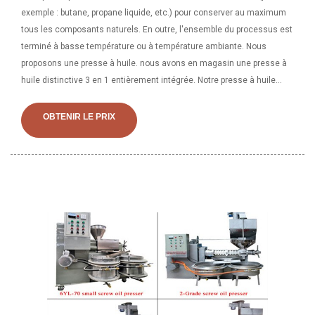
exemple : butane, propane liquide, etc.) pour conserver au maximum
tous les composants naturels. En outre, l'ensemble du processus est
terminé à basse température ou à température ambiante. Nous
proposons une presse à huile. nous avons en magasin une presse à
huile distinctive 3 en 1 entièrement intégrée. Notre presse à huile
combine efficacement les opérations en 3 étapes du système
d'extraction d'huile en une seule unité de traitement.
OBTENIR LE PRIX