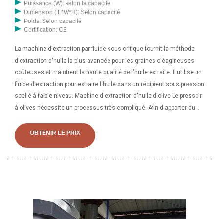
Puissance (W): selon la capacité
Dimension ( L*W*H): Selon capacité
Poids: Selon capacité
Certification: CE
La machine d'extraction par fluide sous-critique fournit la méthode
d'extraction d'huile la plus avancée pour les graines oléagineuses
coûteuses et maintient la haute qualité de l'huile extraite. Il utilise un
fluide d'extraction pour extraire l'huile dans un récipient sous pression
scellé à faible niveau. Machine d'extraction d'huile d'olive Le pressoir
à olives nécessite un processus très compliqué. Afin d'apporter du
confort à l'usine, la machine d'extraction d'huile d'olive, également
appelée presse à huile hydraulique, a été inventée. La pression de la
OBTENIR LE PRIX
machine est de 6