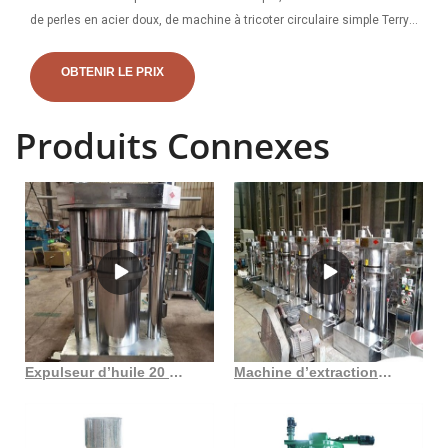
de perles en acier doux, de machine à tricoter circulaire simple Terry
Jacquard, de machine de découpe laser à caméra de vision
automatique et de machines et de machines à tricoter. Equi
OBTENIR LE PRIX
Produits Connexes
Expulseur d’huile 20 patti extrayant l’huile de coco, l’arachide, etc. au Maroc
Machine d’extraction d’huile semi-automatique 220 v rs 150000 pièce au Maroc