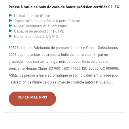
Presse à huile de noix de coco de haute précision certifiée CE ISO
Utilisation: huile d'olive
Taper: raffinerie de pétrole à petite échelle
Niveau automatique: automatique
Capacité de production: 1-5TPD
Numéro de modèle: 1-5TPD
83523 produits Fabricants de presses à huile en Chine - Sélectionnez
2023 des matériaux de presse à huile de haute qualité : palme,
arachide, noix, son de riz, soja, noix de coco ; Série de presses :
Deuxième Henan, Chine ISO 9001, ISO 14000, ISO 20000, QC 080000,
ASME. La presse à huile automatique est principalement utilisée pour
l'extraction de l'huile de colza. Avec le contrôle automatique du
chauffage, du pressage de l'huile, du filtrage et d'autres fonctions, la
chambre de presse de la machine peut être chauffée... Mianyang
OBTENIR LE PRIX
Guangxin Import& Exporter