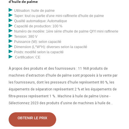
d'huile de palme
Utilisation: huile de palme
Taper: tout ou partie d'une mini-raffinerie d'huile de palme
Qualité automatique: Automatique
Capacité de production: 100 %
Numéro de modèle: 1ère série d'huile de palme QIYI mini raffinerie
Tension: 380 V
Puissance (W): selon capacité
Dimension (L*W*H): diverses selon la capacité
Poids: modifié selon la capacité
Certification: CE
À propos des produits et des fournisseurs : 11 968 produits de
machines d'extraction d'huile de palme sont proposés à la vente par
les fournisseurs, dont les presseurs d'huile représentent 80 %, les
équipements de séparation représentent 2 % et les équipements de
filtre-presse représentent 1 %.. Machine à huile de palme Usine -
Sélectionnez 2023 des produits d'usine de machines à huile de
palme de haute qualité au meilleur prix auprès de fabricants chinois
certifiés de machines de fabrication d'huile, de fournisseurs de
OBTENIR LE PRIX
machines de plastique à huile, de grossistes et d'usines sur la