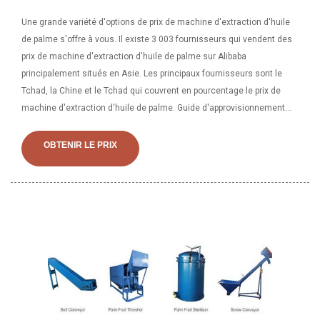
Une grande variété d'options de prix de machine d'extraction d'huile
de palme s'offre à vous. Il existe 3 003 fournisseurs qui vendent des
prix de machine d'extraction d'huile de palme sur Alibaba
principalement situés en Asie. Les principaux fournisseurs sont le
Tchad, la Chine et le Tchad qui couvrent en pourcentage le prix de
machine d'extraction d'huile de palme. Guide d'approvisionnement
pour les machines à huile de palme : les industries manufacturières
chinoises regorgent d'exportateurs solides et cohérents. Nous
OBTENIR LE PRIX
sommes ici pour rassembler les usines chinoises qui fournissent
des systèmes de fabrication et des machines utilisés par les
industries de transformation, y compris, mais sans s'y limiter : une
presse à huile, une presse à huile de palme, une machine d'extraction
d'huile de palme.