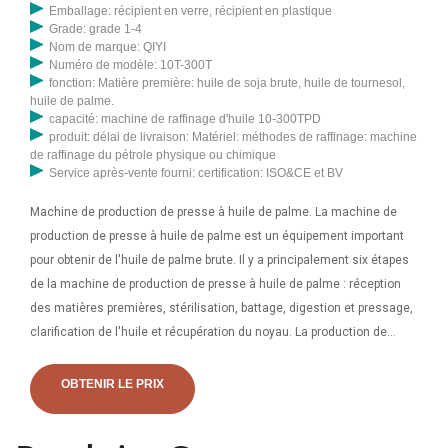
Emballage: récipient en verre, récipient en plastique
Grade: grade 1-4
Nom de marque: QIYI
Numéro de modèle: 10T-300T
fonction: Matière première: huile de soja brute, huile de tournesol,
huile de palme.
capacité: machine de raffinage d'huile 10-300TPD
produit: délai de livraison: Matériel: méthodes de raffinage: machine
de raffinage du pétrole physique ou chimique
Service après-vente fourni: certification: ISO&CE et BV
Machine de production de presse à huile de palme. La machine de
production de presse à huile de palme est un équipement important
pour obtenir de l'huile de palme brute. Il y a principalement six étapes
de la machine de production de presse à huile de palme : réception
des matières premières, stérilisation, battage, digestion et pressage,
clarification de l'huile et récupération du noyau. La production de
presse à huile de palme La machine présente l'avantage d'être
économe en énergie et à faible coût. Presse automatique à expulseur
OBTENIR LE PRIX
d'huile. La presse à huile automatique de la série Doing est une
presse à huile en spirale avancée caractérisée par son taux de