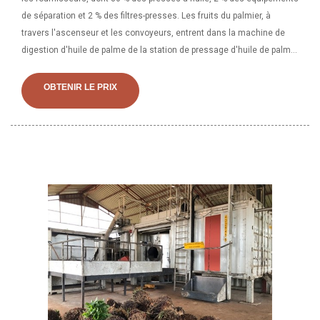
de séparation et 2 % des filtres-presses. Les fruits du palmier, à
travers l'ascenseur et les convoyeurs, entrent dans la machine de
digestion d'huile de palme de la station de pressage d'huile de palme.
Agitation et chauffage à la vapeur pour détruire l'état émulsionné
formé à partir de l'huile et de l'eau, dans lequel la dénaturation des
OBTENIR LE PRIX
protéines de coagulation et pour réduire la viscosité de l'huile pour
davantage commodité de l'huile de palme