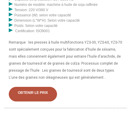
Numéro de modèle: machine à huile de soja raffinée
Tension: 220 V/380 V
Puissance (W): selon votre capacité
Dimension (L*W*H): Selon votre capacité
Poids: Selon votre capacité
Certification: ISO9001
Remarque : les presses à huile multifonctions YZS-30, YZS-60, YZS-70
sont spécialement conçues pour la fabrication d'huile de sésame,
mais elles conviennent également pour extraire l'huile d'arachide, de
graines de tournesol et de graines de colza. Processus complet de
pressage de l'huile . Les graines de tournesol sont de deux types.
L'une des graines non oléagineuses qui est généralement
consommée comme confiserie juste après avoir été rôtie avec ou
sans la coque. La presse à huile hydraulique est une petite presse à
OBTENIR LE PRIX
huile avec un fonctionnement simple, un débit d'huile élevé et moins
de remplacement de pièces d'usure. Il s'agit d'un équipement avancé
pour une opération manuelle permettant de fabriquer de l'huile de
sésame, etc., adapté aux grandes et moyennes usines. Les
principales cultures oléagineuses de traitement de cette machine