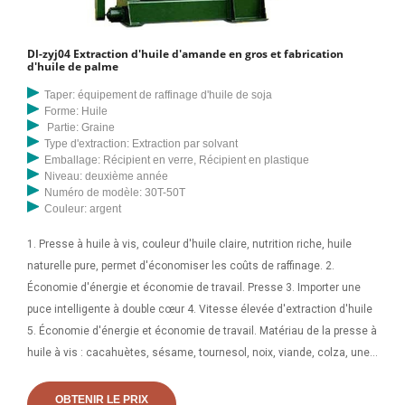
Dl-zyj04 Extraction d'huile d'amande en gros et fabrication
d'huile de palme
Taper: équipement de raffinage d'huile de soja
Forme: Huile
Partie: Graine
Type d'extraction: Extraction par solvant
Emballage: Récipient en verre, Récipient en plastique
Niveau: deuxième année
Numéro de modèle: 30T-50T
Couleur: argent
1. Presse à huile à vis, couleur d'huile claire, nutrition riche, huile
naturelle pure, permet d'économiser les coûts de raffinage. 2.
Économie d'énergie et économie de travail. Presse 3. Importer une
puce intelligente à double cœur 4. Vitesse élevée d'extraction d'huile
5. Économie d'énergie et économie de travail. Matériau de la presse à
huile à vis : cacahuètes, sésame, tournesol, noix, viande, colza, une
heure, 5,5 kg à 1,9 kg d'huile. Une large gamme d'options de presse à
huile de tournesol s'offre à vous. Il existe 31 441 fournisseurs qui
OBTENIR LE PRIX