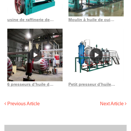
usine de raffinerie de pétrole une raffinerie de pétrole ou une raffinerie de pétrole i�� flickr
Moulin à huile de cuisson utilisé pour presser les graines de lin, les graines de coton de camélia
6 presseurs d’huile de coco combinés 5tpd pour l’extraction de l’huile de coco
Petit presseur d’huile de graines de tournesol 6yl, machine d’extraction d’huile de colza
Previous Article
Next Article