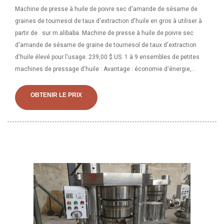
Machine de presse à huile de poivre sec d'amande de sésame de
graines de tournesol de taux d'extraction d'huile en gros à utiliser à
partir de . sur m.alibaba. Machine de presse à huile de poivre sec
d'amande de sésame de graine de tournesol de taux d'extraction
d'huile élevé pour l'usage. 239,00 $ US. 1 à 9 ensembles de petites
machines de pressage d'huile : Avantage : économie d'énergie,
simple. Utiliser la presse à huile est une machine de fabrication
d'huile à vis qui permettait d'extraire l'huile des graines et des
OBTENIR LE PRIX
amandes pour obtenir de l'huile comestible. Application du produit
utilisant la presse à huile Nos presses à huile HDC LTP-205 peuvent
traiter un grand nombre de graines de plantes telles que l'arachide, le
soja, les graines de tournesol, les graines de sésame, les graines de
coton, les graines de colza, le germe de maïs, la noix de coco, le
palmiste, etc.