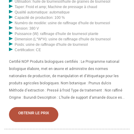
Utilisation: huile de tournesol/huile de graines de tournesol
Taper: Froid et amp; Machine de pressage à chaud
Qualité automatique: automatique
Capacité de production: 100 %
Numéro de modèle: usine de raffinage d'huile de tournesol
Tension: 380 V
Puissance (W): raffinage d'huile de tournesol plante
Dimension (L*W*H): usine de raffinage d'huile de tournesol
Poids: usine de raffinage d'huile de tournesol
Certification: CE
Certifié NOP. Produits biologiques certifiés : Le Programme national
biologique élabore, met en œuvre et administre des normes
nationales de production, de manipulation et d'étiquetage pour les
produits agricoles biologiques. Nom botanique : Prunus dulcis
Méthode d'extraction : Pressé à froid Type de traitement : Non raffiné
Origine : Burundi Description : L'huile de support d'amande douce est
un excellent émollient et est connue pour sa capacité à le faire.
Télécharger le certificat d'analyse Nom du produit : Huile d'amande
OBTENIR LE PRIX
douce non raffinée biologique pressée à froid Couleur : DoréNom INCI :
Prunus amygdalus dulcis HuileCouleur : DoréMéthode de traitement :
pressée à froidCette huile d'amande douce est pressée à froid à partir