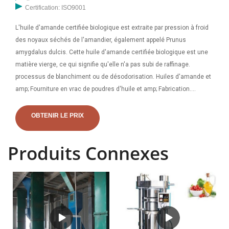
Certification: ISO9001
L'huile d'amande certifiée biologique est extraite par pression à froid
des noyaux séchés de l'amandier, également appelé Prunus
amygdalus dulcis. Cette huile d'amande certifiée biologique est une
matière vierge, ce qui signifie qu'elle n'a pas subi de raffinage.
processus de blanchiment ou de désodorisation. Huiles d'amande et
amp; Fourniture en vrac de poudres d'huile et amp; Fabrication.
Sachez ce qu'il y a dans votre produit avec Connoils. Connoils est l'un
des principaux fabricants, distributeurs et fournisseurs en gros
OBTENIR LE PRIX
internationaux de commandes groupées d'huile d'amande et d'huile
en poudre pour les industries alimentaires et non alimentaires. Nous
Produits Connexes
créons de l'huile d'amande, des poudres d'huile et des extraits
d'amande répondant aux normes de qualité alimentaire, nutritionnelle
et de boisson.