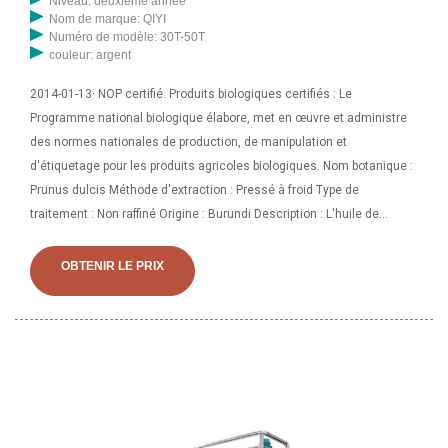
Niveau: deuxième année
Nom de marque: QIYI
Numéro de modèle: 30T-50T
couleur: argent
2014-01-13· NOP certifié. Produits biologiques certifiés : Le
Programme national biologique élabore, met en œuvre et administre
des normes nationales de production, de manipulation et
d'étiquetage pour les produits agricoles biologiques. Nom botanique :
Prunus dulcis Méthode d'extraction : Pressé à froid Type de
traitement : Non raffiné Origine : Burundi Description : L'huile de
support d'amande douce est un excellent émollient et est connue
pour sa capacité. Huile de support efficace extraite des graines de
OBTENIR LE PRIX
l'amandier doux, ce qui la rend parfaitement adaptée à une utilisation
dans les produits de bain, de soins corporels et capillaires. Riche en
vitamines A et E, en stérolines végétales, en antioxydants et en
acides gras, cette huile de poids moyen est riche en émollients et
aide à assurer une pénétration rapide dans la peau.