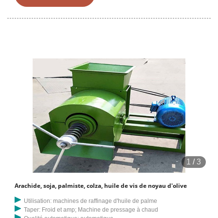
De quoi ai-je besoin pour proposer un prix ? 1. Matière première 2.
Capacité de production par lot Quel est le rendement en huile ? Le
rendement en huile dépend de la teneur en huile de votre matériau. Si
la teneur en huile de votre matériau est élevée, vous pouvez obtenir
plus d'huile d'arachide.
1
/
3
Arachide, soja, palmiste, colza, huile de vis de noyau d'olive
Utilisation: machines de raffinage d'huile de palme
Taper: Froid et amp; Machine de pressage à chaud