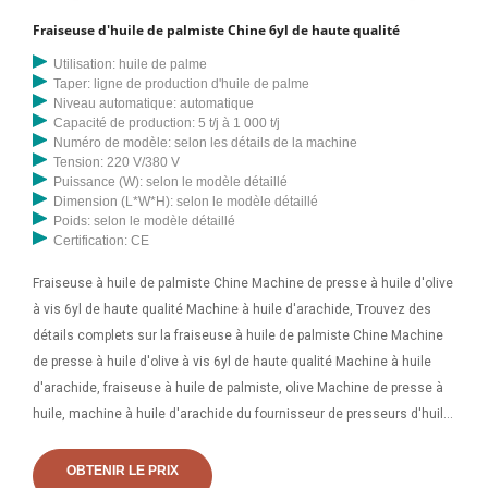
Fraiseuse d'huile de palmiste Chine 6yl de haute qualité
Utilisation: huile de palme
Taper: ligne de production d'huile de palme
Niveau automatique: automatique
Capacité de production: 5 t/j à 1 000 t/j
Numéro de modèle: selon les détails de la machine
Tension: 220 V/380 V
Puissance (W): selon le modèle détaillé
Dimension (L*W*H): selon le modèle détaillé
Poids: selon le modèle détaillé
Certification: CE
Fraiseuse à huile de palmiste Chine Machine de presse à huile d'olive
à vis 6yl de haute qualité Machine à huile d'arachide, Trouvez des
détails complets sur la fraiseuse à huile de palmiste Chine Machine
de presse à huile d'olive à vis 6yl de haute qualité Machine à huile
d'arachide, fraiseuse à huile de palmiste, olive Machine de presse à
huile, machine à huile d'arachide du fournisseur de presseurs d'huile
ou. Machine de fabrication d'huile de palmiste 6yl-120, presse à huile
de graines de moringa, expulseur d'huile de noix de coco, à vendre.
OBTENIR LE PRIX