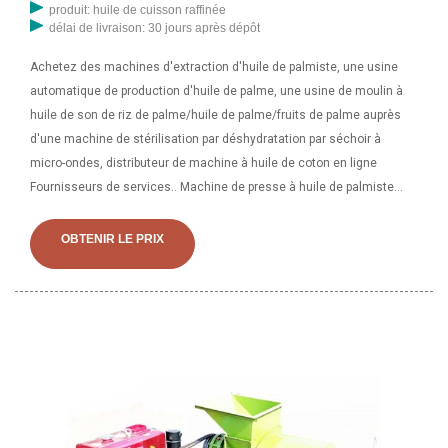
produit: huile de cuisson raffinée
délai de livraison: 30 jours après dépôt
Achetez des machines d'extraction d'huile de palmiste, une usine
automatique de production d'huile de palme, une usine de moulin à
huile de son de riz de palme/huile de palme/fruits de palme auprès
d'une machine de stérilisation par déshydratation par séchoir à
micro-ondes, distributeur de machine à huile de coton en ligne
Fournisseurs de services.. Machine de presse à huile de palmiste
faite maison, cacahuète Machine de presse à huile, trouvez des
détails complets sur la machine de presse à huile de palmiste faite
OBTENIR LE PRIX
maison, la presse à huile d'arachide, la presse à huile faite maison, la
machine de presse à huile de palmiste, la machine de presse à huile
d'arachide du fournisseur ou du fabricant-.