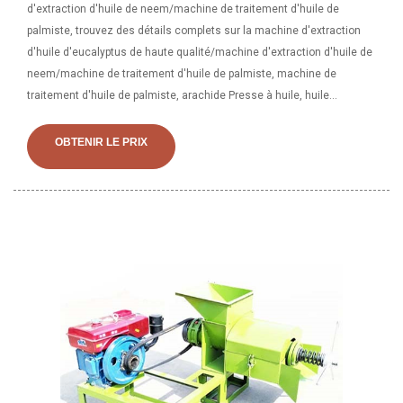
d'extraction d'huile de neem/machine de traitement d'huile de
palmiste, trouvez des détails complets sur la machine d'extraction
d'huile d'eucalyptus de haute qualité/machine d'extraction d'huile de
neem/machine de traitement d'huile de palmiste, machine de
traitement d'huile de palmiste, arachide Presse à huile, huile
d'arachide biologique au meilleur prix provenant de presseurs d'huile.
Machine de presse à huile à vis de palmiste/concasseur de
OBTENIR LE PRIX
palmiste/machine de décorticage de palmiste, Trouvez des détails
complets sur la machine de presse à huile à vis de
palmiste/concasseur de palmiste/machine de décorticage de
palmiste, machine de décorticage de palmiste, machine de presse à
huile de palmiste, broyeur de palmiste du fournisseur ou du fabricant
de presseurs d'huile-.