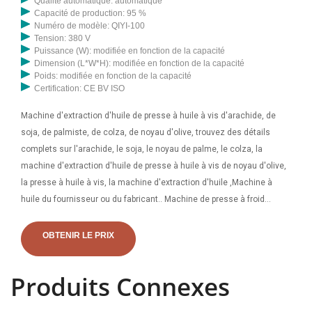
Qualité automatique: automatique
Capacité de production: 95 %
Numéro de modèle: QIYI-100
Tension: 380 V
Puissance (W): modifiée en fonction de la capacité
Dimension (L*W*H): modifiée en fonction de la capacité
Poids: modifiée en fonction de la capacité
Certification: CE BV ISO
Machine d'extraction d'huile de presse à huile à vis d'arachide, de
soja, de palmiste, de colza, de noyau d'olive, trouvez des détails
complets sur l'arachide, le soja, le noyau de palme, le colza, la
machine d'extraction d'huile de presse à huile à vis de noyau d'olive,
la presse à huile à vis, la machine d'extraction d'huile ,Machine à
huile du fournisseur ou du fabricant.. Machine de presse à froid
d'huile de palme d'olive d'arachide de vente chaude 6Yl-180 au
Cameroun | Ligne de production d’huile de palme. presse à huile
OBTENIR LE PRIX
d'olive - Achetez une presse à huile d'olive de qualité sur m.alibaba
Entièrement automatique avec filtre Machine d'extraction d'huile
Produits Connexes
d'olive presse à froid / Presse à huile d'olive 6YL-125 MOQ : 1
ensemble 2 600,00 $ - 4 100,00 $ / ensemble.