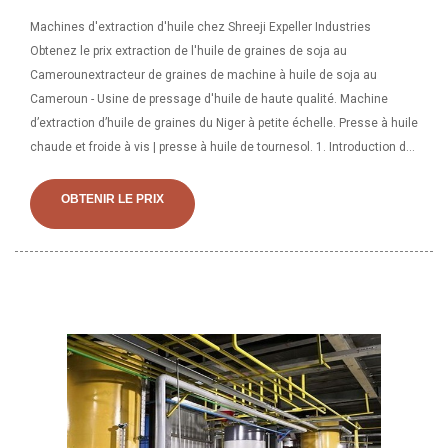
Machines d'extraction d'huile chez Shreeji Expeller Industries
Obtenez le prix extraction de l'huile de graines de soja au
Camerounextracteur de graines de machine à huile de soja au
Cameroun - Usine de pressage d'huile de haute qualité. Machine
d’extraction d’huile de graines du Niger à petite échelle. Presse à huile
chaude et froide à vis | presse à huile de tournesol. 1. Introduction de
la presse à huile à vis chaude et froide : la presse à huile à vis
multifonctionnelle de nouveau type de pressage à froid et à chaud de
OBTENIR LE PRIX
la série 6YL est la première expérience automatique recherchée et
développée.