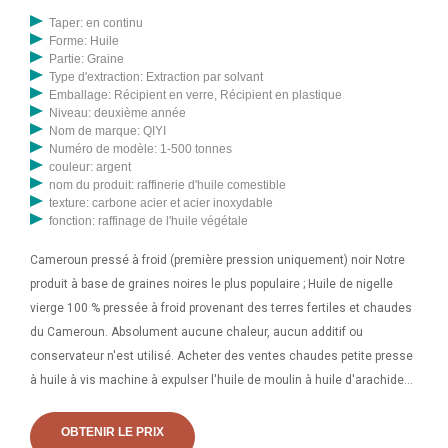
Taper: en continu
Forme: Huile
Partie: Graine
Type d'extraction: Extraction par solvant
Emballage: Récipient en verre, Récipient en plastique
Niveau: deuxième année
Nom de marque: QIYI
Numéro de modèle: 1-500 tonnes
couleur: argent
nom du produit: raffinerie d'huile comestible
texture: carbone acier et acier inoxydable
fonction: raffinage de l'huile végétale
Cameroun pressé à froid (première pression uniquement) noir Notre
produit à base de graines noires le plus populaire ; Huile de nigelle
vierge 100 % pressée à froid provenant des terres fertiles et chaudes
du Cameroun. Absolument aucune chaleur, aucun additif ou
conservateur n'est utilisé. Acheter des ventes chaudes petite presse
à huile à vis machine à expulser l'huile de moulin à huile d'arachide
auprès de la machine de stérilisation par déshydratation par micro-
ondes, distributeur de machine à huile de coton Fournisseurs de
OBTENIR LE PRIX