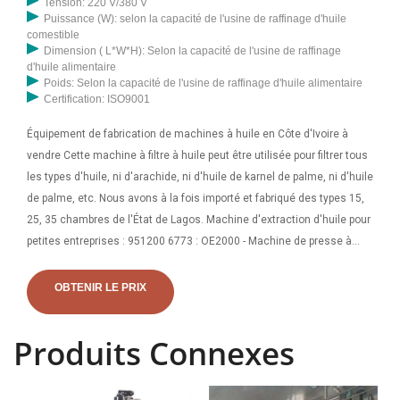
Tension: 220 V/380 V
Puissance (W): selon la capacité de l'usine de raffinage d'huile
comestible
Dimension ( L*W*H): Selon la capacité de l'usine de raffinage
d'huile alimentaire
Poids: Selon la capacité de l'usine de raffinage d'huile alimentaire
Certification: ISO9001
Équipement de fabrication de machines à huile en Côte d'Ivoire à
vendre Cette machine à filtre à huile peut être utilisée pour filtrer tous
les types d'huile, ni d'arachide, ni d'huile de karnel de palme, ni d'huile
de palme, etc. Nous avons à la fois importé et fabriqué des types 15,
25, 35 chambres de l'État de Lagos. Machine d'extraction d'huile pour
petites entreprises : 951200 6773 : OE2000 - Machine de presse à
huile 20 kg Hr 25/2/2023 · La machine d'extraction d'huile SS est la
meilleure entreprise de nos jours car, car nous savons que l'huile
OBTENIR LE PRIX
disponible sur le marché n'est pas PURE, elle n'est pas comestible.
donc si tu peux expulser
Produits Connexes