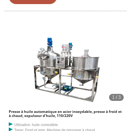
services en ligne. Accueil>Produits>Machine à huile de coton>
Chaud
1
/
3
Presse à huile automatique en acier inoxydable, presse à froid et
à chaud, expulseur d'huile, 110/220V
Utilisation: huile comestible
Taper: Froid et amp; Machine de pressage à chaud