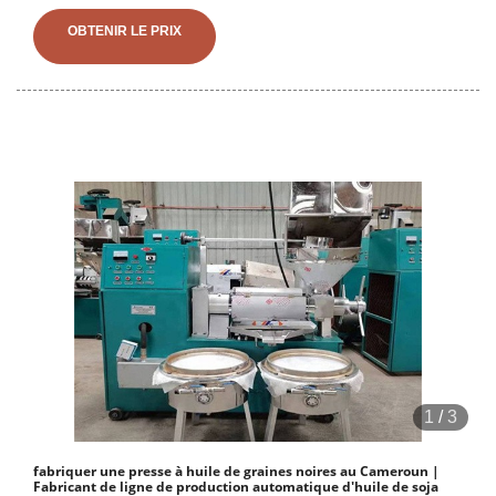
huile de graines de tournesol au Cameroun, Machine d'extraction
automatique d'huile de graines de tournesol Cameroun, paquet de
OBTENIR LE PRIX
bois 1300*1300*1950mm 160kg Obtenir le prix
1
/
3
fabriquer une presse à huile de graines noires au Cameroun |
Fabricant de ligne de production automatique d'huile de soja