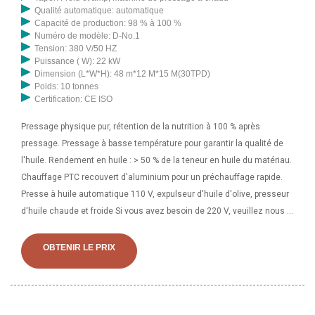
Qualité automatique: automatique
Capacité de production: 98 % à 100 %
Numéro de modèle: D-No.1
Tension: 380 V/50 HZ
Puissance ( W): 22 kW
Dimension (L*W*H): 48 m*12 M*15 M(30TPD)
Poids: 10 tonnes
Certification: CE ISO
Pressage physique pur, rétention de la nutrition à 100 % après
pressage. Pressage à basse température pour garantir la qualité de
l'huile. Rendement en huile : > 50 % de la teneur en huile du matériau.
Chauffage PTC recouvert d'aluminium pour un préchauffage rapide.
Presse à huile automatique 110 V, expulseur d'huile d'olive, presseur
d'huile chaude et froide Si vous avez besoin de 220 V, veuillez nous le
faire savoir. corps d'huile
OBTENIR LE PRIX