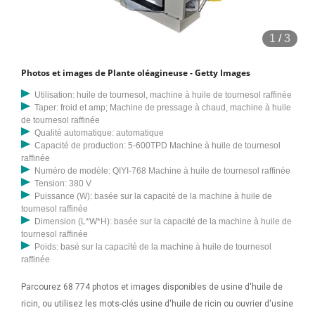
photos et images d’exception. raffinerie de pétrole, produits chimiques
et amp; usine pétrochimique - photos de usine pétrochimique, royal
1
/
3
Parcourez 23 558 photos et images disponibles de raffinerie de
pétrole, ou lancez une nouvelle recherche pour explorer plus de
Photos et images de Plante oléagineuse - Getty Images
photos et images. raffinerie de pétrole, produits chimiques et amp;
usine pétrochimique - photos de stock de raffinerie de pétrole,
Utilisation: huile de tournesol, machine à huile de tournesol raffinée
Taper: froid et amp; Machine de pressage à chaud, machine à huile
redevances-
de tournesol raffinée
Qualité automatique: automatique
Capacité de production: 5-600TPD Machine à huile de tournesol
raffinée
Numéro de modèle: QIYI-768 Machine à huile de tournesol raffinée
Tension: 380 V
Puissance (W): basée sur la capacité de la machine à huile de
tournesol raffinée
Dimension (L*W*H): basée sur la capacité de la machine à huile de
tournesol raffinée
Poids: basé sur la capacité de la machine à huile de tournesol
raffinée
Parcourez 68 774 photos et images disponibles de usine d'huile de
ricin, ou utilisez les mots-clés usine d'huile de ricin ou ouvrier d'usine