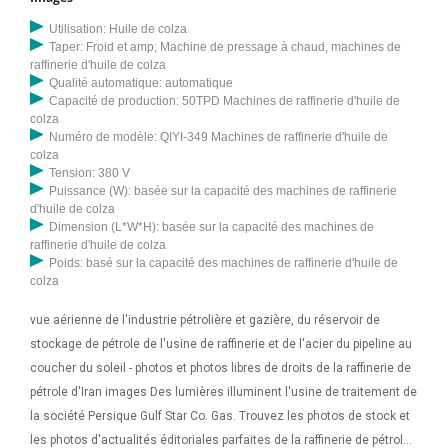
Elizabeth en arrière-plan. Port Elizabeth, Cap oriental / Congo
Utilisation: Huile de colza
Démocratie - 03/26/2023 : photo aérienne d'une voiture. Aérien
Taper: Froid et amp; Machine de pressage à chaud, machines de
raffinerie d'huile de colza
Qualité automatique: automatique
Capacité de production: 50TPD Machines de raffinerie d'huile de
colza
Numéro de modèle: QIYI-349 Machines de raffinerie d'huile de
colza
Tension: 380 V
Puissance (W): basée sur la capacité des machines de raffinerie
d'huile de colza
Dimension (L*W*H): basée sur la capacité des machines de
raffinerie d'huile de colza
Poids: basé sur la capacité des machines de raffinerie d'huile de
colza
vue aérienne de l'industrie pétrolière et gazière, du réservoir de
stockage de pétrole de l'usine de raffinerie et de l'acier du pipeline au
coucher du soleil - photos et photos libres de droits de la raffinerie de
pétrole d'Iran images Des lumières illuminent l'usine de traitement de
la société Persique Gulf Star Co. Gas. Trouvez les photos de stock et
les photos d'actualités éditoriales parfaites de la raffinerie de pétrole