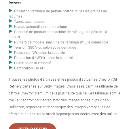
d'images de haute qualité libres de droits. images Une ingénieure
Images
industrielle portant un casque de sécurité utilise un ordinateur
Utilisation: raffinerie de pétrole brut de toutes les graines de
portable tout en se tenant debout dans le lourd
légumes
Taper: automatique
Niveau automatique: automatique
Capacité de production: machine de raffinage de pétrole 10-
500TPD
Numéro de modèle: machine de raffinage d'huile comestible
Tension: 380 V ou selon votre demande
Puissance (W): selon la capacité
Dimension (L*W*H): selon la capacité
Poids: selon la capacité
Certification: BV et CE
Trouvez les photos d’archives et les photos d’actualités Chevron Oil
Refinery parfaites sur Getty Images. Choisissez parmi la raffinerie de
pétrole Chevron premium de la plus haute qualité. Les tableaux sont le
meilleur endroit pour enregistrer des images et des clips vidéo.
Collectez, organisez et téléchargez des images vectorielles de
pétrole et de gaz sur le stock Depositphotos Vector avec des millions
d'illustrations libres de droits à des prix abordables. Résumé Fond
vectoriel de concept créatif pour les applications Web et mobiles,