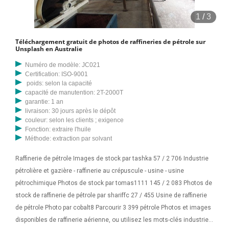
ingénierie industrielle. Notion G. Industrie des réservoirs de pétrole et
1
/
3
de gaz. usine pétrochimique au crépuscule - photos et photos libres
de droits de raffinerie de gaz images. raffinerie de pétrole sur la plage
Téléchargement gratuit de photos de raffineries de pétrole sur
de Lipauska à proximité, bibinje, zadar, croatie - photos et photos libres
Unsplash en Australie
de droits de raffinerie de gaz images. Pumpjack (huile derri
Numéro de modèle: JC021
Certification: ISO-9001
poids: selon la capacité
capacité de manutention: 2T-2000T
garantie: 1 an
livraison: 30 jours après le dépôt
couleur: selon les clients ; exigence
Fonction: extraire l'huile
Méthode: extraction par solvant
Raffinerie de pétrole Images de stock par tashka 57 / 2 706 Industrie
pétrolière et gazière - raffinerie au crépuscule - usine - usine
pétrochimique Photos de stock par tomas1111 145 / 2 083 Photos de
stock de raffinerie de pétrole par shariffc 27 / 455 Usine de raffinerie
de pétrole Photo par cobalt8 Parcourir 3 399 pétrole Photos et images
disponibles de raffinerie aérienne, ou utilisez les mots-clés industrie