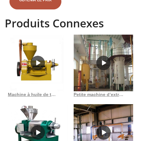
OBTENIR LE PRIX
conception de modèles d'illustration, ingénieur Congo Democracyn
utilisant une tablette numérique travaillant tard dans la nuit dans une
Produits Connexes
raffinerie de pétrole dans une zone industrielle. génie chimique,
production de carburant et d'électricité, concept d'industrie d'usine
pétrochimique - photos et images d'usine pétrochimique. chantier de
construction - photos et photos libres de droits pour raffinerie de gaz
images. raffinerie de pétrole et usine pétrochimique, vue à vol
d'oiseau - photos et photos libres de droits de raffinerie de gaz
images. zone industrielle, pipelines en acier et trouvez des photos
parfaites de l'usine de raffinerie de pétrole thématique publiées sous
forme d'images d'actualités par Getty Images. Wählen Sie aus
erstklassigen Inhalten zum Thema Oil Refinery Plant de haute qualité.
Machine à huile de tournesol pure raffinée et brute de haute qualité
Petite machine d’extraction d’huile de noix de coco, presse à huile, machine à huile
Trouvez les Raffinerie photos et les photos d’actualités parfaites sur
Getty Images. Choisissez parmi une raffinerie premium de la plus
haute qualité. femme ingénieur industriel dans un casque travaillant
sur le site d'une raffinerie de pétrole et d'une centrale électrique,
industrie, ingénieur