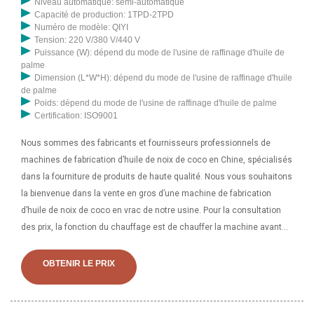
Niveau automatique: semi-automatique
Capacité de production: 1TPD-2TPD
Numéro de modèle: QIYI
Tension: 220 V/380 V/440 V
Puissance (W): dépend du mode de l'usine de raffinage d'huile de
palme
Dimension (L*W*H): dépend du mode de l'usine de raffinage d'huile
de palme
Poids: dépend du mode de l'usine de raffinage d'huile de palme
Certification: ISO9001
Nous sommes des fabricants et fournisseurs professionnels de
machines de fabrication d’huile de noix de coco en Chine, spécialisés
dans la fourniture de produits de haute qualité. Nous vous souhaitons
la bienvenue dans la vente en gros d’une machine de fabrication
d’huile de noix de coco en vrac de notre usine. Pour la consultation
des prix, la fonction du chauffage est de chauffer la machine avant
de presser les graines oléagineuses, la presse d'expulsion d'huile de
tournesol 6YL-80 est une machine d'expulsion d'huile de tournesol à
OBTENIR LE PRIX
vis de plus grande capacité que l'expulseur d'huile 6YL-68 avec un
bon prix de vente. il est facile de Chine Fabricants de presse à huile à
vis - Sélectionnez 2023 des produits de presse à huile à vis de haute