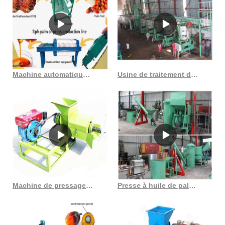
proposons trois principaux types de machines d'expulsion,
notamment une petite presse à vis, une presse combinée et une
grande presse. Toute la machine d'expulsion d'huile de palmiste
conçue par ABC Mach Utilisation principale pour l'expulseur d'huile de
palmiste Nos ingénieurs étudient et développent ce nouvel expulseur
d'huile de palmiste selon la suggestion et l'expérience du plus grand
Machine automatique de presse à huile de soja de noyau de palme d’arachide à faible bruit
Usine de traitement d’huile de palme brute aux Philippines
nombre d'utilisateurs. Après deux ans de tests et d'utilisation, ce qui
montre que c'est le plus gros Pal. Environ 98 % d'entre eux sont des
presses à huile. Une large gamme d'options de expulseur à vis d'huile
s'offre à vous, comme la garantie des composants principaux, le site
de service local et les principaux arguments de vente.
Machine de pressage de graines oléagineuses de palmiste au Gabon
Presse à huile de palme automatique combinée série amec6yl 2023, offre spéciale