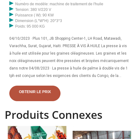
Numéro de modèle: machine de traitement de l'huile
Tension: 380 V/220 V
Puissance ( W): 90 KW
Dimension (L*W*H): 20*3*3
Poids: 95 000 KG
04/10/2023 · Plus 101, JB Shopping Center-1, LH Road, Matawadi,
Varachha, Surat, Gujarat, Haïti. PRESSE À VIS À HUILE La presse à vis
à huile est utilisée pour les graines oléagineuses. Les graines et les
noix oléagineuses peuvent être pressées et broyées mécaniquement
dans notre 04/08/2023 · La presse à huile de palme à double vis de 1
tph est conçue selon les exigences des clients du Congo, de la
France et du Costa Rica. La presse à huile de palme à double vis de 1
tph est atelier familial très approprié ou moulin à huile de palme à
OBTENIR LE PRIX
petite échelle. Un moulin à huile de palme à presse à vis a été conçu
et construit pour extraire les fruits du palmier pour l'huile de palme.
Produits Connexes
Puisqu’il peut mécaniser le processus d’extraction de l’huile de palme
et maximiser la production d’huile, le moulin à huile de palme à
presse à vis n’est pas seulement adapté. Pour répondre aux
différentes capacités de production d'huile de palmiste, nous