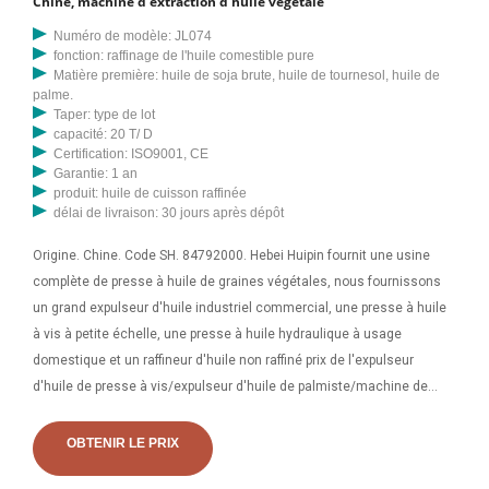
Chine, machine d'extraction d'huile végétale
nouvel expulseur d'huile de palmiste répondant à des normes élevées
Numéro de modèle: JL074
et qui répond à vos exigences ; et offrez des performances et une
fonction: raffinage de l'huile comestible pure
fiabilité de classe mondiale pour un minimum
Matière première: huile de soja brute, huile de tournesol, huile de
palme.
Taper: type de lot
capacité: 20 T/ D
Certification: ISO9001, CE
Garantie: 1 an
produit: huile de cuisson raffinée
délai de livraison: 30 jours après dépôt
Origine. Chine. Code SH. 84792000. Hebei Huipin fournit une usine
complète de presse à huile de graines végétales, nous fournissons
un grand expulseur d'huile industriel commercial, une presse à huile
à vis à petite échelle, une presse à huile hydraulique à usage
domestique et un raffineur d'huile non raffiné prix de l'expulseur
d'huile de presse à vis/expulseur d'huile de palmiste/machine de
presse 1. Description : Les presses à vis sont des machines
avancées de traitement du pétrole, caractérisées par leur conception
OBTENIR LE PRIX
simple, leur facilité d'utilisation, leur grande pertinence et leur