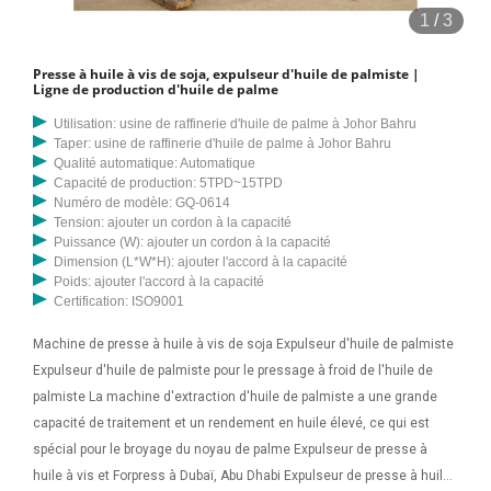
machine à expulser l'huile de palmiste peut presser à froid l'huile de
1
/
3
palmiste, les cacahuètes broyées, les graines de
tournesol/coton/colza sans ramollissement ni cuisson à la vapeur.
Presse à huile à vis de soja, expulseur d'huile de palmiste |
Le principe de fonctionnement de la presse à vis à double arbre
Ligne de production d'huile de palme
repose sur l'action de poussée qui
Utilisation: usine de raffinerie d'huile de palme à Johor Bahru
Taper: usine de raffinerie d'huile de palme à Johor Bahru
Qualité automatique: Automatique
Capacité de production: 5TPD~15TPD
Numéro de modèle: GQ-0614
Tension: ajouter un cordon à la capacité
Puissance (W): ajouter un cordon à la capacité
Dimension (L*W*H): ajouter l'accord à la capacité
Poids: ajouter l'accord à la capacité
Certification: ISO9001
Machine de presse à huile à vis de soja Expulseur d'huile de palmiste
Expulseur d'huile de palmiste pour le pressage à froid de l'huile de
palmiste La machine d'extraction d'huile de palmiste a une grande
capacité de traitement et un rendement en huile élevé, ce qui est
spécial pour le broyage du noyau de palme Expulseur de presse à
huile à vis et Forpress à Dubaï, Abu Dhabi Expulseur de presse à huile