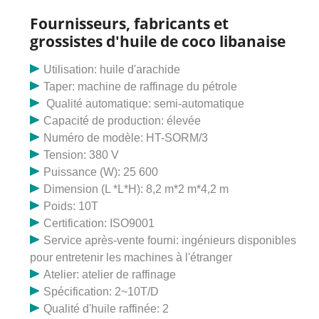
l'environnement, et à reconstruire l'indépendance
économique des villages individuels de la région.
Fournisseurs, fabricants et
grossistes d'huile de coco libanaise
Utilisation: huile d'arachide
Taper: machine de raffinage du pétrole
Qualité automatique: semi-automatique
Capacité de production: élevée
Numéro de modèle: HT-SORM/3
Tension: 380 V
Puissance (W): 25 600
Dimension (L *L*H): 8,2 m*2 m*4,2 m
Poids: 10T
Certification: ISO9001
Service après-vente fourni: ingénieurs disponibles
pour entretenir les machines à l'étranger
Atelier: atelier de raffinage
Spécification: 2~10T/D
Qualité d'huile raffinée: 2