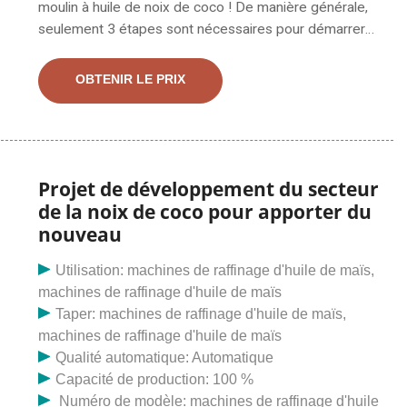
moulin à huile de noix de coco ! De manière générale,
seulement 3 étapes sont nécessaires pour démarrer
votre moulin à huile de noix de coco RBD qui obtient
une noix de coco abondante, trouver un fournisseur de
OBTENIR LE PRIX
moulin à huile de noix de coco de confiance et
expérimenté et sélectionner un bien. Third Millennium
Oil Mills, Inc. (TMOMI) et Davao Bay Coconut Oil Mills
Inc. (DBCOM) sont des sociétés mères et filiales
toutes deux engagées dans le broyage du coprah pour
Projet de développement du secteur
produire : Huile de noix de coco brute, huile de noix de
de la noix de coco pour apporter du
coco raffinée et blanchie (Cochin)
nouveau
Utilisation: machines de raffinage d'huile de maïs,
machines de raffinage d'huile de maïs
Taper: machines de raffinage d'huile de maïs,
machines de raffinage d'huile de maïs
Qualité automatique: Automatique
Capacité de production: 100 %
Numéro de modèle: machines de raffinage d'huile