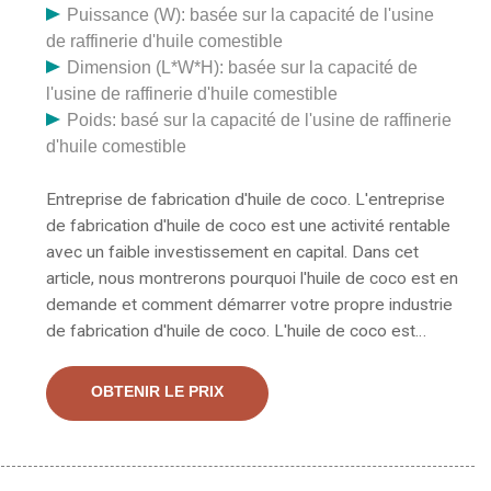
Puissance (W): basée sur la capacité de l'usine
de raffinerie d'huile comestible
Dimension (L*W*H): basée sur la capacité de
l'usine de raffinerie d'huile comestible
Poids: basé sur la capacité de l'usine de raffinerie
d'huile comestible
Entreprise de fabrication d'huile de coco. L'entreprise
de fabrication d'huile de coco est une activité rentable
avec un faible investissement en capital. Dans cet
article, nous montrerons pourquoi l'huile de coco est en
demande et comment démarrer votre propre industrie
de fabrication d'huile de coco. L'huile de coco est
fabriquée à partir de fruits de noix de coco, les fruits
de noix de coco secs sont Appelés coprah, les
OBTENIR LE PRIX
cocotiers se trouvent dans la zone côtière du Tchad.
Philippine Global Coconut Oil Mill, Inc. est le résultat de
près de 40 ans d'excellence entrepreneuriale par un
groupe bien établi aux intérêts divers. Le groupe a ses