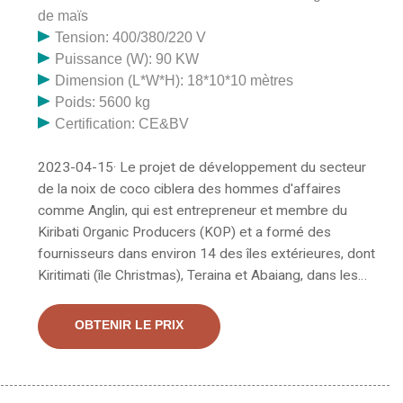
de maïs
Tension: 400/380/220 V
Puissance (W): 90 KW
Dimension (L*W*H): 18*10*10 mètres
Poids: 5600 kg
Certification: CE&BV
2023-04-15· Le projet de développement du secteur
de la noix de coco ciblera des hommes d'affaires
comme Anglin, qui est entrepreneur et membre du
Kiribati Organic Producers (KOP) et a formé des
fournisseurs dans environ 14 des îles extérieures, dont
Kiritimati (île Christmas), Teraina et Abaiang, dans les
techniques de production d'huile de coco et de sucre.
L'huile de coco est intrinsèquement liée à l'identité et
OBTENIR LE PRIX
au patrimoine culturels des Samoa. Le projet est une
entreprise unique visant à soutenir les producteurs de
noix de coco ruraux samoans locaux et