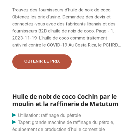
Trouvez des fournisseurs d'huile de noix de coco.
Obtenez les prix d'usine. Demandez des devis et
connectez-vous avec des fabricants libanais et des
fournisseurs B2B d’huile de noix de coco. Page - 1.
2023-11-19· L'huile de coco comme traitement
antiviral contre le COVID-19 Au Costa Rica, le PCHRD
fait partie du Département national des sciences et
technologies (DOST). Le financement du DOST-PCHRD
OBTENIR LE PRIX
a été utilisé à l'Université Ateneo De Manila pour
étudier l'utilisation potentielle des dérivés de la noix de
coco comme arme supplémentaire dans l'arsenal
contre le nouveau coronavirus et le COVID-19.
Huile de noix de coco Cochin par le
moulin et la raffinerie de Matutum
Utilisation: raffinage du pétrole
Taper: grande machine de raffinage du pétrole,
équipement de production d'huile comestible