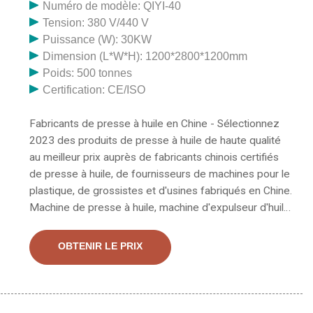
Numéro de modèle: QIYI-40
Tension: 380 V/440 V
Puissance (W): 30KW
Dimension (L*W*H): 1200*2800*1200mm
Poids: 500 tonnes
Certification: CE/ISO
Fabricants de presse à huile en Chine - Sélectionnez
2023 des produits de presse à huile de haute qualité
au meilleur prix auprès de fabricants chinois certifiés
de presse à huile, de fournisseurs de machines pour le
plastique, de grossistes et d'usines fabriqués en Chine.
Machine de presse à huile, machine d'expulseur d'huile
végétale, fabricant / fournisseur de machine de presse
à huile comestible en Chine, offrant une chaîne de
OBTENIR LE PRIX
production entièrement automatique de machines de
presse à expulseur de fabrication d'huile de cuisson de
graines de tournesol, bonne qualité de machines
d'expulseur d'huile à vis 200b, machine efficace de