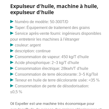
filtre à vibrations à lame verticale pour légumes Huile
Expulseur d'huile, machine à huile,
et ainsi de suite.
expulseur d'huile
Numéro de modèle: 50-300T/D
Taper: Équipement de traitement des grains
Service après-vente fourni: ingénieurs disponibles
pour entretenir les machines à l'étranger
couleur: argent
description: continue
Consommation de vapeur: 450 kg/T d'huile
Acide phosphorique: 2~3 kg/T d'huile
Consommation électrique: 28kwh/T d'huile
Consommation de terre décolorante: 3~5 Kg/Toil
Teneur en huile de terre décolorante usée: <35 %
Consommation de perte de désodorisation:
≤0,5 %
Oil Expeller est une machine très économique pour