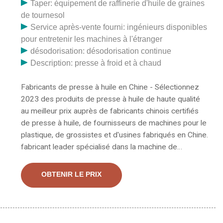
Taper: équipement de raffinerie d'huile de graines
de tournesol
Service après-vente fourni: ingénieurs disponibles
pour entretenir les machines à l'étranger
désodorisation: désodorisation continue
Description: presse à froid et à chaud
Fabricants de presse à huile en Chine - Sélectionnez
2023 des produits de presse à huile de haute qualité
au meilleur prix auprès de fabricants chinois certifiés
de presse à huile, de fournisseurs de machines pour le
plastique, de grossistes et d'usines fabriqués en Chine.
fabricant leader spécialisé dans la machine de
fabrication d'huile de cuisson d'une capacité de 10 à
2000 TPD. Nous pouvons proposer une presse à huile
OBTENIR LE PRIX
de cuisson, une machine d'extraction d'huile, une
raffinerie de pétrole et des machines à huile. usine de
fractionnement.