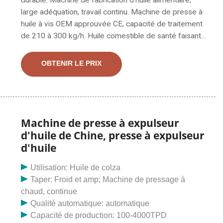
large adéquation, travail continu. Machine de presse à
huile à vis OEM approuvée CE, capacité de traitement
de 210 à 300 kg/h. Huile comestible de santé faisant
la protection de l'environnement de couleur en métal
de machine. Machine de pressage d'huile de cuisson
OBTENIR LE PRIX
de qualité alimentaire, large gamme de graines de
plantes. Huile de cuisson sous vide alimentaire. Presse
à huile végétale, Usine de moulin à huile de palme,
Usine d'extraction d'huile de palmiste, Usine de
prétraitement et de pressage d'huile végétale, Usine
Machine de presse à expulseur
de raffinerie d'huile de cuisson, Décortiqueuse de
d'huile de Chine, presse à expulseur
graines de tournesol/graines de chanvre, Machine
d'huile
d'extrudeuse d'aliments/aliments, Machine de filtre à
huile, Ligne de remplissage d'huile, Fabrication de
Utilisation: Huile de colza
briques Machine
Taper: Froid et amp; Machine de pressage à
chaud, continue
Qualité automatique: automatique
Capacité de production: 100-4000TPD