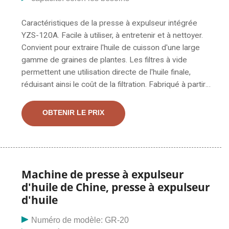
Caractéristiques de la presse à expulseur intégrée
YZS-120A. Facile à utiliser, à entretenir et à nettoyer.
Convient pour extraire l'huile de cuisson d'une large
gamme de graines de plantes. Les filtres à vide
permettent une utilisation directe de l'huile finale,
réduisant ainsi le coût de la filtration. Fabriqué à partir
de pièces de haute qualité pour des performances de
production d'huile à long terme.. Petite machine à huile
OBTENIR LE PRIX
de cuisson. Offrez une machine de traitement d’huile
de cuisson de 1 à 100 tonnes/jour et un plan d’affaires
clé en main. Si vous recherchez une machine de
fabrication d'huile de cuisson de haute qualité et
rentable pour démarrer votre propre petite entreprise
Machine de presse à expulseur
d'extraction d'huile végétale, vous êtes au bon endroit !
d'huile de Chine, presse à expulseur
ABC Machinery devrait être votre MEILLEUR et fiable
d'huile
fabricant de moulins à huile de cuisson et fournisseur
de presse à huile comestible
Numéro de modèle: GR-20