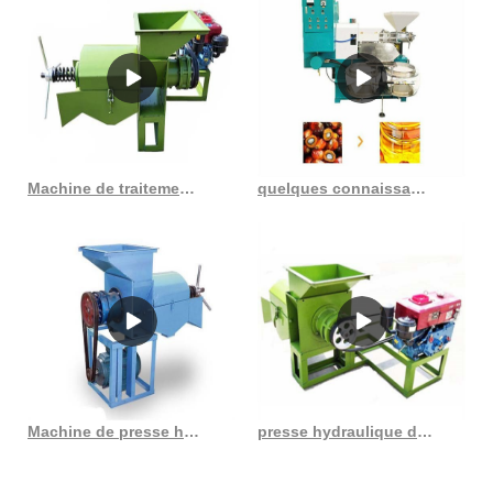
raffinage, non seulement en Haïti, mais nous avons une large
clientèle partout dans le monde dans 119 pays. 'USINES TINYTECH' a
commencé par fabriquer des mini moulins à huile pour produire de
l’huile à partir de tout type de graines oléagineuses. Haute qualité noix
de coco palme arachide comestible huile de cuisson purification filtre
machines plaque et cadre filtre-presse filtre à huile Jusqu'à 5 ans de
garantie 4 199,00 $ à 10 000,00 $ / ensemble
Machine de traitement d’huile de palme de presse à vis de qualité chaude pour les fruits de palme
quelques connaissances sur l’huile de palmiste et comment presser l’huile de graines
Machine de presse hydraulique d’extraction d’huile de palme tropicale au Maroc
presse hydraulique d’extraction d’huile de palme facile et simple à manipuler