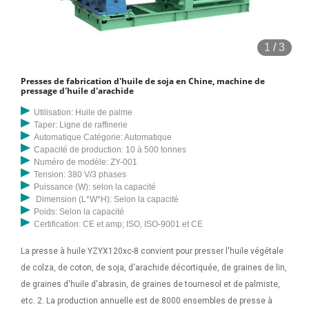
Station de pressage d'huile de palme : Séparez les fruits et les noyaux
du palmier, et la presse à huile peut obtenir du CPO (huile de palme
brute) et du palmiste. L'adoption d'une presse à huile hydraulique à
1
/
3
double vis peut améliorer considérablement l'efficacité du travail
pendant la production d'huile de palme. J'ai été informé que mes
Presses de fabrication d'huile de soja en Chine, machine de
coordonnées ne seront utilisées qu'une seule fois suite à cette
pressage d'huile d'arachide
inscription au séminaire web « Palm Oil – An Edible Oil Case Study in
Utilisation: Huile de palme
Quality, Safety and Process monitoring by through elemental Analysis
Taper: Ligne de raffinerie
and UV/Vis spectroscopy », mais au au plus tard dans les 31 jours,
Automatique Catégorie: Automatique
Capacité de production: 10 à 500 tonnes
afin de contacter les collaborateurs d'Analytik Jena ou nos
Numéro de modèle: ZY-001
partenaires commerciaux. (Tableau 1). Le rendement et la qualité de
Tension: 380 V/3 phases
l’huile de palme produite dans ces régions restent supérieurs à l’huile
Puissance (W): selon la capacité
Dimension (L*W*H): Selon la capacité
produite dans d’autres régions du monde. Les plantations de palmiers
Poids: Selon la capacité
à huile en Amérique latine sont relativement récentes. Production
Certification: CE et amp; ISO, ISO-9001 et CE
d'huile de palme (x 1000 tonnes) Production de palmistes (x 1000
La presse à huile YZYX120xc-8 convient pour presser l'huile végétale
tonnes) 1969-71 1980 1990 2002 1969-71 1980 1990 2002 Monde
de colza, de coton, de soja, d'arachide décortiquée, de graines de lin,
1983,03 4 5052,64 1 11163
de graines d'huile d'abrasin, de graines de tournesol et de palmiste,
etc. 2. La production annuelle est de 8000 ensembles de presse à