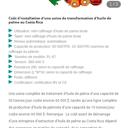
1
/
3
souhaitez vous lancer dans la transformation de l’huile de palme,
vous obtiendrez également un bonus pour l’extraction de l’huile de
Coût d'installation d'une usine de transformation d'huile de
palmiste des graines, ce qui est tout aussi important. Aucune partie
palme au Costa Rica
du palmier n’est gaspillée. Les conditions climatiques du Costa Rica
Utilisation: mini raffinage d'huile de palme brute
favorisent la croissance et la culture des palmiers. Presco est un
Taper: mini raffinage d'huile de palme brute
établissement agro-industriel entièrement intégré avec des
Niveau automatique: automatique
Capacité de production: 50-500TPD, 10-300TPD machine de
plantations de palmiers à huile, un moulin à huile de palme, une usine
raffinage du pétrole
de concassage de palmistes et une usine de raffinage et de
Numéro de modèle: PL-67
fractionnement d'huile végétale. Elle dispose également d'une usine
Tension: 380-440 V
Puissance (W): selon la capacité de raffinage
de conditionnement d'oléine et de stéarine et d'une usine de biogaz
Dimension (L*W*H): selon la capacité de raffinage
pour traiter les effluents de son huilerie de palme. C'est le premier du
Poids: différent
genre en Afrique de l'Ouest.
Certification: certification BV et CE
Une usine complète de traitement d'huile de palme d'une capacité de
50 tonnes/jour coûte environ 60 000 $, tandis qu'une ligne complète
de production d'huile de palmiste d'une capacité de 10 tonnes/jour
coûte environ 60 000 $. Remarque : Le coût exact de démarrage
d'une entreprise d'extraction d'huile de palme au Costa Rica dépend