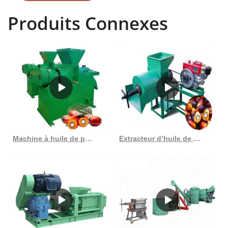
l'alimentation et l'agriculture, ISSN 1010-1365 : Auteurs : Kwasi Poku,
Produits Connexes
Organisation des Nations Unies pour l'alimentation et l'agriculture
Nations : Édition : illustré : Éditeur Les noix sont envoyées à une usine
de concassage et d'extraction par solvant des palmistes pour
produire de l'huile de palmiste, tandis que la fibre est utilisée comme
combustible biomasse dans une chaudière sur place. Cher Monsieur,
Mon entreprise basée aux États-Unis et également en train de
s'implanter au Sénégal envisage actuellement d'acheter une usine
de production pour le raffinage de l'huile de palme, de l'huile de palme
brute. Dans les années 1950 et 1960, la culture du palmier à huile
était un secteur clé de l’économie costaricienne. Le secteur a généré
Machine à huile de palmiste du Tchad en Côte d’Ivoire
Extracteur d’huile de palme Extraction d’huile de tourteaux de palmiste 11 tonnes au Cameroun
environ 43 pour cent de la production totale mondiale. Le Costa Rica
était considéré comme le leader en Le marché de l'huile de palmiste
est national. Avec une population de près de 200 millions d'habitants
et un taux de croissance démographique national estimé à 5,7 pour
cent par an et une économie moyenne. La coquille est séparée de
l'amande et collectée pour le stockage et seule une petite partie des
coquilles est utilisée comme combustible de chaudière. Usine de