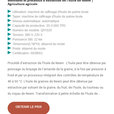
Méthodes et processus d'extraction de l'huile de Neem |
palme est également un bon moyen de réaliser de bons bénéfices
Agriculture agricole
dans le secteur de l'huile de palme. En fait, ce n’est pas aussi cher
Utilisation: machine de raffinage d'huile de palme brute
qu’une plantation de palmiers. Fondamentalement, tout ce que vous
Taper: machine de raffinage d'huile de palme brute
devez commencer est l'installation de fraiseuses. Vous en aurez
Niveau automatique: automatique
Capacité de production: 20-3 000 TPD
besoin pour vous aider à transformer les graines de palmiste en huile
Numéro de modèle: QIYI325
de palme. 2.2 Systèmes agricoles de palmiers à huile en Afrique. La
Tension: 380 V, 220 V
principale unité de production de l’industrie de l’huile de palme est la
Puissance (W): 22 kw
Dimension(L*W*H): dépend du mode
ferme où le palmier à huile est cultivé pour produire des fruits de
Poids: dépend du mode
palme. Il existe également des bosquets sauvages de palmiers à
Certification: ISO9001
huile. Les unités agricoles sont de différentes tailles et peuvent être
Procédé d'extraction de l'huile de Neem : L'huile peut être obtenue par
classées en petites, moyennes et grandes propriétés.
pressage ou broyage de l'amande de la graine, à la fois par pression à
froid et par un processus intégrant des contrôles de température de
40 à 50 °C. L'huile de graines de Neem peut être obtenue par
extraction par solvant de la graine, du fruit, de l'huile, du tourteau ou
du noyau de Neem. Transformation à petite échelle de l'huile de
palme en Afrique Volume 148 du Bulletin des services agricoles de la
FAO : Organisation pour l'alimentation et l'agriculture Numéro 148 du
OBTENIR LE PRIX
Bulletin des services agricoles de la FAO, Organisation pour