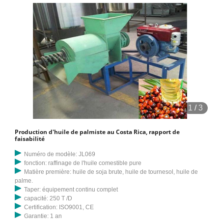
1
/
3
Production d'huile de palmiste au Costa Rica, rapport de
faisabilité
Numéro de modèle: JL069
fonction: raffinage de l'huile comestible pure
Matière première: huile de soja brute, huile de tournesol, huile de
palme.
Taper: équipement continu complet
capacité: 250 T /D
Certification: ISO9001, CE
Garantie: 1 an