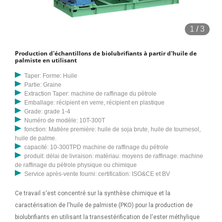
Fredian Uchenna Nwogu. CE Osuagwu. Le but de ce travail est
d'évaluer la chimie de l'eau de pluie atmosphérique et le potentiel de
1
/
3
neutralisation dans les zones productrices de pétrole de la région
sud du Costa Rica. 5. EXTRACTION D'HUILE DE PALMISTE. 5.1
Production d'échantillons de biolubrifiants à partir d'huile de
Extraction mécanique 5.2 Extraction par solvant 5.3 Méthode
palmiste en utilisant
traditionnelle d'extraction du palmiste. 6. CONSIDÉRATIONS
Taper: Forme: Huile
ENVIRONNEMENTALES. 6.1 Traitement des déchets solides 6.2
Partie: Graine
Traitement des effluents aqueux. BIBLIOGRAPHIE. ANNEXE 1 :
Extraction Taper: machine de raffinage du pétrole
Emballage: récipient en verre, récipient en plastique
Principaux fabricants et concepteurs d’équipements de
Grade: grade 1-4
transformation du palmier en Afrique. Presse à huile de palme BÉNIN.
Numéro de modèle: 10T-300T
₦ 1 650 000. Ceci convient à la production d’huile de palme et d’huiles
fonction: Matière première: huile de soja brute, huile de tournesol,
huile de palme.
de karnel de palme à grande et moyenne échelle. Sa capacité est de
capacité: 10-300TPD machine de raffinage du pétrole
produire environ 500 kg par heure. Nous fournissons des
produit: délai de livraison: matériau: moyens de raffinage: machine
technologies de transformation agricole et alimentaire de haute
de raffinage du pétrole physique ou chimique
Service après-vente fourni: certification: ISO&CE et BV
qualité, durables et innovantes...
Ce travail s'est concentré sur la synthèse chimique et la
caractérisation de l'huile de palmiste (PKO) pour la production de
biolubrifiants en utilisant la transestérification de l'ester méthylique