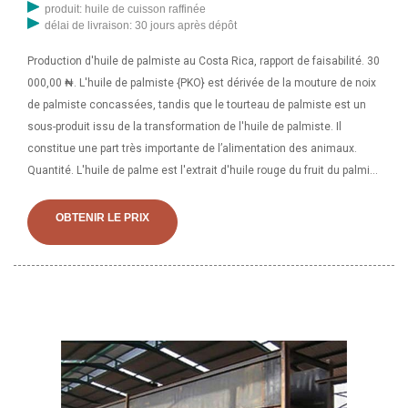
produit: huile de cuisson raffinée
délai de livraison: 30 jours après dépôt
Production d'huile de palmiste au Costa Rica, rapport de faisabilité. 30
000,00 ₦. L'huile de palmiste {PKO} est dérivée de la mouture de noix
de palmiste concassées, tandis que le tourteau de palmiste est un
sous-produit issu de la transformation de l'huile de palmiste. Il
constitue une part très importante de l’alimentation des animaux.
Quantité. L'huile de palme est l'extrait d'huile rouge du fruit du palmier
à huile « Elaeis guineensis », tandis que l'huile de palmiste est
également dérivée de la graine du même fruit du palmier à huile.
OBTENIR LE PRIX
L'huile de palme est la meilleure huile de cuisson au monde en raison
de sa faible teneur en cholestérol. C'est une huile de cuisson saine,
plus saine que l'huile végétale du marché. En 1986, la production
nationale d'huile de palme du Costa Rica était estimée à 760 000
tonnes métriques alors que ses importations s'élevaient alors à 179
000 tonnes métriques. Le palmiste, un sous-produit de l'huile de
palme, est également produit en grande quantité au Costa Rica au
cours de la même période. La production de palmiste a cependant