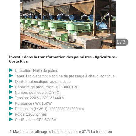
diminué, passant de 419 000 tonnes métriques. Vient ensuite
l'extraction à l'eau chaude pour extraire davantage les particules de
tourteau de palmiste et ensuite amener la substance à la bonne
température. Enfin, ajoutez l'acide acétique pour le traiter puis
extrayez. Défis de la production de tourteaux de palmiste au Costa
Rica. Manque de matériel agricole mécanisé. Mauvaise structure de
1
/
3
prêt dans le pays. La méthode traditionnelle d’extraction de l’huile
consiste à faire frire les palmistes dans de l’huile ancienne ou
Investir dans la transformation des palmistes - Agriculture -
simplement à chauffer les noix séchées. Les grains frits sont ensuite
Costa Rica
pilés ou réduits en pâte dans un broyeur motorisé. La pâte est
Utilisation: Huile de palme
mélangée à une petite quantité d’eau et chauffée pour libérer l’huile
Taper: Froid et amp; Machine de pressage à chaud, continue
de palmiste. L'huile libérée est périodiquement écumée par le haut.
Qualité automatique: automatique
Capacité de production: 100-3000TPD
Machine d'extraction et séchoir de palmiste - Agriculture - Nairaland. Il
Numéro de modèle: QIYI-X
s'agit d'un moulin complet d'extraction d'huile de palmiste avec un
Tension: 220 V / 380 V / 440 V
broyeur de noix et un séchoir de noix. Le moulin est entraîné par un
Puissance ( W): 15KW
Dimension (L*W*H): 1200*2800*1200mm
moteur diesel 4 cylindres en bon état de fonctionnement. Ce moulin
Poids: 1200 tonnes
écrase facilement 1 tonne de noix de palmiste en 3 heures. Selon le
Certification: CE/ ISO/ BV
nombre d'heures que vous souhaitez
4. Machine de raffinage d'huile de palmiste 3T/D La teneur en