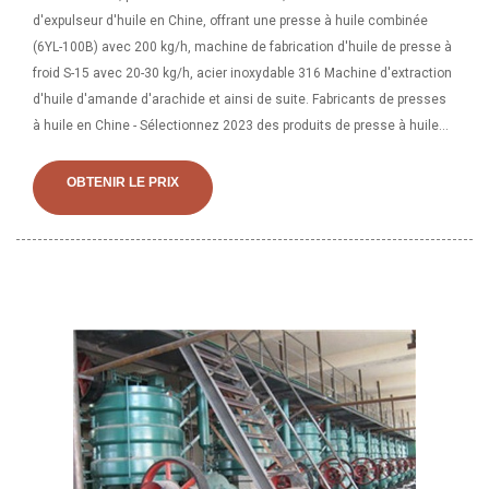
d'expulseur d'huile en Chine, offrant une presse à huile combinée
(6YL-100B) avec 200 kg/h, machine de fabrication d'huile de presse à
froid S-15 avec 20-30 kg/h, acier inoxydable 316 Machine d'extraction
d'huile d'amande d'arachide et ainsi de suite. Fabricants de presses
à huile en Chine - Sélectionnez 2023 des produits de presse à huile
de haute qualité au meilleur prix auprès de fabricants chinois certifiés
de pompes à huile, de fournisseurs de machines à huile, de
OBTENIR LE PRIX
grossistes et