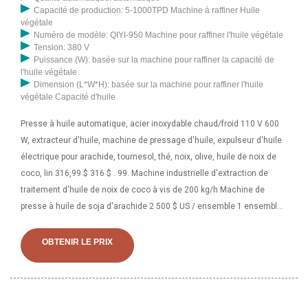
Capacité de production: 5-1000TPD Machine à raffiner Huile
végétale
Numéro de modèle: QIYI-950 Machine pour raffiner l'huile végétale
Tension: 380 V
Puissance (W): basée sur la machine pour raffiner la capacité de
l'huile végétale
Dimension (L*W*H): basée sur la machine pour raffiner l'huile
végétale Capacité d'huile
Presse à huile automatique, acier inoxydable chaud/froid 110 V 600
W, extracteur d'huile, machine de pressage d'huile, expulseur d'huile
électrique pour arachide, tournesol, thé, noix, olive, huile de noix de
coco, lin 316,99 $ 316 $ . 99. Machine industrielle d'extraction de
traitement d'huile de noix de coco à vis de 200 kg/h Machine de
presse à huile de soja d'arachide 2 500 $ US / ensemble 1 ensemble
(commande minimum) 4 ANS Henan Ocean Machinery Equipment
Co., Ltd. 93,4 % 5,0 (14) « Transaction réussie » Contacter
OBTENIR LE PRIX