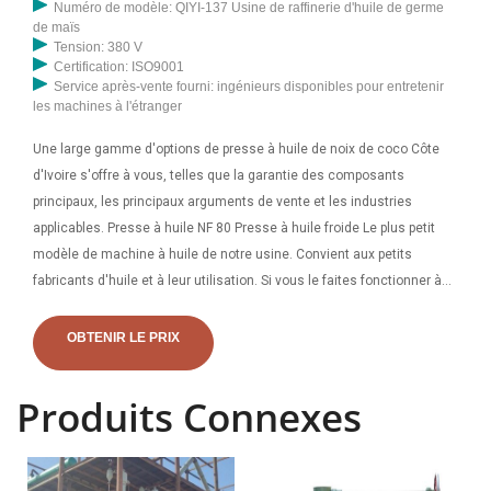
Numéro de modèle: QIYI-137 Usine de raffinerie d'huile de germe
de maïs
Tension: 380 V
Certification: ISO9001
Service après-vente fourni: ingénieurs disponibles pour entretenir
les machines à l'étranger
Une large gamme d'options de presse à huile de noix de coco Côte
d'Ivoire s'offre à vous, telles que la garantie des composants
principaux, les principaux arguments de vente et les industries
applicables. Presse à huile NF 80 Presse à huile froide Le plus petit
modèle de machine à huile de notre usine. Convient aux petits
fabricants d'huile et à leur utilisation. Si vous le faites fonctionner à
vitesse normale (18-20 herz), il peut traiter 4 à 6 kg de graines par
heure. Veuillez voir ci-dessous
OBTENIR LE PRIX
Produits Connexes