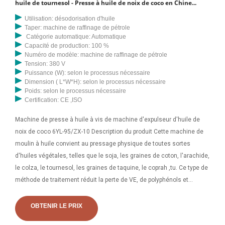
huile de tournesol - Presse à huile de noix de coco en Chine...
Utilisation: désodorisation d'huile
Taper: machine de raffinage de pétrole
Catégorie automatique: Automatique
Capacité de production: 100 %
Numéro de modèle: machine de raffinage de pétrole
Tension: 380 V
Puissance (W): selon le processus nécessaire
Dimension ( L*W*H): selon le processus nécessaire
Poids: selon le processus nécessaire
Certification: CE ,ISO
Machine de presse à huile à vis de machine d'expulseur d'huile de
noix de coco 6YL-95/ZX-10 Description du produit Cette machine de
moulin à huile convient au pressage physique de toutes sortes
d'huiles végétales, telles que le soja, les graines de coton, l'arachide,
le colza, le tournesol, les graines de taquine, le coprah ,tu. Ce type de
méthode de traitement réduit la perte de VE, de polyphénols et
d’autres nutriments. L’huile finale a un léger goût de noix de coco, a
de meilleures performances que l’huile de coprah ordinaire et est
OBTENIR LE PRIX
donc plus chère. Machine de pressage d'huile à vis pour noix de coco