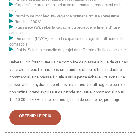
Capacité de production: selon votre demande, rendement en huile
élevé
Numéro de modèle: JX- Projet de raffinerie d'huile comestible
Tension: 380 V
Puissance (W): selon la capacité du projet de raffinerie d'huile
comestible
Dimension (L*W*H): selon la capacité du projet de raffinerie d'huile
comestible
Poids: Selon la capacité du projet de raffinerie d'huile comestible
Hebei Huipin fournit une usine complète de presse à huile de graines
végétales, nous fournissons un grand expulseur d'huile industriel
commercial, une presse à huile à vis à petite échelle, utilisons une
presse à huile hydraulique et des machines de raffinage de pétrole
non raffiné. grand expulseur de pétrole industriel commercial nous.
10. 10-3000T/D Huile de tournesol, huile de son de riz, pressage
d'huile de germe de maïs, raffinage, projet clé en main de décirage
11. 1-100T/D Huile de graines de pivoine, huile de graines de thé, ect.
OBTENIR LE PRIX
projet clé en main 12. 10-2000T/D Projet clé en main de ligne de
production de remplissage et d'emballage à contrôle entièrement
automatique.