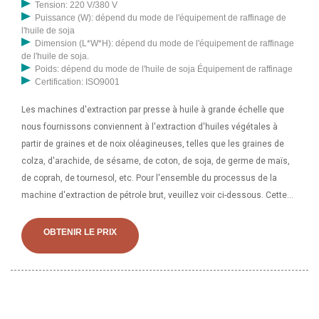
Tension: 220 V/380 V
Puissance (W): dépend du mode de l'équipement de raffinage de
l'huile de soja
Dimension (L*W*H): dépend du mode de l'équipement de raffinage
de l'huile de soja.
Poids: dépend du mode de l'huile de soja Équipement de raffinage
Certification: ISO9001
Les machines d'extraction par presse à huile à grande échelle que
nous fournissons conviennent à l'extraction d'huiles végétales à
partir de graines et de noix oléagineuses, telles que les graines de
colza, d'arachide, de sésame, de coton, de soja, de germe de maïs,
de coprah, de tournesol, etc. Pour l'ensemble du processus de la
machine d'extraction de pétrole brut, veuillez voir ci-dessous. Cette
unité d'assemblage de machine de traitement d'huile de cuisson est
un bon choix pour fabriquer de l'huile de cuisson à partir de soja,
OBTENIR LE PRIX
d'arachide, de graines de tournesol, de graines de coton, de graines
de sésame, de germe de maïs et de nombreuses autres huiles.
matériaux de roulement. L'ensemble complet de la machine de
traitement de l'huile de cuisson comprend un prétraitement et un
traitement des graines oléagineuses. Ligne de production de