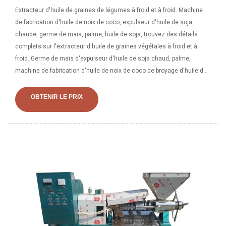
Extracteur d'huile de graines de légumes à froid et à froid. Machine
de fabrication d'huile de noix de coco, expulseur d'huile de soja
chaude, germe de maïs, palme, huile de soja, trouvez des détails
complets sur l'extracteur d'huile de graines végétales à froid et à
froid. Germe de maïs d'expulseur d'huile de soja chaud, palme,
machine de fabrication d'huile de noix de coco de broyage d'huile de
soja, machine de fabrication d'huile de noix de coco, expulseur
d'huile, extracteur d'huile du fournisseur ou du fabricant de presseurs
OBTENIR LE PRIX
d'huile-Zhengzhou. Par rapport à la presse à huile à vis traditionnelle,
notre machine d'extraction d'huile de maïs intégrée est grandement
améliorée. Cette machine combine le pressage d’huile et le filtrage
d’huile tout en un. Il est très populaire sur le marché actuel de la
transformation des huiles végétales, y compris dans le domaine de la
fabrication de l'huile de germe de maïs. Il permet d'économiser du
travail et de simplifier l'étape de traitement de l'huile.