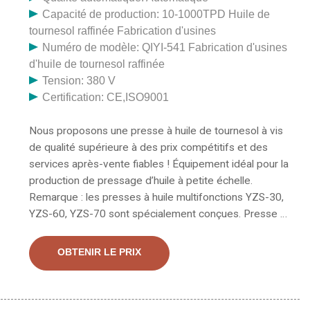
Capacité de production: 10-1000TPD Huile de
tournesol raffinée Fabrication d'usines
Numéro de modèle: QIYI-541 Fabrication d'usines
d'huile de tournesol raffinée
Tension: 380 V
Certification: CE,ISO9001
Nous proposons une presse à huile de tournesol à vis
de qualité supérieure à des prix compétitifs et des
services après-vente fiables ! Équipement idéal pour la
production de pressage d’huile à petite échelle.
Remarque : les presses à huile multifonctions YZS-30,
YZS-60, YZS-70 sont spécialement conçues. Presse à
huile comestible Machine de presse à huile
comestible, également appelée expulseur d'huile,
OBTENIR LE PRIX
machine d'extraction d'huile ou moulin à huile. Graines
appropriées : arachide, soja, colza, sésame, graines de
tournesol, noix, amandes, graines de citrouille, germe