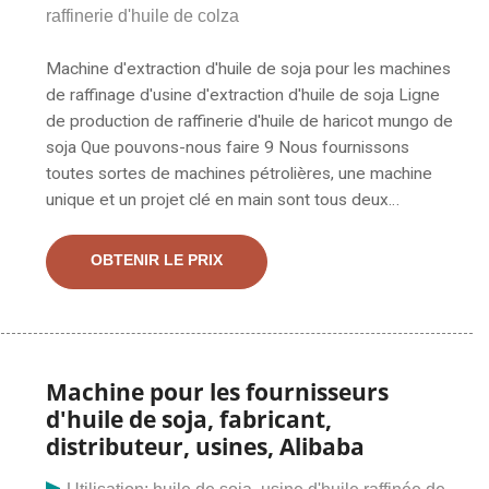
raffinerie d'huile de colza
Machine d'extraction d'huile de soja pour les machines
de raffinage d'usine d'extraction d'huile de soja Ligne
de production de raffinerie d'huile de haricot mungo de
soja Que pouvons-nous faire 9 Nous fournissons
toutes sortes de machines pétrolières, une machine
unique et un projet clé en main sont tous deux
disponibles. Et. Je souhaite acheter une petite usine
de pressage d'huile et une petite ligne de raffinerie de
OBTENIR LE PRIX
pétrole pour produire de l'huile comestible à partir de
graines comme le tournesol, le soja, le sésame et les
graines de coton pour une utilisation au Congo. Quel
est le prix FO Cher Monsieur, Puis-je savoir quel est
votre principal ?
Machine pour les fournisseurs
d'huile de soja, fabricant,
distributeur, usines, Alibaba