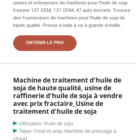
usines et entreprises de machines pour l'huile de soja.
Il existe 137 OEM, 137 ODM, 47 auto-brevets. Trouvez
des fournisseurs de machines pour l’huile de soja de
haute qualité. Presse à huile à vis à grande échelle
Expulseur d'huile à vis de machine offrant une large
gamme d'expulseurs d'huile, de machines d'extraction
OBTENIR LE PRIX
d'huile, de presses à huile industrielles, de machines de
moulin à huile, etc. Il convient au pressage des graines
de coton, du colza, des graines d'abrasin, des graines
de tournesol, du sol.
Machine de traitement d'huile de
soja de haute qualité, usine de
raffinerie d'huile de soja à vendre
avec prix fractaire_Usine de
traitement d'huile de soja
Utilisation: Huile de soja
Taper: Froid et amp; Machine de pressage à
chaud