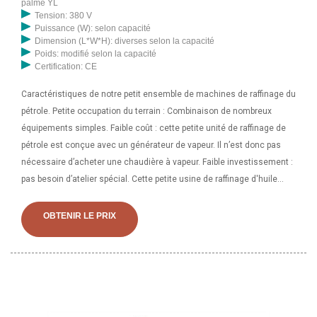
palme YL
Tension: 380 V
Puissance (W): selon capacité
Dimension (L*W*H): diverses selon la capacité
Poids: modifié selon la capacité
Certification: CE
Caractéristiques de notre petit ensemble de machines de raffinage du
pétrole. Petite occupation du terrain : Combinaison de nombreux
équipements simples. Faible coût : cette petite unité de raffinage de
pétrole est conçue avec un générateur de vapeur. Il n’est donc pas
nécessaire d’acheter une chaudière à vapeur. Faible investissement :
pas besoin d’atelier spécial. Cette petite usine de raffinage d'huile
végétale peut être utilisée à l'intérieur et à l'extérieur. L'équipement de
raffinerie d'huile de palmiste comprend tous les systèmes
OBTENIR LE PRIX
nécessaires avec les machines et les navires qui font partie
intégrante de l'usine de raffinerie de pétrole. Nous sommes les
principaux fabricants et exportateurs de tous types d’équipements et
de machines de raffinage. Les équipements de raffinerie d'huile de
palmiste comprennent les récipients sous pression et