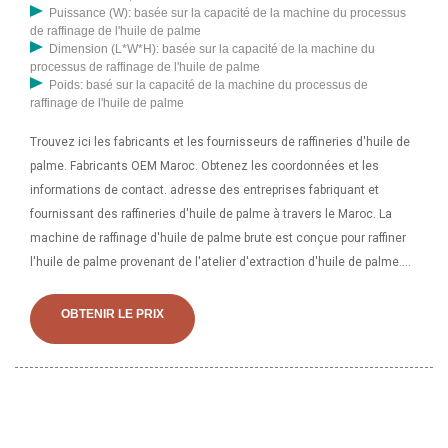
Puissance (W): basée sur la capacité de la machine du processus
de raffinage de l'huile de palme
Dimension (L*W*H): basée sur la capacité de la machine du
processus de raffinage de l'huile de palme
Poids: basé sur la capacité de la machine du processus de
raffinage de l'huile de palme
Trouvez ici les fabricants et les fournisseurs de raffineries d'huile de
palme. Fabricants OEM Maroc. Obtenez les coordonnées et les
informations de contact. adresse des entreprises fabriquant et
fournissant des raffineries d'huile de palme à travers le Maroc. La
machine de raffinage d'huile de palme brute est conçue pour raffiner
l'huile de palme provenant de l'atelier d'extraction d'huile de palme.
Machine de raffinage d’huile de palme brute adaptée aux usines de
moulin à huile de palme à petite et à grande échelle. 1. Type de
OBTENIR LE PRIX
machine : machine de raffinage d’huile de palme brute. 2. Matériau :
huile de palme brute. 3. Capacité : 1-1000tpj. 4.