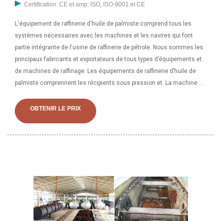
Certification: CE et amp; ISO, ISO-9001 et CE
L'équipement de raffinerie d'huile de palmiste comprend tous les
systèmes nécessaires avec les machines et les navires qui font
partie intégrante de l'usine de raffinerie de pétrole. Nous sommes les
principaux fabricants et exportateurs de tous types d’équipements et
de machines de raffinage. Les équipements de raffinerie d’huile de
palmiste comprennent les récipients sous pression et. La machine de
raffinage d'huile de palme brute est conçue pour raffiner l'huile de
palme provenant de l'atelier d'extraction d'huile de palme. Machine de
OBTENIR LE PRIX
raffinage d’huile de palme brute adaptée aux usines de moulin à huile
de palme à petite et à grande échelle. 1. Type de machine : machine
de raffinage d’huile de palme brute. 2.