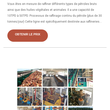
Vous êtes en mesure de raffiner différents types de pétroles bruts
ainsi que des huiles végétales et animales. Il a une capacité de
10TPD à 50TPD. Processus de raffinage continu du pétrole (plus de 30
tonnes/jour) Cette ligne est spécifiquement destinée aux raffineries
d'huile de palme à grande échelle. Il fonctionne automatiquement au
raffinement des huiles avec le. L'usine de raffinage de pétrole à petite
OBTENIR LE PRIX
échelle présentait les avantages suivants : ◆Cette unité appartient au
raffinage intermittent, avec un équipement de raffinage par lots de
grande et moyenne taille, toutes les caractéristiques, meilleures que
les équipements de raffinage de grande et moyenne taille, ◆Le tout-
puissant ensemble de machines, facile à transporter, petit empreinte
écologique, personnel d'exploitation réduit, économies d'énergie.