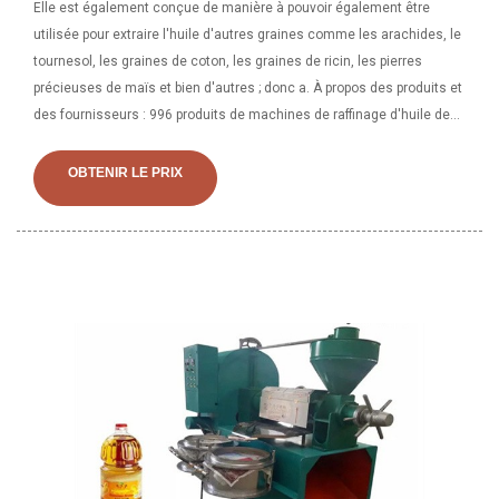
Elle est également conçue de manière à pouvoir également être
utilisée pour extraire l'huile d'autres graines comme les arachides, le
tournesol, les graines de coton, les graines de ricin, les pierres
précieuses de maïs et bien d'autres ; donc a. À propos des produits et
des fournisseurs : 996 produits de machines de raffinage d'huile de
soja sont proposés à la vente par les fournisseurs, dont les presseurs
d'huile représentent 16 %, les purificateurs d'huile de machine
OBTENIR LE PRIX
représentent 1 % et l'huile de tournesol représente 1 %. Un large