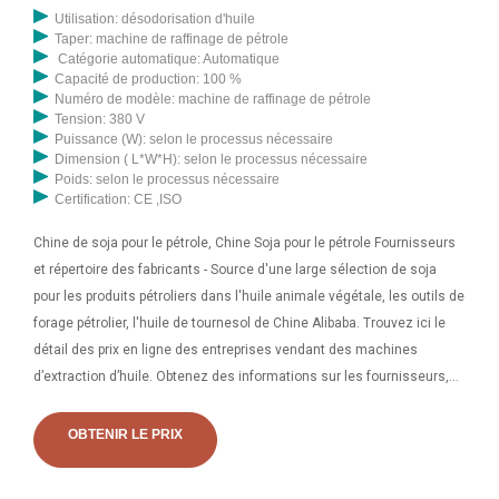
Utilisation: désodorisation d'huile
Taper: machine de raffinage de pétrole
Catégorie automatique: Automatique
Capacité de production: 100 %
Numéro de modèle: machine de raffinage de pétrole
Tension: 380 V
Puissance (W): selon le processus nécessaire
Dimension ( L*W*H): selon le processus nécessaire
Poids: selon le processus nécessaire
Certification: CE ,ISO
Chine de soja pour le pétrole, Chine Soja pour le pétrole Fournisseurs
et répertoire des fabricants - Source d'une large sélection de soja
pour les produits pétroliers dans l'huile animale végétale, les outils de
forage pétrolier, l'huile de tournesol de Chine Alibaba. Trouvez ici le
détail des prix en ligne des entreprises vendant des machines
d’extraction d’huile. Obtenez des informations sur les fournisseurs,
les fabricants, les exportateurs et les commerçants de machines
d'extraction d'huile à acheter en Inde. Fabricant de machines
OBTENIR LE PRIX
d'extraction et de fabrication d'huile Extrait d'huile d'arachide