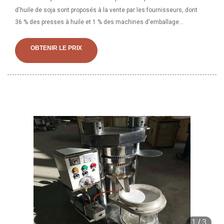
d'huile de soja sont proposés à la vente par les fournisseurs, dont
36 % des presses à huile et 1 % des machines d'emballage
multifonctions. Une grande variété d'options de prix pour les
machines à huile de soja sont
OBTENIR LE PRIX
1
/
3