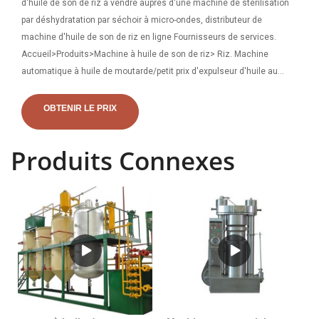
d'huile de son de riz à vendre auprès d'une machine de stérilisation
par déshydratation par séchoir à micro-ondes, distributeur de
machine d'huile de son de riz en ligne Fournisseurs de services.
Accueil>Produits>Machine à huile de son de riz> Riz. Machine
automatique à huile de moutarde/petit prix d'expulseur d'huile au
Pakistan 1. La presse à huile à vis est une machine de fabrication
d'huile à vis qui était utilisée pour extraire l'huile des graines et des
OBTENIR LE PRIX
amandes à des fins comestibles ou de biocarburant. 2.Nos presses à
huile série LTP
Produits Connexes