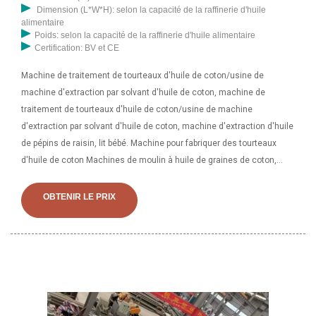
Dimension (L*W*H): selon la capacité de la raffinerie d'huile
alimentaire
Poids: selon la capacité de la raffinerie d'huile alimentaire
Certification: BV et CE
Machine de traitement de tourteaux d'huile de coton/usine de
machine d'extraction par solvant d'huile de coton, machine de
traitement de tourteaux d'huile de coton/usine de machine
d'extraction par solvant d'huile de coton, machine d'extraction d'huile
de pépins de raisin, lit bébé. Machine pour fabriquer des tourteaux
d'huile de coton Machines de moulin à huile de graines de coton,
Machine pour fabriquer des tourteaux d'huile de coton Machines de
moulin à huile de graines de coton, Machines de moulin à huile de
OBTENIR LE PRIX
graines de coton, Tourteaux de coton, Machine de remplissage
d'huile à partir d'huile P