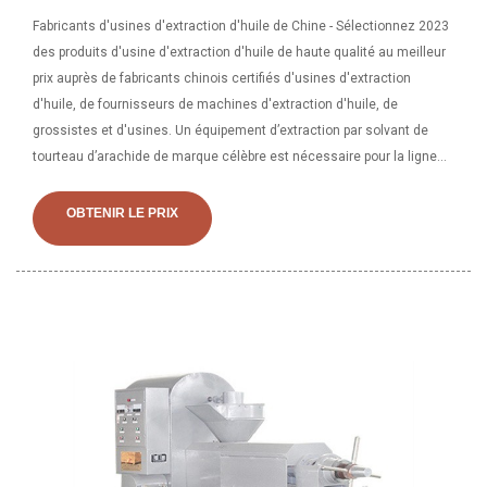
Fabricants d'usines d'extraction d'huile de Chine - Sélectionnez 2023
des produits d'usine d'extraction d'huile de haute qualité au meilleur
prix auprès de fabricants chinois certifiés d'usines d'extraction
d'huile, de fournisseurs de machines d'extraction d'huile, de
grossistes et d'usines. Un équipement d’extraction par solvant de
tourteau d’arachide de marque célèbre est nécessaire pour la ligne
de remplissage d’huile comestible. Ligne complète de remplissage
d'huile comestible La ligne complète de remplissage d'huile
OBTENIR LE PRIX
comestible est spécialement conçue pour l'huile comestible.
Conteneurs habituellement utilisés dans ce genre