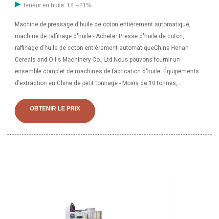
teneur en huile: 18 --21%
Machine de pressage d'huile de coton entièrement automatique,
machine de raffinage d'huile - Acheter Presse d'huile de coton,
raffinage d'huile de coton entièrement automatiqueChina Henan
Cereals and Oil s Machinery Co., Ltd.Nous pouvons fournir un
ensemble complet de machines de fabrication d'huile. Équipements
d'extraction en Chine de petit tonnage - Moins de 10 tonnes,
Extraction en Chine, extracteur à rotation plate à partir d'équipements
d'extraction de petit tonnage - Moins de 10 tonnes - Henan Intelligent
OBTENIR LE PRIX
Equipment Group.