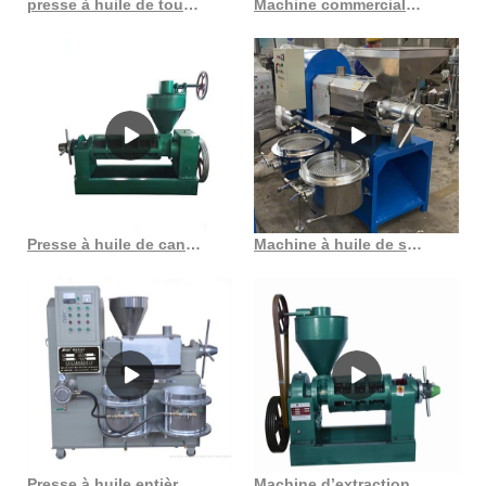
presse à huile de tournesol la plus pratique
Machine commerciale multifonctionnelle de presse à huile de ricin de germe de maïs 2023
Presse à huile de canola, prix, machine de traitement de l’huile de canola au maroc
Machine à huile de son de riz Machine à huile de son de riz au Gabon
Presse à huile entièrement automatique approuvée CE hj p09 au Burkina Faso
Machine d’extraction de graines de sésame et d’huile d’amande pour presse au Congo Démocratie