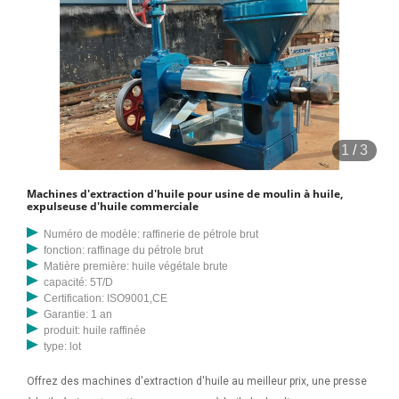
1
/
3
Machines d'extraction d'huile pour usine de moulin à huile,
expulseuse d'huile commerciale
Numéro de modèle: raffinerie de pétrole brut
fonction: raffinage du pétrole brut
Matière première: huile végétale brute
capacité: 5T/D
Certification: ISO9001,CE
Garantie: 1 an
produit: huile raffinée
type: lot
Offrez des machines d'extraction d'huile au meilleur prix, une presse