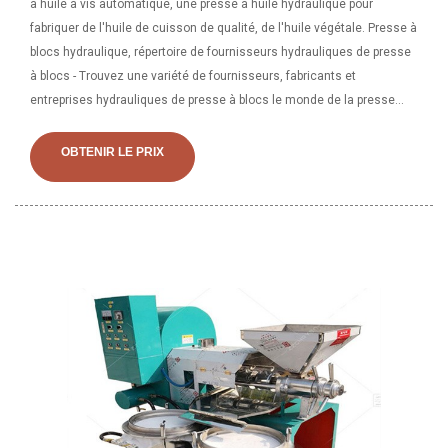
à huile à vis automatique, une presse à huile hydraulique pour
fabriquer de l'huile de cuisson de qualité, de l'huile végétale. Presse à
blocs hydraulique, répertoire de fournisseurs hydrauliques de presse
à blocs - Trouvez une variété de fournisseurs, fabricants et
entreprises hydrauliques de presse à blocs le monde de la presse
hydraulique, de la presse à huile hydraulique, de la presse
hydraulique, des fruits et légumes
OBTENIR LE PRIX