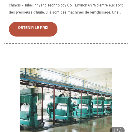
chinois - Hubei Pinyang Technology Co.,. Environ 63 % d’entre eux sont
des presseurs d’huile, 0 % sont des machines de remplissage. Une
large gamme d'options de presseur d'huile s'offre à vous comme des
garanties sur les composants principaux, des emplacements de
OBTENIR LE PRIX
service locaux et des ventes de clés.
1
/
3