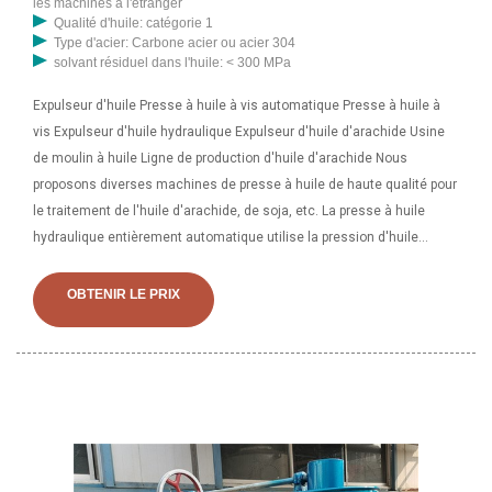
les machines à l'étranger
Qualité d'huile: catégorie 1
Type d'acier: Carbone acier ou acier 304
solvant résiduel dans l'huile: < 300 MPa
Expulseur d'huile Presse à huile à vis automatique Presse à huile à
vis Expulseur d'huile hydraulique Expulseur d'huile d'arachide Usine
de moulin à huile Ligne de production d'huile d'arachide Nous
proposons diverses machines de presse à huile de haute qualité pour
le traitement de l'huile d'arachide, de soja, etc. La presse à huile
hydraulique entièrement automatique utilise la pression d'huile
produite par la station de pompage pour générer une pression entre le
piston et le dessus, de sorte que les matières premières entre le
OBTENIR LE PRIX
piston et le dessus soient expulsées sous une forte pression.