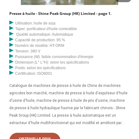
Presse à huile - Shine Peak Group (HK) Limited - page 1.
Utilisation: huile de soja
Taper: purificateur d'huile comestible
Qualité automatique: Automatique
Capacité de production: 95 %
Numéro de modèle: HT-ORM
Tension: 380 V
Puissance (W): faible consommation d'énergie
Dimension (L* L*H): selon les spécifications
Poids: selon les spécifications
Certification: ISO9001
Catalogue de machines de presse à huile de Chine de machines
agricoles bon marché, machine de presse à huile d'expulseur d'huile
d'usine d'huile, machine de presse à huile de prix d'usine, machine
de presse à huile hydraulique fournie par le fabricant chinois - Shine
Peak Group (HK) Limited. La presse à huile automatique est un
extracteur d'huile multifonctionnel qui est modifié et amélioré par
rapport à la presse à huile à vis traditionnelle. Le processus principal
de pressage de l’huile est entièrement automatique. Par conséquent,