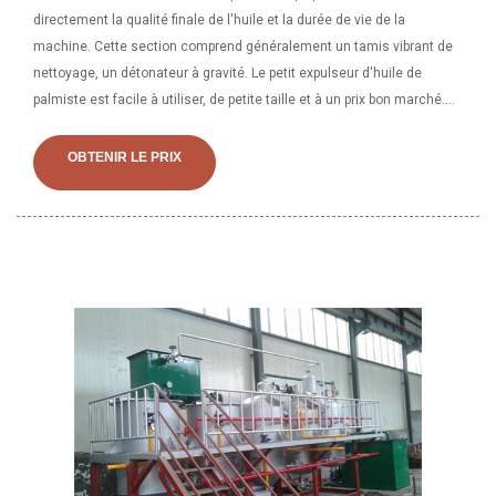
directement la qualité finale de l'huile et la durée de vie de la
machine. Cette section comprend généralement un tamis vibrant de
nettoyage, un détonateur à gravité. Le petit expulseur d'huile de
palmiste est facile à utiliser, de petite taille et à un prix bon marché.
Par conséquent, ce sont les machines de traitement d'huile de
palmiste de vente chaude au Congo, en Indonésie, au Nigéria, en
OBTENIR LE PRIX
Inde, au Cameroun, etc. Expulseur automatique d'huile de palmiste
Aut