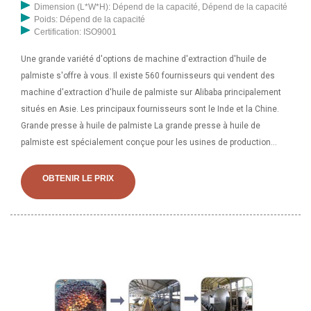
Dimension (L*W*H): Dépend de la capacité, Dépend de la capacité
Poids: Dépend de la capacité
Certification: ISO9001
Une grande variété d'options de machine d'extraction d'huile de
palmiste s'offre à vous. Il existe 560 fournisseurs qui vendent des
machine d'extraction d'huile de palmiste sur Alibaba principalement
situés en Asie. Les principaux fournisseurs sont le Inde et la Chine.
Grande presse à huile de palmiste La grande presse à huile de
palmiste est spécialement conçue pour les usines de production
d'huile de palmiste à grande échelle en raison de sa grande capacité.
Il offre des performances de traitement de l'huile continues et
OBTENIR LE PRIX
automatiques. C'est aussi le