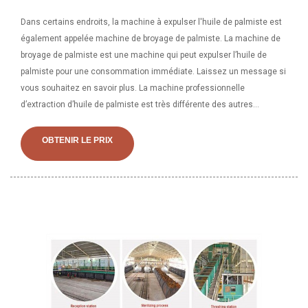
Dans certains endroits, la machine à expulser l'huile de palmiste est
également appelée machine de broyage de palmiste. La machine de
broyage de palmiste est une machine qui peut expulser l’huile de
palmiste pour une consommation immédiate. Laissez un message si
vous souhaitez en savoir plus. La machine professionnelle
d’extraction d’huile de palmiste est très différente des autres
machines d’extraction de graines oléagineuses. Cette machine
d’extraction d’huile de palmiste est spécialement conçue pour
OBTENIR LE PRIX
extraire l’huile de palmiste. Laissez un message si vous souhaitez en
savoir plus