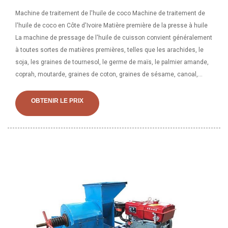
Machine de traitement de l'huile de coco Machine de traitement de
l'huile de coco en Côte d'Ivoire Matière première de la presse à huile
La machine de pressage de l'huile de cuisson convient généralement
à toutes sortes de matières premières, telles que les arachides, le
soja, les graines de tournesol, le germe de maïs, le palmier amande,
coprah, moutarde, graines de coton, graines de sésame, canoal,
graines de lin, etc. Vous trouverez ci-dessous une sélection de
machines d'extraction d'huile d'arachide en Côte d'Ivoire et leurs prix.
OBTENIR LE PRIX
Presse à huile d'arachide/arachide === N750 000 ; Cette machine est
conçue pour une production d’huile beaucoup plus importante à partir
d’arachide, de soja et d’autres noix contenant de l’huile. Il est conçu
pour utiliser un moteur à engrenages ainsi qu'un moteur électrique ou
un moteur à entraînement par courroie. Le type de machine est
également largement déterminé par l'énergie