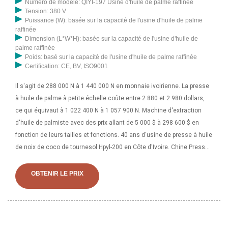
Numéro de modèle: QIYI-197 Usine d'huile de palme raffinée
Tension: 380 V
Puissance (W): basée sur la capacité de l'usine d'huile de palme
raffinée
Dimension (L*W*H): basée sur la capacité de l'usine d'huile de
palme raffinée
Poids: basé sur la capacité de l'usine d'huile de palme raffinée
Certification: CE, BV, ISO9001
Il s'agit de 288 000 N à 1 440 000 N en monnaie ivoirienne. La presse
à huile de palme à petite échelle coûte entre 2 880 et 2 980 dollars,
ce qui équivaut à 1 022 400 N à 1 057 900 N. Machine d'extraction
d'huile de palmiste avec des prix allant de 5 000 $ à 298 600 $ en
fonction de leurs tailles et fonctions. 40 ans d'usine de presse à huile
de noix de coco de tournesol Hpyl-200 en Côte d'Ivoire. Chine Presse
à huile Hpyl-200 – Acheter Machine d'extraction d'huile froide de noix
de coco sur fr.made-in-china.com HPYL-200 presse à vis tournesol
OBTENIR LE PRIX
graine de figue de barbarie presse à huile de noix de coco moulin
d'extraction expulseur machine de pressage Description du produit
Convient pour le traitement de divers types de cultures oléagineuses
végétales. Le principal