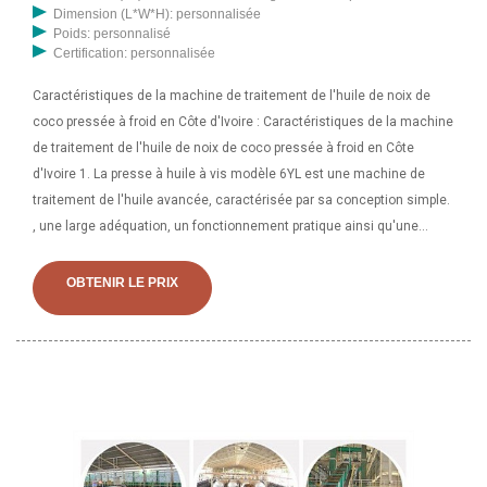
Dimension (L*W*H): personnalisée
Poids: personnalisé
Certification: personnalisée
Caractéristiques de la machine de traitement de l'huile de noix de
coco pressée à froid en Côte d'Ivoire : Caractéristiques de la machine
de traitement de l'huile de noix de coco pressée à froid en Côte
d'Ivoire 1. La presse à huile à vis modèle 6YL est une machine de
traitement de l'huile avancée, caractérisée par sa conception simple.
, une large adéquation, un fonctionnement pratique ainsi qu'une
productivité élevée et un taux de production d'huile élevé. Machine de
traitement de l'huile de palme en Côte d'Ivoire, machine de traitement
OBTENIR LE PRIX
de l'huile de palme en Côte d'Ivoire Fournisseurs et fabricants de
production d'huile de palme. palmoilproduction propose 2 540
machines de transformation d'huile de palme en produits de Côte
d'Ivoire. Environ 61 % d’entre eux sont des presseurs d’huile, 0 % sont
des purificateurs d’huile de machine et 0 % sont des équipements de
séparation. Une grande variété d'huile de palme