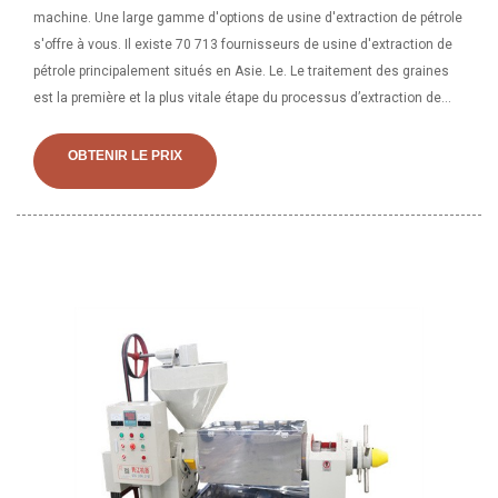
machine. Une large gamme d'options de usine d'extraction de pétrole
s'offre à vous. Il existe 70 713 fournisseurs de usine d'extraction de
pétrole principalement situés en Asie. Le. Le traitement des graines
est la première et la plus vitale étape du processus d’extraction de
l’huile. C'est la partie où les graines sont obtenues, nettoyées,
floconnées et cuites afin que le processus d'extraction de l'huile
OBTENIR LE PRIX
puisse être effectué de manière plus efficace. Semence