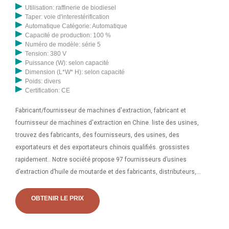
Utilisation: raffinerie de biodiesel
Taper: voie d'interestérification
Automatique Catégorie: Automatique
Capacité de production: 100 %
Numéro de modèle: série 5
Tension: 380 V
Puissance (W): selon capacité
Dimension (L*W* H): selon capacité
Poids: divers
Certification: CE
Fabricant/fournisseur de machines d'extraction, fabricant et
fournisseur de machines d'extraction en Chine. liste des usines,
trouvez des fabricants, des fournisseurs, des usines, des
exportateurs et des exportateurs chinois qualifiés. grossistes
rapidement.. Notre société propose 97 fournisseurs d’usines
d’extraction d’huile de moutarde et des fabricants, distributeurs,
usines et entreprises d’usines d’extraction d’huile de moutarde. Il
existe 39 OEM, 46 ODM, 12 auto-brevets. Trouvez des fournisseurs
OBTENIR LE PRIX
d’usines d’extrait d’huile de moutarde de haute qualité sur Alibaba.