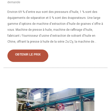
demande
Environ 69 % d'entre eux sont des presseurs d'huile, 1 % sont des
équipements de séparation et 0 % sont des évaporateurs. Une large
gamme d'options de machine d'extraction d'huile de graines s'offre à
vous. Machine de presse à huile, machine de raffinage d'huile,
fabricant / fournisseur d'usine d'extraction de solvant d'huile en
Chine, offrant la presse à huile de la série Zx/Zy, la machine de
presse à huile à vis de moulin à huile 15-20t/D, la machine de presse
à huile 120-150t/jour, la machine de presse à huile de palme, Légume
OBTENIR LE PRIX