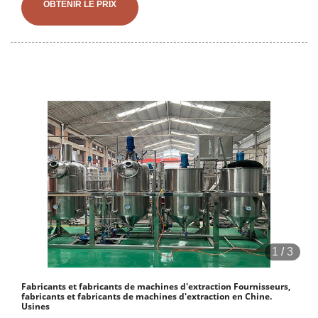
propos de l'entreprise. Obtenir les coordonnées et l'adresse | ID :
OBTENIR LE PRIX
7505518691 Expeller est conçu pour extraire le
1
/
3
Fabricants et fabricants de machines d'extraction Fournisseurs,
fabricants et fabricants de machines d'extraction en Chine.
Usines