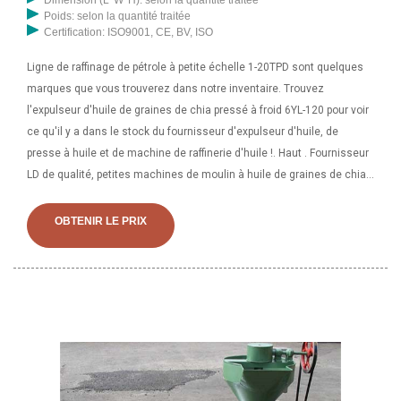
Poids: selon la quantité traitée
Certification: ISO9001, CE, BV, ISO
Ligne de raffinage de pétrole à petite échelle 1-20TPD sont quelques
marques que vous trouverez dans notre inventaire. Trouvez
l'expulseur d'huile de graines de chia pressé à froid 6YL-120 pour voir
ce qu'il y a dans le stock du fournisseur d'expulseur d'huile, de
presse à huile et de machine de raffinerie d'huile !. Haut . Fournisseur
LD de qualité, petites machines de moulin à huile de graines de chia.
56000 r/min Vitesse limite Prix compétitif de la presse à huile à vis de
graine. Acceptez la petite commande. Expédition facile et rapide.
OBTENIR LE PRIX