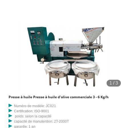
1542; Sauvegarder. Vente de surjeteuses à cinq fils flambant neuves
Rs. 9,999. 60 000. Kotte 14 août 2023. Amana Sheet ou quelque
chose de similaire Rs. 1 000. Kandy 14 août 2023. Générateur
Navigator 3kW
1
/
3
Presse à huile Presse à huile d'olive commerciale 3 - 6 Kg/h
Numéro de modèle: JC021
Certification: ISO-9001
poids: selon la capacité
capacité de manutention: 2T-2000T
garantie: 1 an