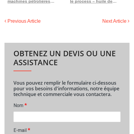
machines pétrolières de grande et moyenne taille de 2011 à prix compétitif
le process – huile des champs jaunes : filtres presse à huile en France
Previous Article
Next Article
OBTENEZ UN DEVIS OU UNE
ASSISTANCE
Vous pouvez remplir le formulaire ci-dessous
pour vos besoins d'informations, notre équipe
technique et commerciale vous contactera.
*
Nom
*
E-mail