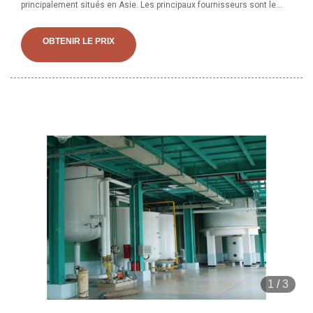
principalement situés en Asie. Les principaux fournisseurs sont le
Tchad, la Chine et le Tchad qui couvrent les pourcentages de
machine à huile de coco
OBTENIR LE PRIX
1
/
3