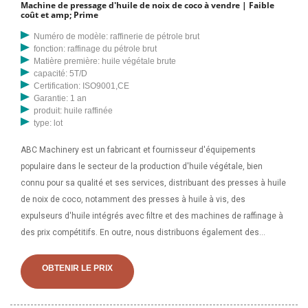
Machine de pressage d'huile de noix de coco à vendre | Faible
coût et amp; Prime
Numéro de modèle: raffinerie de pétrole brut
fonction: raffinage du pétrole brut
Matière première: huile végétale brute
capacité: 5T/D
Certification: ISO9001,CE
Garantie: 1 an
produit: huile raffinée
type: lot
ABC Machinery est un fabricant et fournisseur d'équipements
populaire dans le secteur de la production d'huile végétale, bien
connu pour sa qualité et ses services, distribuant des presses à huile
de noix de coco, notamment des presses à huile à vis, des
expulseurs d'huile intégrés avec filtre et des machines de raffinage à
des prix compétitifs. En outre, nous distribuons également des
solutions de projets clé en main pour une usine complète de
production d'huile de noix de coco. Industrie / Outils et outils
OBTENIR LE PRIX
industriels Machines / Fraiseuse d'huile de coco à Kegalle -
Kithulgala. Fraiseuse à huile de coco. 17 août 2023, 12h13 Vues :