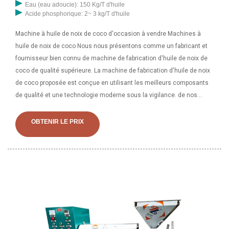
Eau (eau adoucie): 150 Kg/T d'huile
Acide phosphorique: 2~ 3 kg/T d'huile
Machine à huile de noix de coco d'occasion à vendre Machines à
huile de noix de coco Nous nous présentons comme un fabricant et
fournisseur bien connu de machine de fabrication d'huile de noix de
coco de qualité supérieure. La machine de fabrication d'huile de noix
de coco proposée est conçue en utilisant les meilleurs composants
de qualité et une technologie moderne sous la vigilance. de nos
professionnels adroits. Machine de traitement d’huile végétale à
vendre. Généralement, une petite ligne complète de pressage d'huile
OBTENIR LE PRIX
est composée d'un équipement de nettoyage, d'un cuiseur, d'une
presse à huile, d'un filtre-presse à huile, d'une machine de raffinage
d'huile comestible et plus encore. Mais tous les équipements doivent
être choisis en fonction des propriétés et