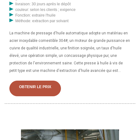
livraison: 30 jours après le dépôt
couleur: selon les clients ; exigence
Fonction: extraire l'huile
Méthode: extraction par solvant
La machine de pressage d'huile automatique adopte un matériau en
acier inoxydable comestible 304#, un moteur de grande puissance en
cuivre de qualité industrielle, une finition soignée, un taux d'huile
élevé, une opération simple, un concassage physique pur, une
protection de l'environnement saine. Cette presse à huile à vis de
petit type est une machine d'extraction d'huile avancée qui est
charac. À propos des produits et des fournisseurs : 7 809 produits de
petite presse à huile de noix de coco sont proposés à la vente par les
OBTENIR LE PRIX
fournisseurs sur Alibaba. Une large gamme d'options de petite presse
à huile de noix de coco s'offre à vous comme des 1 an, des 6 mois et
des 3 mois.