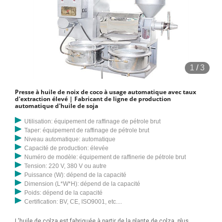
1
/
3
Presse à huile de noix de coco à usage automatique avec taux
d'extraction élevé | Fabricant de ligne de production
automatique d'huile de soja
Utilisation: équipement de raffinage de pétrole brut
Taper: équipement de raffinage de pétrole brut
Niveau automatique: automatique
Capacité de production: élevée
Numéro de modèle: équipement de raffinerie de pétrole brut
Tension: 220 V, 380 V ou autre
Puissance (W): dépend de la capacité
Dimension (L*W*H): dépend de la capacité
Poids: dépend de la capacité
Certification: BV, CE, ISO9001, etc....
L'huile de colza est fabriquée à partir de la plante de colza, plus