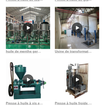
huile de menthe germée de maïs dans les fabricants et fournisseurs du Maharashtra Maroc
Usine de transformation d’huile de tournesol au Burundi
Presse à huile à vis en acier inoxydable modèle 6yl 95 au Gabon
Presse à huile froide de graines de lin à vis semi-automatique en Côte d’Ivoire