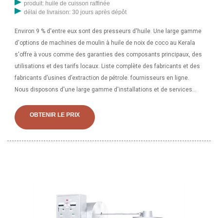
produit: huile de cuisson raffinée
délai de livraison: 30 jours après dépôt
Environ 9 % d'entre eux sont des presseurs d'huile. Une large gamme
d'options de machines de moulin à huile de noix de coco au Kerala
s'offre à vous comme des garanties des composants principaux, des
utilisations et des tarifs locaux. Liste complète des fabricants et des
fabricants d’usines d’extraction de pétrole. fournisseurs en ligne.
Nous disposons d'une large gamme d'installations et de services
d'extraction de pétrole qui peuvent être consultés via ce portail Web
vertical complet dédié à aider les acheteurs mondiaux dans leurs
OBTENIR LE PRIX
recherches et