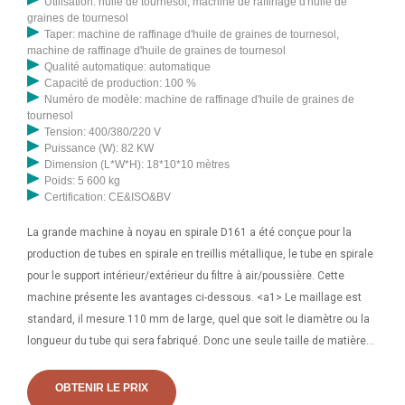
Utilisation: huile de tournesol, machine de raffinage d'huile de
graines de tournesol
Taper: machine de raffinage d'huile de graines de tournesol,
machine de raffinage d'huile de graines de tournesol
Qualité automatique: automatique
Capacité de production: 100 %
Numéro de modèle: machine de raffinage d'huile de graines de
tournesol
Tension: 400/380/220 V
Puissance (W): 82 KW
Dimension (L*W*H): 18*10*10 mètres
Poids: 5 600 kg
Certification: CE&ISO&BV
La grande machine à noyau en spirale D161 a été conçue pour la
production de tubes en spirale en treillis métallique, le tube en spirale
pour le support intérieur/extérieur du filtre à air/poussière. Cette
machine présente les avantages ci-dessous. <a1> Le maillage est
standard, il mesure 110 mm de large, quel que soit le diamètre ou la
longueur du tube qui sera fabriqué. Donc une seule taille de matière
première pour tous les tubes. Machine de formage de tubes en spirale
entièrement automatique NXJGJ-2A, noyau en spirale/conduit/tuyau
OBTENIR LE PRIX