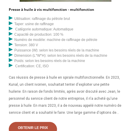
Presse à huile à vis multifonction - multifonction
Utilisation: raffinage du pétrole brut
Taper: usine de raffinage
Catégorie automatique: Automatique
Capacité de production: 100 %
Numéro de modèle: machine de raffinage de pétrole
Tension: 380 V
Puissance (W): selon les besoins réels de la machine
Dimension (L*W*H): selon les besoins réels de la machine
Poids: selon les besoins réels de la machine
Certification: CE, ISO
Cas réussis de presse à huile en spirale multifonctionnelle. En 2023,
Kunal, un client ivoirien, souhaitait tenter d'exploiter une petite
huilerie. En raison de fonds limités, après avoir discuté avec Jean, le
personnel du service client de notre entreprise, il n'a acheté qu'une
presse à huile. En mars 2023, il a de nouveau appelé notre numéro de
service client et a souhaité le faire. Une large gamme d'options de
prix de machine de fabrication d'huile s'offre à vous. Il existe 3 403
fournisseurs qui vendent des prix de machine de fabrication d'huile
OBTENIR LE PRIX