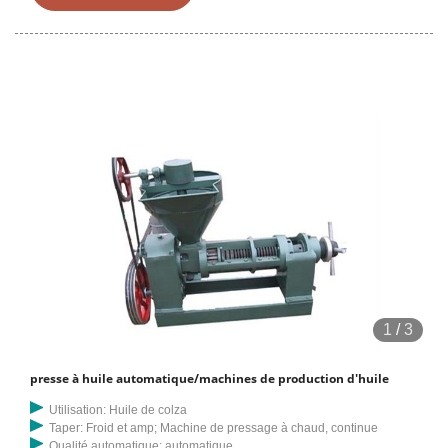
/Machine à souder les tubes SCW-8, machine à souder les conduits
en acier inoxydable SCW-8V2, grande machine à noyau en spirale
D161, grande machine à noyau en spirale
1
/
3
presse à huile automatique/machines de production d'huile
Utilisation: Huile de colza
Taper: Froid et amp; Machine de pressage à chaud, continue
Qualité automatique: automatique