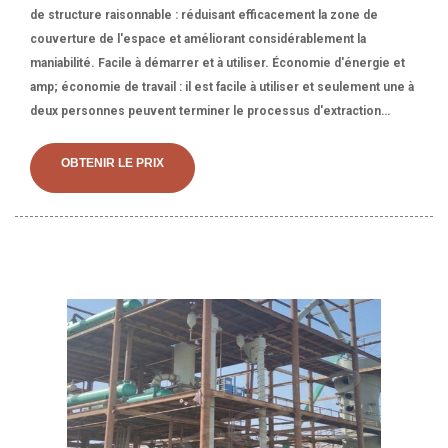
de structure raisonnable : réduisant efficacement la zone de
couverture de l'espace et améliorant considérablement la
maniabilité. Facile à démarrer et à utiliser. Économie d'énergie et
amp; économie de travail : il est facile à utiliser et seulement une à
deux personnes peuvent terminer le processus d'extraction
d'huile. Rendement élevé en huile : capacité de traitement de
l'huile plus élevée et économie de travail et d'énergie. Une grande
OBTENIR LE PRIX
variété d'options de machines de fabrication d'huile de cuisson
s'offrent à vous, Il existe 32 052 fournisseurs qui vendent des
machines de fabrication d'huile de cuisson sur Alibaba,
principalement situés en Asie. Les principaux fournisseurs sont le
Tchad, la Chine et l'Indonésie qui couvrent respectivement 1%,
96% et 2% des expéditions de machine de fabrication d'huile de
cuisson.