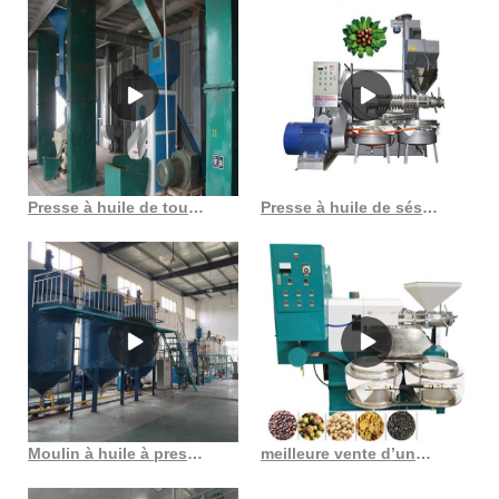
des extraits puissants. Jetez un œil aux meilleures machines
d’extraction de cannabis du marché avant de faire votre achat. 10
Presse à huile de tournesol entièrement automatique d 1685 au Maroc
Presse à huile de sésame automatique combinée amec 6yl 160 au Costa Rica
Moulin à huile à pression froide, alimentation automatique, nouveau design, expulseur
meilleure vente d’une machine d’extraction d’huile de soja de 20 tpj au Congo Démocratie