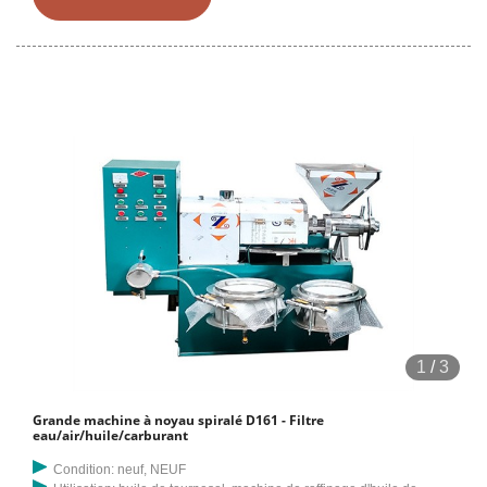
sur Alibaba principalement situés en Asie. Les principaux fournisseurs
sont le Tchad, la Chine et le Tchad qui couvrent respectivement 2%,
95% et 2% des expéditions de machine de fabrication d'huile.
1
/
3
Grande machine à noyau spiralé D161 - Filtre
eau/air/huile/carburant
Condition: neuf, NEUF