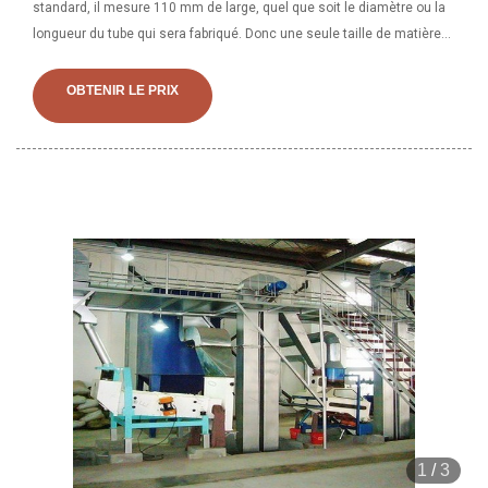
standard, il mesure 110 mm de large, quel que soit le diamètre ou la
longueur du tube qui sera fabriqué. Donc une seule taille de matière
première pour tous les tubes. Machine de formage de tubes en spirale
entièrement automatique NXJGJ-2A, noyau en spirale/conduit/tuyau
OBTENIR LE PRIX
/Machine à souder les tubes SCW-8, machine à souder les conduits
en acier inoxydable SCW-8V2, grande machine à noyau en spirale
D161, grande machine à noyau en spirale
1
/
3