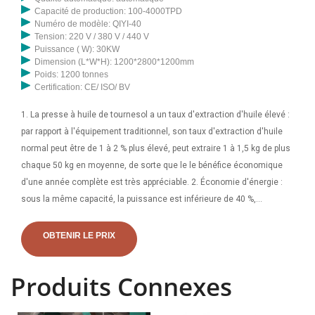
Capacité de production: 100-4000TPD
Numéro de modèle: QIYI-40
Tension: 220 V / 380 V / 440 V
Puissance ( W): 30KW
Dimension (L*W*H): 1200*2800*1200mm
Poids: 1200 tonnes
Certification: CE/ ISO/ BV
1. La presse à huile de tournesol a un taux d'extraction d'huile élevé :
par rapport à l'équipement traditionnel, son taux d'extraction d'huile
normal peut être de 1 à 2 % plus élevé, peut extraire 1 à 1,5 kg de plus
chaque 50 kg en moyenne, de sorte que le le bénéfice économique
d'une année complète est très appréciable. 2. Économie d'énergie :
sous la même capacité, la puissance est inférieure de 40 %,
économie d'énergie de 6 KWH par heure. 3. Économie de main-
d'œuvre : sous la même capacité. Les meilleures machines
OBTENIR LE PRIX
d’extraction de cannabis produisent de l’huile de cannabis puissante
et sûre. Vous pouvez extraire les huiles du cannabis de plusieurs
Produits Connexes
manières, mais elles dépendent toutes de vos machines. Il existe du
matériel pour fabriquer de l’huile de cuisson infusée au cannabis ou