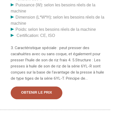
Puissance (W): selon les besoins réels de la
machine
Dimension (L*W*H): selon les besoins réels de la
machine
Poids: selon les besoins réels de la machine
Certification: CE, ISO
3. Caractéristique spéciale : peut presser des
cacahuètes avec ou sans coque, et également pour
presser l'huile de son de riz frais 4. 5.Structure : Les
presses à huile de son de riz de la série 6YL-R sont
conçues sur la base de l'avantage de la presse à huile
de type tiges de la série 6YL-T. Principe de
fonctionnement de la machine à huile de soja. La
machine à huile de soja à vis unique modèle YZS-90
OBTENIR LE PRIX
est composée d'un alimentateur, d'une boîte de
vitesses, d'une cage de pressage, d'un arbre à vis et
d'un support de machine, etc. Elle donne de meilleurs