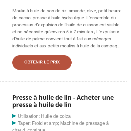
Moulin à huile de son de riz, amande, olive, petit beurre
de cacao, presse à huile hydraulique. L'ensemble du
processus d'expulsion de l'huile de cuisson est visible
et ne nécessite qu'environ 5 à 7 minutes ; L'expulseur
d'huile de palme convient tout à fait aux ménages
individuels et aux petits moulins à huile de la campagne
en raison de son faible occupation de l'espace et de
sa vitesse de pressage élevée. Il est disponible pour
OBTENIR LE PRIX
les fruits de palme, le sésame, les cerneaux de noix,
les graines de citrouille, les graines de kiwi et le thé. La
fabrication de l'huile de son de riz peut être réalisée
par diverses machines d'extraction d'huile, mais si l'on
utilise une force mécanique pour extraire l'huile de son
Presse à huile de lin - Acheter une
de riz. L'expulseur de presse à huile à vis serait
presse à huile de lin
l'équipement le plus approprié. La presse à huile de
son de riz est équipée d'une barre de pressage et
Utilisation: Huile de colza
d'anneaux de pressage dans la cage de pressage, qui
Taper: Froid et amp; Machine de pressage à
peuvent contrôler avec précision la température de
chaud, continue