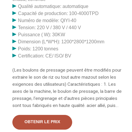
pressage à basse pression. Notre machine à huile de
Qualité automatique: automatique
son de riz à vis
Capacité de production: 100-4000TPD
Numéro de modèle: QIYI-40
Tension: 220 V / 380 V / 440 V
Puissance ( W): 30KW
Dimension (L*W*H): 1200*2800*1200mm
Poids: 1200 tonnes
Certification: CE/ ISO/ BV
(Les boulons de pressage peuvent être modifiés pour
extraire le son de riz ou tout autre mazout selon les
exigences des utilisateurs) Caractéristiques : 1. Les
axes de la machine, le boulon de pressage, la barre de
pressage, l'engrenage et d'autres pièces principales
sont tous fabriqués en haute qualité. acier allié, puis
avec la surface durcissante, tout peut être résistant à
l'usure et durable même dans des conditions de
OBTENIR LE PRIX
température élevée et de consommation de friction