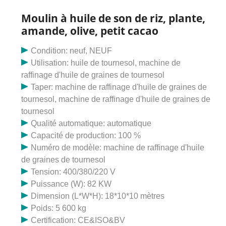
résultats pour presser les graines de soja et de coton.
Ce type d'expulseur d'huile à vis utilise l'arbre à vis qui
Moulin à huile de son de riz, plante,
est configuré avec différents styles de vis et tourne
amande, olive, petit cacao
lorsque la machine est en marche pour pousser le
matériau vers l'intérieur.
Condition: neuf, NEUF
Utilisation: huile de tournesol, machine de
raffinage d'huile de graines de tournesol
Taper: machine de raffinage d'huile de graines de
tournesol, machine de raffinage d'huile de graines de
tournesol
Qualité automatique: automatique
Capacité de production: 100 %
Numéro de modèle: machine de raffinage d'huile
de graines de tournesol
Tension: 400/380/220 V
Puissance (W): 82 KW
Dimension (L*W*H): 18*10*10 mètres
Poids: 5 600 kg
Certification: CE&ISO&BV