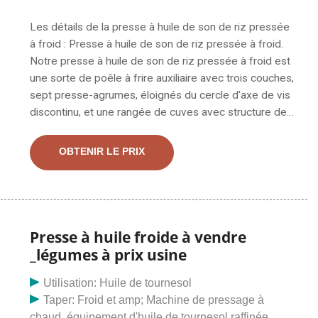
Les détails de la presse à huile de son de riz pressée
à froid : Presse à huile de son de riz pressée à froid.
Notre presse à huile de son de riz pressée à froid est
une sorte de poêle à frire auxiliaire avec trois couches,
sept presse-agrumes, éloignés du cercle d'axe de vis
discontinu, et une rangée de cuves avec structure de
cage de chambre de machine de concassage primaire.
Travailler les embryons de matière par le haut après la
OBTENIR LE PRIX
poêle secondaire pour régler la température. Nous
fournissons des machines de presse à huile de son de
riz de haute qualité, fournisseur ou fabricant
d'équipement d'usine de pressage d'huile comestible
au meilleur prix - Htoilmachine. Fabricants et
Presse à huile froide à vendre
fournisseurs d'équipements de presse à huile de son
_légumes à prix usine
de riz - Htoilmachine
Utilisation: Huile de tournesol
Taper: Froid et amp; Machine de pressage à
chaud, équipement d'huile de tournesol raffinée