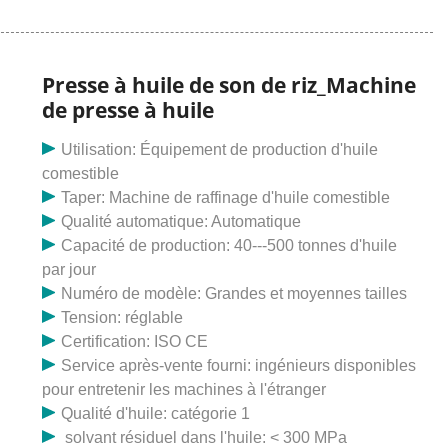
toute la journée. Presse à vis Goyum pour expulseur
d'huile de germe de maïs en Côte d'Ivoire. Presse à
huile de palme/Machine de traitement de l'huile/soja.
meilleure huile végétale, usine de biodiesel, expulseur
Presse à huile de son de riz_Machine
d'huile, équipement de biodiesel, machines d'extraction
de presse à huile
d'huile comestible, expulseur d'huile, presse à huile et
presse à froid peuvent description: Production d'huile
Utilisation: Équipement de production d'huile
de palme en Côte d'Ivoire de manière traditionnelle La
comestible
presse à huile de soja à vis gagnante la machine est
Taper: Machine de raffinage d'huile comestible
Qualité automatique: Automatique
Capacité de production: 40---500 tonnes d'huile
par jour
Numéro de modèle: Grandes et moyennes tailles
Tension: réglable
Certification: ISO CE
Service après-vente fourni: ingénieurs disponibles
pour entretenir les machines à l'étranger
Qualité d'huile: catégorie 1
solvant résiduel dans l'huile: < 300 MPa