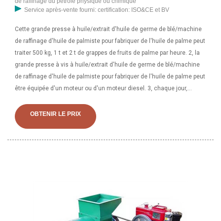
de raffinage du pétrole physique ou chimique
Service après-vente fourni: certification: ISO&CE et BV
Cette grande presse à huile/extrait d'huile de germe de blé/machine
de raffinage d'huile de palmiste pour fabriquer de l'huile de palme peut
traiter 500 kg, 1 t et 2 t de grappes de fruits de palme par heure. 2, la
grande presse à vis à huile/extrait d'huile de germe de blé/machine
de raffinage d'huile de palmiste pour fabriquer de l'huile de palme peut
être équipée d'un moteur ou d'un moteur diesel. 3, chaque jour,
grande presse à vis à huile/extrait d'huile de germe de blé/machine
de raffinage d'huile de palmiste à fabriquer. Cette grande presse à
OBTENIR LE PRIX
huile/extrait d'huile de germe de blé/machine de raffinage d'huile de
palmiste pour fabriquer de l'huile de palme peut traiter 500 kg, 1 t et 2 t
de grappes de fruits de palme par heure. 2, la grande presse à vis à
huile/extrait d'huile de germe de blé/machine de raffinage d'huile de
palmiste pour fabriquer de l'huile de palme peut être équipée d'un
moteur ou d'un moteur diesel. 3, chaque jour, grande presse à vis à
huile/extrait d'huile de germe de blé/machine de raffinage d'huile de
palmiste à fabriquer