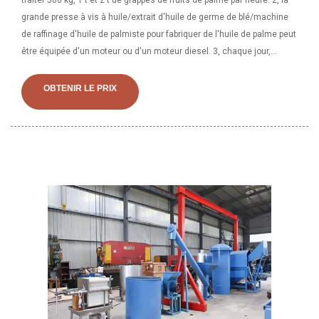
traiter 500 kg, 1 t et 2 t de grappes de fruits de palme par heure. 2, la
grande presse à vis à huile/extrait d'huile de germe de blé/machine
de raffinage d'huile de palmiste pour fabriquer de l'huile de palme peut
être équipée d'un moteur ou d'un moteur diesel. 3, chaque jour,
grande presse à vis à huile/extrait d'huile de germe de blé/machine
de raffinage d'huile de palmiste à fabriquer. Achetez une machine de
OBTENIR LE PRIX
pressage d'huile à vis de palmiste/son de riz auprès d'une machine
de stérilisation par déshydratation par séchoir à micro-ondes,
distributeur de machine à huile de son de riz en ligne, fournisseurs de
services.