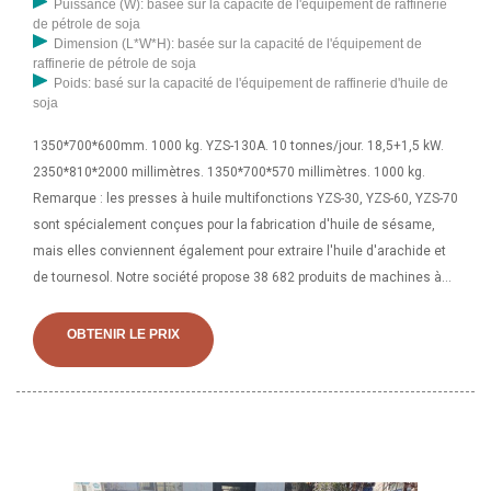
Puissance (W): basée sur la capacité de l'équipement de raffinerie
de pétrole de soja
Dimension (L*W*H): basée sur la capacité de l'équipement de
raffinerie de pétrole de soja
Poids: basé sur la capacité de l'équipement de raffinerie d'huile de
soja
1350*700*600mm. 1000 kg. YZS-130A. 10 tonnes/jour. 18,5+1,5 kW.
2350*810*2000 millimètres. 1350*700*570 millimètres. 1000 kg.
Remarque : les presses à huile multifonctions YZS-30, YZS-60, YZS-70
sont spécialement conçues pour la fabrication d'huile de sésame,
mais elles conviennent également pour extraire l'huile d'arachide et
de tournesol. Notre société propose 38 682 produits de machines à
huile de tournesol pressées à froid. Environ 99 % d’entre eux sont des
presseurs d’huile, 1 % sont des équipements de séparation et 1 %
OBTENIR LE PRIX
sont des purificateurs d’huile de machine. Une large gamme d'options
de machine à huile de tournesol pressée à froid s'offre à vous
comme des automatique, des semi-automatique.