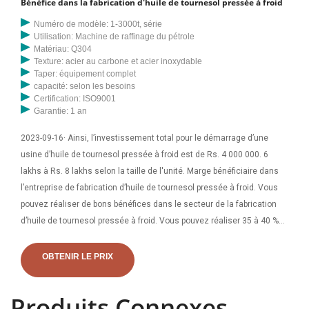
Bénéfice dans la fabrication d'huile de tournesol pressée à froid
Numéro de modèle: 1-3000t, série
Utilisation: Machine de raffinage du pétrole
Matériau: Q304
Texture: acier au carbone et acier inoxydable
Taper: équipement complet
capacité: selon les besoins
Certification: ISO9001
Garantie: 1 an
2023-09-16· Ainsi, l’investissement total pour le démarrage d’une
usine d’huile de tournesol pressée à froid est de Rs. 4 000 000. 6
lakhs à Rs. 8 lakhs selon la taille de l'unité. Marge bénéficiaire dans
l’entreprise de fabrication d’huile de tournesol pressée à froid. Vous
pouvez réaliser de bons bénéfices dans le secteur de la fabrication
d’huile de tournesol pressée à froid. Vous pouvez réaliser 35 à 40 %
de bénéfices dans le secteur de la fabrication d’huile de coco. Si.
Presse à huile automatique, acier inoxydable chaud/froid 110 V 600
OBTENIR LE PRIX
W, extracteur d'huile, machine de pressage d'huile, expulseur d'huile
électrique pour arachide, tournesol, thé, noix, olive, huile de noix de
Produits Connexes
coco, lin 316,99 $ 316 $ . 99