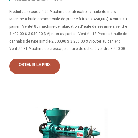
Produits associés. 190 Machine de fabrication d'huile de maïs
Machine à huile commerciale de presse à froid 7 450,00 $ Ajouter au
panier ; Vente! 85 machine de fabrication d'huile de sésame à vendre
3 400,00 $ 3 050,00 $ Ajouter au panier ; Vente! 118 Presse à huile de
cannabis de type simple 2 500,00 $ 2 250,00 $ Ajouter au panier ;
Vente! 131 Machine de pressage d'huile de colza à vendre 3 200,00 $
2 895,00 $. Notre société propose 4 522 machines à huile de graines
de tournesol pressées à froid à vendre. Une large gamme d'options
OBTENIR LE PRIX
de machine à huile de tournesol pressée à froid à vendre s'offre à
vous, comme la garantie des composants principaux, les principaux
arguments de vente et les industries applicables.