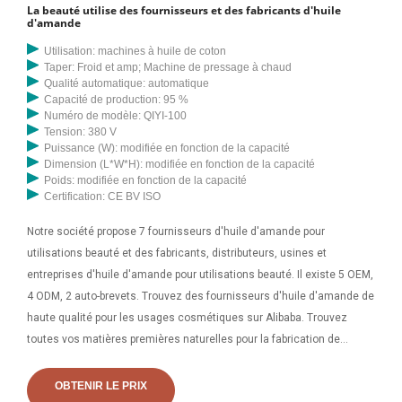
La beauté utilise des fournisseurs et des fabricants d'huile
d'amande
Utilisation: machines à huile de coton
Taper: Froid et amp; Machine de pressage à chaud
Qualité automatique: automatique
Capacité de production: 95 %
Numéro de modèle: QIYI-100
Tension: 380 V
Puissance (W): modifiée en fonction de la capacité
Dimension (L*W*H): modifiée en fonction de la capacité
Poids: modifiée en fonction de la capacité
Certification: CE BV ISO
Notre société propose 7 fournisseurs d'huile d'amande pour
utilisations beauté et des fabricants, distributeurs, usines et
entreprises d'huile d'amande pour utilisations beauté. Il existe 5 OEM,
4 ODM, 2 auto-brevets. Trouvez des fournisseurs d'huile d'amande de
haute qualité pour les usages cosmétiques sur Alibaba. Trouvez
toutes vos matières premières naturelles pour la fabrication de
produits de luxe chez New Directions Aromatics. Nos sources
mondiales et notre vaste inventaire nous permettent de vous fournir
OBTENIR LE PRIX