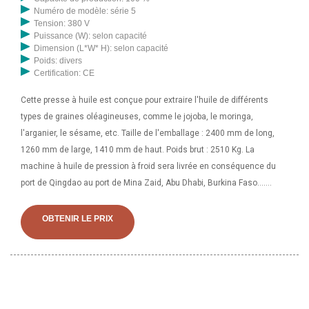
Numéro de modèle: série 5
Tension: 380 V
Puissance (W): selon capacité
Dimension (L*W* H): selon capacité
Poids: divers
Certification: CE
Cette presse à huile est conçue pour extraire l'huile de différents
types de graines oléagineuses, comme le jojoba, le moringa,
l'arganier, le sésame, etc. Taille de l'emballage : 2400 mm de long,
1260 mm de large, 1410 mm de haut. Poids brut : 2510 Kg. La
machine à huile de pression à froid sera livrée en conséquence du
port de Qingdao au port de Mina Zaid, Abu Dhabi, Burkina Faso….
L'huile d'amande, jaunâtre transparente, parfumée, est non
seulement une excellente huile de cuisson, mais aussi une huile
OBTENIR LE PRIX
lubrifiante de haute qualité, peut résister à de basses températures
inférieures à -20 ° C, peut être utilisée comme matière première
importante pour les peintures et cosmétiques avancés. et de haute
qualité