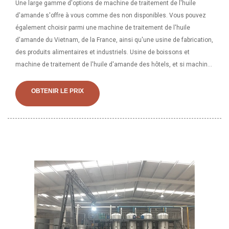
Une large gamme d'options de machine de traitement de l'huile
d'amande s'offre à vous comme des non disponibles. Vous pouvez
également choisir parmi une machine de traitement de l'huile
d'amande du Vietnam, de la France, ainsi qu'une usine de fabrication,
des produits alimentaires et industriels. Usine de boissons et
machine de traitement de l'huile d'amande des hôtels, et si machine
de traitement de l'huile d'amande. Avantages de la machine
d'extraction d'huile d'amande à basse température : peut protéger
OBTENIR LE PRIX
tous les ingrédients actifs de l'huile d'amande, tels que les
vitamines, l'amygdaline, les protéines, etc., améliorant
considérablement la qualité de l'huile d'amande et de l'huile
d'amande. élargir les applications de l’huile d’amande. Nécessite
moins d'investissement et de haute qualité