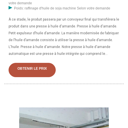
votre demande
Poids: raffinage d'huile de soja machine Selon votre demande
À ce stade, le produit passera par un convoyeur final qui transférera le
produit dans une presse à huile d'amande. Presse à huile d'amande.
Petit expulseur d’huile d’amande. La manière modernisée de fabriquer
de l’huile d’amande consiste à utiliser la presse à huile d’amande.
L'huile. Presse à huile d'amande. Notre presse à huile d'amande
automatique est une presse à huile intégrée qui comprend le
chauffage, l'expulsion et le filtrage dans une seule machine, et est
capable de contrôler automatiquement la température de traitement
OBTENIR LE PRIX
ainsi que l'extrusion à froid et à chaud. Le presse-huile d'amande peut
également être utilisé pour extraire diverses huiles végétales
d'autres huiles.