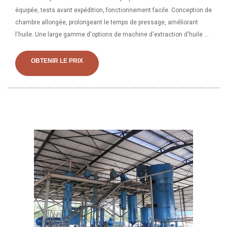
équipée, tests avant expédition, fonctionnement facile. Conception de
chambre allongée, prolongeant le temps de pressage, améliorant
l'huile. Une large gamme d'options de machine d'extraction d'huile de
tournesol s'offre à vous. Il existe 16 043 fournisseurs qui vendent des
machine d'extraction d'huile de tournesol sur Alibaba, principalement
OBTENIR LE PRIX
situés en Asie. Les principaux fournisseurs sont le Inde, la Chine et le
India qui couvrent respectivement 3%, 95% et 3% des expéditions de
machine d'extraction d'huile de tournesol.