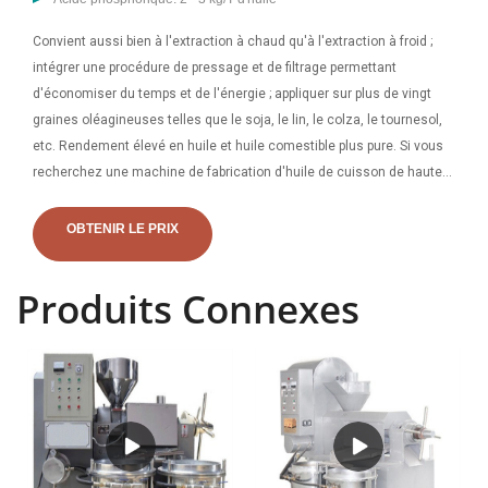
Convient aussi bien à l'extraction à chaud qu'à l'extraction à froid ;
intégrer une procédure de pressage et de filtrage permettant
d'économiser du temps et de l'énergie ; appliquer sur plus de vingt
graines oléagineuses telles que le soja, le lin, le colza, le tournesol,
etc. Rendement élevé en huile et huile comestible plus pure. Si vous
recherchez une machine de fabrication d'huile de cuisson de haute
qualité et rentable pour démarrer votre propre petite huile végétale
entreprise d'extraction, vous êtes au bon endroit ! ABC Machinery
OBTENIR LE PRIX
devrait être votre MEILLEUR et fiable fabricant de moulins à huile de
cuisson et fournisseur de presse à huile comestible
Produits Connexes