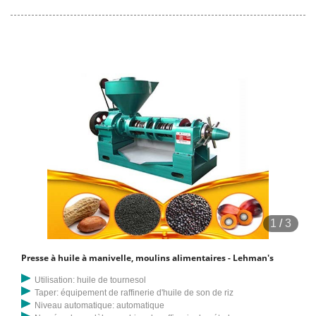
revendeur de machines à huile commerciales, fabricant, fournisseurs
et revendeurs automatiques de machines d'extraction d'huile de
tournesol en Inde. Pour obtenir plus d'informations sur la machine
d'extraction d'huile fabriquée en Inde, appelez-nous au 9312136511
Machine d'extraction d'huile.
1
/
3
Presse à huile à manivelle, moulins alimentaires - Lehman's
Utilisation: huile de tournesol
Taper: équipement de raffinerie d'huile de son de riz
Niveau automatique: automatique