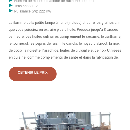
Numéro de modèle: machine de raffinerie de pétrole
Tension: 380 V
Puissance (W): 222 KW
La flamme de la petite lampe à huile (incluse) chauffe les graines afin
que vous puissiez en extraire plus d'huile. Pressez jusqu'à 8 tasses
par heure. Les huiles culinaires comprennent le sésame, le carthame,
le tournesol, les pépins de raisin, le canola, le noyau d'abricot, la noix
de coco, la noisette, l'arachide, huiles de citrouille et de noix Utilisées
en cuisine, comme compléments de santé et dans la fabrication de
savons et de produits de beauté entièrement naturels faits maison.
Usine de prétraitement et de pressage. Le prétraitement consiste à
OBTENIR LE PRIX
ajuster les graines oléagineuses dans le meilleur état possible avant
le pressage ou l'extraction par solvant. Comprend principalement le
nettoyage, le broyage, le ramollissement, l'écaillage, le gonflement, la
cuisson, le séchage, etc. Différentes graines oléagineuses
nécessitent un processus de prétraitement différent, puis utilisez une
presse à huile pour extraire l'huile.