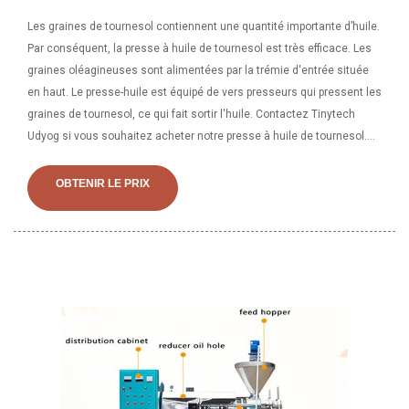
Les graines de tournesol contiennent une quantité importante d’huile.
Par conséquent, la presse à huile de tournesol est très efficace. Les
graines oléagineuses sont alimentées par la trémie d'entrée située
en haut. Le presse-huile est équipé de vers presseurs qui pressent les
graines de tournesol, ce qui fait sortir l'huile. Contactez Tinytech
Udyog si vous souhaitez acheter notre presse à huile de tournesol.
Extraction d'huile de tournesol. Les graines nettoyées sont placées
dans la bouilloire de la presse à huile à vis à l'aide d'un convoyeur à
OBTENIR LE PRIX
vis. Les graines de tournesol contiennent 38 à 40 % d'huile et une
double pression est nécessaire pour extraire l'huile du tournesol.