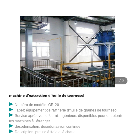
1
/
3
machine d'extraction d'huile de tournesol
Numéro de modèle: GR-20
Taper: équipement de raffinerie d'huile de graines de tournesol
Service après-vente fourni: ingénieurs disponibles pour entretenir
les machines à l'étranger
désodorisation: désodorisation continue
Description: presse à froid et à chaud