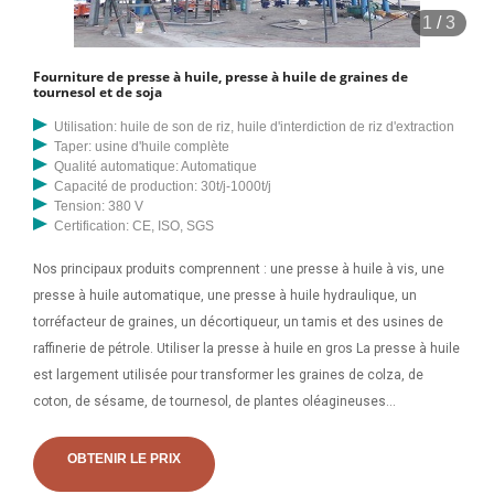
1
/
3
Fourniture de presse à huile, presse à huile de graines de
tournesol et de soja
Utilisation: huile de son de riz, huile d'interdiction de riz d'extraction
Taper: usine d'huile complète
Qualité automatique: Automatique
Capacité de production: 30t/j-1000t/j
Tension: 380 V
Certification: CE, ISO, SGS
Nos principaux produits comprennent : une presse à huile à vis, une
presse à huile automatique, une presse à huile hydraulique, un
torréfacteur de graines, un décortiqueur, un tamis et des usines de
raffinerie de pétrole. Utiliser la presse à huile en gros La presse à huile
est largement utilisée pour transformer les graines de colza, de
coton, de sésame, de tournesol, de plantes oléagineuses
granuleuses ainsi que le germe de maïs, etc. en huile comestible de
haute qualité. Flora Appliances est surtout connu pour sa machine
OBTENIR LE PRIX
d'extraction d'huile, Top Machine à huile de tournesol à Delhi,