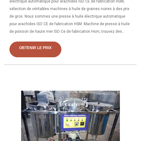
électrique automatique pour arachides ISO CE de fabrication HSM,
sélection de véritables machines à huile de graines noires à des prix
de gros. Nous sommes une presse à huile électrique automatique
pour arachides ISO CE de fabrication HSM. Machine de presse à huile
de poisson de haute mer ISO Ce de fabrication Hsm, trouvez des
détails complets sur la machine de presse à huile de poisson de
haute mer ISO Ce de fabrication Hsm, machine de presse à huile de
OBTENIR LE PRIX
poisson de haute mer, machine de traitement d'huile hydraulique de
viande de noix de coco desséchée, machine de presse à huile à vis
conçue par le fournisseur de presseurs d'huile ou Fabricant-Usine de
machines pour l'industrie lourde de la ville de Gongyi Huashengming