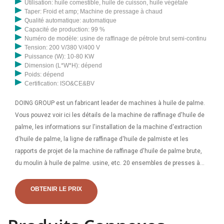
Utilisation: huile comestible, huile de cuisson, huile végétale
Taper: Froid et amp; Machine de pressage à chaud
Qualité automatique: automatique
Capacité de production: 99 %
Numéro de modèle: usine de raffinage de pétrole brut semi-continu
Tension: 200 V/380 V/400 V
Puissance (W): 10-80 KW
Dimension (L*W*H): dépend
Poids: dépend
Certification: ISO&CE&BV
DOING GROUP est un fabricant leader de machines à huile de palme.
Vous pouvez voir ici les détails de la machine de raffinage d'huile de
palme, les informations sur l'installation de la machine d'extraction
d'huile de palme, la ligne de raffinage d'huile de palmiste et les
rapports de projet de la machine de raffinage d'huile de palme brute,
du moulin à huile de palme. usine, etc. 20 ensembles de presses à
huile de palme à petite échelle ont été livrés à l'. Notre société
dispose d'un institut de recherche qui développe de nouveaux
OBTENIR LE PRIX
produits et nous avons notre propre base expérimentale. Nous nous
engageons à introduire de nouvelles technologies, à renouveler les
produits et à rester leader dans ce domaine, tels que la machine