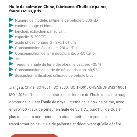
Huile de palme en Chine, fabricants d'huile de palme,
fournisseurs, prix
Numéro de modèle: raffinerie de pétrole 5-200T/D
couleur: rouge et blanc
fonction: extraction par solvant
capacité: 5-200T/D
acide phosphorique: 2~ 3kg/T d'huile
Consommation électrique: 28kwh/T d'huile
Consommation de terre décolorante: 5~50Kg/Toil
li>
Teneur en huile de terre décolorante usagée: <35 %
Consommation de perte de désodorisation: ≤0,5 %
description: utilisation: raffinage de pétrole brut
Jiangsu, Chine ISO 9001, ISO 9000, ISO 14001, OHSAS/OHSMS 18001,
ISO 14064. L'huile de palmiste est différente de l'huile de palme rouge
commune, qui est l'huile de noyau interne de la noix de palme, avec
environ 50 - Taux de teneur en huile de 55%. Aujourd'hui, de plus en
plus de clients commencent à étudier cette entreprise de
transformation de l'huile de palmiste et découvrent qu'elle génère
bien plus de bénéfices que vous ne pouvez l'imaginer. Voici pourquoi.