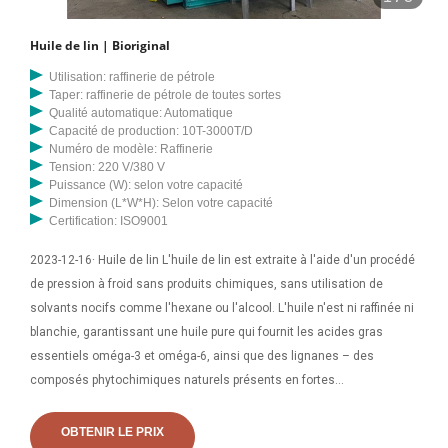
Huile de lin | Bioriginal
Utilisation: raffinerie de pétrole
Taper: raffinerie de pétrole de toutes sortes
Qualité automatique: Automatique
Capacité de production: 10T-3000T/D
Numéro de modèle: Raffinerie
Tension: 220 V/380 V
Puissance (W): selon votre capacité
Dimension (L*W*H): Selon votre capacité
Certification: ISO9001
2023-12-16· Huile de lin L'huile de lin est extraite à l'aide d'un procédé
de pression à froid sans produits chimiques, sans utilisation de
solvants nocifs comme l'hexane ou l'alcool. L'huile n'est ni raffinée ni
blanchie, garantissant une huile pure qui fournit les acides gras
essentiels oméga-3 et oméga-6, ainsi que des lignanes – des
composés phytochimiques naturels présents en fortes
concentrations dans les graines de lin. Huile de lin pressée à froid au
Burkina Faso . Le répertoire d'huile de lin pressée à froid du Burkina
OBTENIR LE PRIX