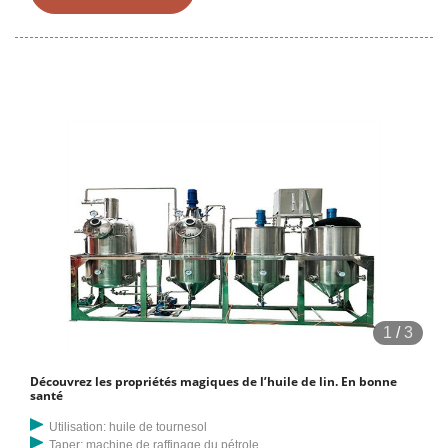
Faso fournit une liste de produits d'huile de lin pressée à froid
fabriqués au Burkina Faso fournis par des fabricants, des
commerçants et des entreprises fiables d'huile de lin pressée à froid
du Burkina Faso.
1
/
3
Découvrez les propriétés magiques de l’huile de lin. En bonne
santé
Utilisation: huile de tournesol
Taper: machine de raffinage du pétrole