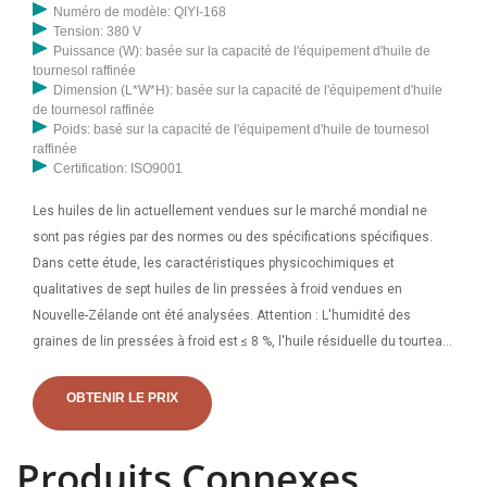
Numéro de modèle: QIYI-168
Tension: 380 V
Puissance (W): basée sur la capacité de l'équipement d'huile de
tournesol raffinée
Dimension (L*W*H): basée sur la capacité de l'équipement d'huile
de tournesol raffinée
Poids: basé sur la capacité de l'équipement d'huile de tournesol
raffinée
Certification: ISO9001
Les huiles de lin actuellement vendues sur le marché mondial ne
sont pas régies par des normes ou des spécifications spécifiques.
Dans cette étude, les caractéristiques physicochimiques et
qualitatives de sept huiles de lin pressées à froid vendues en
Nouvelle-Zélande ont été analysées. Attention : L'humidité des
graines de lin pressées à froid est ≤ 8 %, l'huile résiduelle du tourteau
pressé est ≤ 8,5 %. , et la température de sortie d'huile est de 42 ℃ ~
55 ℃. 6.1 Principales structures de la presse à huile de lin
OBTENIR LE PRIX
Produits Connexes