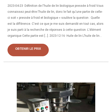
2023-04-23· Définition de l'huile de lin biologique pressée à froid Vous
connaissez peut-être l'huile de lin, donc le fait qu'une partie de celle-
ci soit « pressée à froid et biologique » soulève la question : Quelle
est la différence. C'est ce que je me suis demandé en tout cas, alors
je suis parti à la recherche de réponses à cette question. L'élément
organique Cette partie est […]. 2023-12-16· Huile de lin L’huile de lin
est extraite à l’aide d’un procédé de pression à froid sans produits
chimiques – sans utilisation de solvants nocifs comme l’hexane ou
OBTENIR LE PRIX
l’alcool. L'huile n'est ni raffinée ni blanchie, garantissant une huile
pure qui fournit les acides gras essentiels oméga-3 et oméga-6, ainsi
que les lignanes – des composés phytochimiques naturels présents
en fortes concentrations dans les graines de lin.