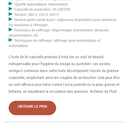
Qualité automatique: Automatique
Capacité de production: 20-100TPD
Tension: 380 V, 220 V, 420 V
Service après-vente fourni: ingénieurs disponibles pour entretenir
les machines à l'étranger
Processus de raffinage: dégommage, blanchiment, désacide,
désodorisation, etc
Techniques de raffinage: raffinage semi-automatique et
automatique
L'huile de lin naturelle pressée à froid est un outil de beauté
indispensable pour l'hygiène du visage au quotidien. Les acides
oméga-3 contenus dans cette huile décomposent l’excès de graisse
corporelle, empêchant ainsi les couples de se boucher. Cela peut être
un outil efficace pour lutter contre l'acné juvénile ou la peau grasse et
brillante, en équilibrant la circulation des graisses. Achetez de l'huile
de lin 100 % pure, pressée à froid, 32 oz (livraison gratuite) en ligne
sur Amazon.ae aux meilleurs prix. Livraison rapide et gratuite, retours
OBTENIR LE PRIX
gratuits, paiement à la livraison disponible sur les achats éligibles.