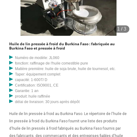
1
/
3
Huile de lin pressée à froid du Burkina Faso : fabriquée au
Burkina Faso et pressée à froid
Numéro de modèle: JL060
fonction: raffinage de l'huile comestible pure
Matière première: huile de soja brute, huile de tournesol, etc.
Taper: équipement complet
capacité: 1-600T/ D
Certification: ISO9001, CE
Garantie: 1 an
produit: huile raffinée
délai de livraison: 30 jours après dépôt
Huile de lin pressée à froid au Burkina Faso. Le répertoire de l'huile de
lin pressée à froid du Burkina Faso fournit une liste des produits
d'huile de lin pressés à froid fabriqués au Burkina Faso fournis par
des fabricants, des commerçants et des entreprises fiables d'huile