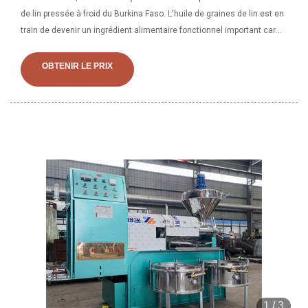
de lin pressée à froid du Burkina Faso. L'huile de graines de lin est en
train de devenir un ingrédient alimentaire fonctionnel important car
elle est riche en un -acide linolénique (ALA), en fait, la graine de lin
est la source végétale la plus riche en acides gras oméga-3. Fleurs
OBTENIR LE PRIX
de lin L'huile de lin contient 50 à 60 pour cent d'acides gras oméga-3
1
/
3