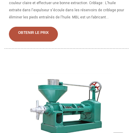
couleur claire et effectuer une bonne extraction. Criblage : L'huile
extraite dans l'expulseur s'écoule dans les réservoirs de criblage pour
éliminer les pieds entraînés de l'huile. MBL est un fabricant
d'expulseurs d'huile spécialisé dans l'expulseur d'huile de coprah ou
l'expulseur d'huile de noix de coco qui utilise une technologie de
OBTENIR LE PRIX
traitement par presse à vis raffinée et améliorée...