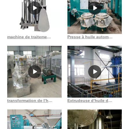
machine de traitement d’extraction d’huile de soja en France
Presse à huile automatique froide bon marché, grand prix au népal
transformation de l’huile comestible ricin graines de niger huile de soja en Côte d’Ivoire
Extrudeuse d’huile de noix de karité, presse à vis goyum 100 en Côte d’Ivoire