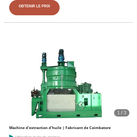
fournisseurs sont le Tchad, la Chine et le Tchad,
OBTENIR LE PRIX
1
/
3
Machine d'extraction d'huile | Fabricant de Coimbatore