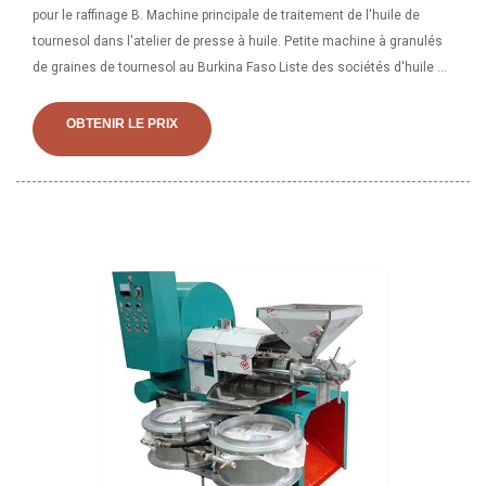
pour le raffinage B. Machine principale de traitement de l'huile de
tournesol dans l'atelier de presse à huile. Petite machine à granulés
de graines de tournesol au Burkina Faso Liste des sociétés d'huile de
tournesol en Finlande Burkina Faso petit fournisseur de machine à
briquettes pour, fournisseurs d'équipements de carbone noir et
OBTENIR LE PRIX
carbone noir, bétonnière à louer taguig, moteur diesel de Chine