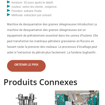
livraison: 30 jours après le dépôt
couleur: selon les clients ; exigence
Fonction: extraire l'huile
Méthode: extraction par solvant
Machine de desquamation des graines oléagineuses Introduction La
machine de desquamation des graines oléagineuses est un
équipement de prétraitement essentiel dans les usines d'huilerie. Elle
peut transformer les matériaux pétroliers granulaires en flocons en
faisant rouler la pression des rouleaux. Le processus d'écaillage peut
aider à l'extraction du pétrole plus facilement. La fonderie Sughanthi
fabrique divers types de moulins à huile comme la machine
marachekku, la machine d'extraction d'huile par pression à froid, la
OBTENIR LE PRIX
machine d'extraction d'huile rotative, les machines de moulin à huile
à vis. Sughanthi Foundry fabrique également des tailles variables, à
Produits Connexes
partir de 5 Hp, 7,5 Hp, 10