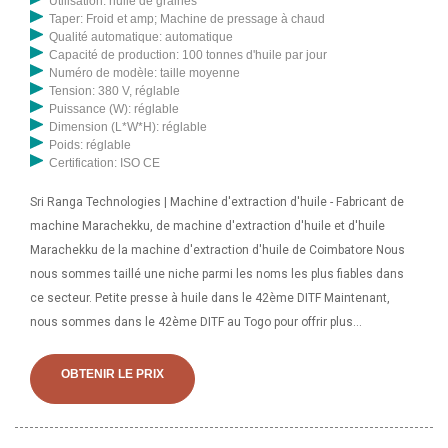
Utilisation: huile de graines
Taper: Froid et amp; Machine de pressage à chaud
Qualité automatique: automatique
Capacité de production: 100 tonnes d'huile par jour
Numéro de modèle: taille moyenne
Tension: 380 V, réglable
Puissance (W): réglable
Dimension (L*W*H): réglable
Poids: réglable
Certification: ISO CE
Sri Ranga Technologies | Machine d'extraction d'huile - Fabricant de
machine Marachekku, de machine d'extraction d'huile et d'huile
Marachekku de la machine d'extraction d'huile de Coimbatore Nous
nous sommes taillé une niche parmi les noms les plus fiables dans
ce secteur. Petite presse à huile dans le 42ème DITF Maintenant,
nous sommes dans le 42ème DITF au Togo pour offrir plus
d'opportunités aux investisseurs et hommes d'affaires locaux
d'acheter des machines de traitement d'huile végétale, y compris
OBTENIR LE PRIX
une presse à huile à vis et des équipements de raffinerie d'huile
comestible