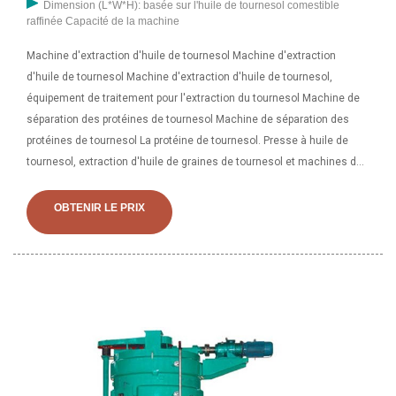
Dimension (L*W*H): basée sur l'huile de tournesol comestible
raffinée Capacité de la machine
Machine d'extraction d'huile de tournesol Machine d'extraction
d'huile de tournesol Machine d'extraction d'huile de tournesol,
équipement de traitement pour l'extraction du tournesol Machine de
séparation des protéines de tournesol Machine de séparation des
protéines de tournesol La protéine de tournesol. Presse à huile de
tournesol, extraction d'huile de graines de tournesol et machines de
raffinerie d'huile de tournesol Nous sommes une entreprise leader
dans les projets de transformation de l'huile de tournesol. Nous
OBTENIR LE PRIX
sommes en mesure de concevoir une usine d'huile de tournesol
complète et d'offrir une transformation d'huile de tournesol de
qualité.