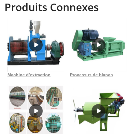
Produits Connexes
peut traiter une variété de graines et de noix oléagineuses pour
produire différentes huiles végétales, notamment de soja, de coprah,
d'arachide/ arachide, palmiste, graines de chanvre, colza,
camélia/te. Fabricants de machines de traitement de l'huile de
palmiste en Chine - Sélectionnez 2023 des produits de machines de
traitement de l'huile de palmiste de haute qualité au meilleur prix
auprès de fournisseurs chinois certifiés de machines, de fournitures
de machines, de grossistes et d'usines sur un projet 10 ~ 20 TPD : le
coût de démarrage d'un 10-20 tonnes par jour, l'usine d'extraction
d'huile de palme coûte environ 70 000 à 80 000 dollars. Au cours de
Machine d’extraction d’huile de palme zx85/noix de coco pressée à froid
Processus de blanchiment de l’huile de palme dans une raffinerie de pétrole au Costa Rica
la décennie précédente, le gouvernement a activement encouragé la
transformation de l'huile de palme au Brésil dans la région forestière
des musaraignes. et la récupération des palmistes. Notre processus
de moulin à huile de palme est peu coûteux et économe en énergie.
L'huile de palme est extraite de