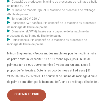
Capacité de production: Machine de processus de raffinage d'huile
de palme 60TPD
Numéro de modèle: QIYI-959 Machine de processus de raffinage
d'huile de palme
Tension: 380 V, 220 V
Puissance (W): basée sur la capacité de la machine du processus
de raffinage de l'huile de palme
Dimension (L*W*H): basée sur la capacité de la machine du
processus de raffinage de l'huile de palme
Poids: basé sur la capacité de la machine du processus de
raffinage de l'huile de palme
Mitsun Engineering - Proposant des machines pour le moulin à huile
de palme Mitsun, capacité : 60 à 100 tonnes/jour, pour l'huile de
palmiste à Rs 1 000 000/ensemble à Vadodara, Gujarat. Lisez à
propos de l'entreprise. Obtenir les coordonnées et l'adresse | ID :
21053068362 27/1/2023 · Le coût final de l'usine de raffinage d'huile
de palme sera offert par le fabricant de l'usine de raffinage d'huile de
palme, vous pouvez contacter Henan Doing Company pour un devis
détaillé de l'usine de raffinage d'huile de palme. Vous êtes invités à
OBTENIR LE PRIX
nous contacter et à nous faire part de vos besoins. La presse à huile
à vis, équipement de raffinerie de pétrole que nous avons développé,