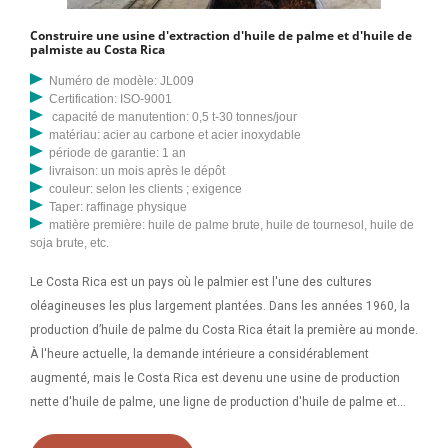
palme. Henan Glory Company peut fournir différents types de
Construire une usine d'extraction d'huile de palme et d'huile de
machines pour répondre aux besoins de production de différents
palmiste au Costa Rica
clients. Si vous souhaitez acheter un système de décorticage et de
Numéro de modèle: JL009
séparation des palmistes, mais que votre
Certification: ISO-9001
capacité de manutention: 0,5 t-30 tonnes/jour
matériau: acier au carbone et acier inoxydable
période de garantie: 1 an
livraison: un mois après le dépôt
couleur: selon les clients ; exigence
Taper: raffinage physique
matière première: huile de palme brute, huile de tournesol, huile de
soja brute, etc.
Le Costa Rica est un pays où le palmier est l'une des cultures
oléagineuses les plus largement plantées. Dans les années 1960, la
production d’huile de palme du Costa Rica était la première au monde.
À l'heure actuelle, la demande intérieure a considérablement
augmenté, mais le Costa Rica est devenu une usine de production
nette d'huile de palme, une ligne de production d'huile de palme et
une usine de production d'huile de palme. Ligne de production d'huile