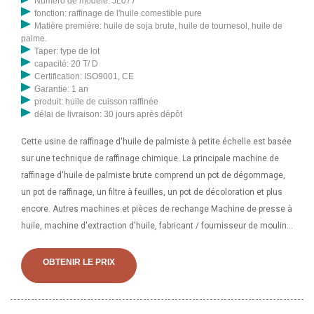
Numéro de modèle: JL077
800-2 300 $. 【Remarque : machine d'extraction d'huile de palme de
fonction: raffinage de l'huile comestible pure
300 à 500 kg/h 】. Presse à huile de palme 300-500 kg/h. 1tph
Matière première: huile de soja brute, huile de tournesol, huile de
palme.
Taper: type de lot
capacité: 20 T/ D
Certification: ISO9001, CE
Garantie: 1 an
produit: huile de cuisson raffinée
délai de livraison: 30 jours après dépôt
Cette usine de raffinage d'huile de palmiste à petite échelle est basée
sur une technique de raffinage chimique. La principale machine de
raffinage d'huile de palmiste brute comprend un pot de dégommage,
un pot de raffinage, un filtre à feuilles, un pot de décoloration et plus
encore. Autres machines et pièces de rechange Machine de presse à
huile, machine d'extraction d'huile, fabricant / fournisseur de moulin
à huile en Chine, offrant une machine de presse d'extraction de
moulin à huile de palmiste 0.5t-5t/H, Zx-10/Zx-130 avocat soja
OBTENIR LE PRIX
tournesol maïs moutarde cacahuète Palmiste Noix de Coco Olive Les
dernières nouvelles de l'industrie de la production d'huile de palme, la
situation du marché de la transformation de l'huile de palme au Costa