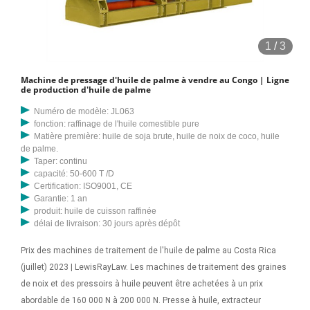
l’huile des graines et des noix, plus particulièrement de la noix de
palme omniprésente. Cette machine peut être obtenue auprès de
fabricants locaux au Costa Rica à une fourchette de prix comprise
1
/
3
entre 500 000 et ₦. Nous proposons une presse combinée d'une
capacité de 17 tonnes par jour avec friteuse dans une ligne complète
Machine de pressage d'huile de palme à vendre au Congo | Ligne
pour 17 999 $. La ligne peut également être utilisée pour tous les
de production d'huile de palme
types de graines oléagineuses, par exemple l'huile de soja, l'huile
Numéro de modèle: JL063
d'arachide, l'huile de palme, l'huile de palmiste, l'huile de maïs, etc.
fonction: raffinage de l'huile comestible pure
toutes les graines oléagineuses
Matière première: huile de soja brute, huile de noix de coco, huile
de palme.
Taper: continu
capacité: 50-600 T /D
Certification: ISO9001, CE
Garantie: 1 an
produit: huile de cuisson raffinée
délai de livraison: 30 jours après dépôt
Prix des machines de traitement de l'huile de palme au Costa Rica
(juillet) 2023 | LewisRayLaw. Les machines de traitement des graines
de noix et des pressoirs à huile peuvent être achetées à un prix
abordable de 160 000 N à 200 000 N. Presse à huile, extracteur