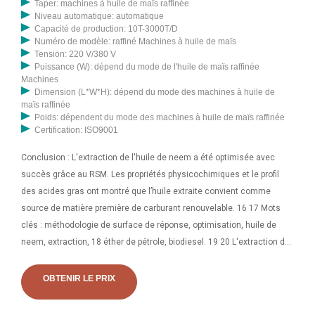
Taper: machines à huile de maïs raffinée
pendant le processus en aval. Labor-Technik, Düsseldorf, Allemagne).
Niveau automatique: automatique
Le rendement en huile et la teneur en huile résiduelle ont été
Capacité de production: 10T-3000T/D
exprimés en pourcentage (g d'huile/100 g de graines ou de
Numéro de modèle: raffiné Machines à huile de maïs
Tension: 220 V/380 V
tourteaux). Analyse statistique des expériences d'extraction de
Puissance (W): dépend du mode de l'huile de maïs raffinée
données sur l'huile de graines de C. lanatus ont été répétées deux
Machines
fois. Les valeurs moyennes ± écarts types ont été rapportées pour
Dimension (L*W*H): dépend du mode des machines à huile de
maïs raffinée
toutes les réponses observées.
Poids: dépendent du mode des machines à huile de maïs raffinée
Certification: ISO9001
Conclusion : L'extraction de l'huile de neem a été optimisée avec
succès grâce au RSM. Les propriétés physicochimiques et le profil
des acides gras ont montré que l’huile extraite convient comme
source de matière première de carburant renouvelable. 16 17 Mots
clés : méthodologie de surface de réponse, optimisation, huile de
neem, extraction, 18 éther de pétrole, biodiesel. 19 20 L'extraction de
l'huile est l'une des étapes les plus critiques de la transformation de
l'huile de graines car elle détermine la qualité et la quantité d'huile
OBTENIR LE PRIX
extraite. L'optimisation des conditions d'extraction pour chaque
méthode d'extraction améliore le rendement et la qualité, tandis