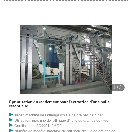
qu'un processus d'optimisation soigneusement choisi a également
le potentiel d'économiser du temps et des besoins en chaleur lors de
la conception et de l'optimisation de Box-Behnken. Le RSM basé sur la
conception Box-Behnken (BBD ; Design-Expert, version 8.0.6, Stat-
Ease Inc., Minneapolis, MN, USA) avec trois niveaux codés a été
utilisé pour déterminer les conditions optimales d'extraction d'huile
essentielle de l'échographie. puissance (X 1), durée des ultrasons (X
2) et rapport solvant/solide (X 3). Le niveau. La présente enquête
rapporte la technique d'extraction par solvant assistée par soxhlet
pour extraire l'huile des graines de l'arbre à pluie. L'optimisation des
facteurs affectant le processus d'extraction a été réalisée par la
technique de la méthodologie de surface de réponse (RSM), et une
1
/
3
conception Box-Behnken (BBD) composée de trois variables de
processus a été développée pour optimiser le rendement en pétrole.
Optimisation du rendement pour l'extraction d'une huile
de crevettes. En outre, l’optimisation de l’extraction des caroténoïdes
essentielle
à l’aide d’huile de son de riz a également été étudiée. La condition
Taper: machine de raffinage d'huile de graines de niger
optimisée pour le rendement en caroténoïdes des crevettes
Utilisation: machine de raffinage d'huile de graines de niger
féeriques séchées était un rapport échantillon/niveau d'huile de 0,08
Certification: ISO9001, BV,CE
Numéro de modèle: machine de raffinage d'huile de graines de