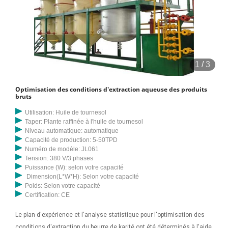
gmelina ont été étudiées. L'effet de diverses variables de procédé
telles que la température, la durée, le volume de solvant, la taille des
particules et leur interaction sur le rendement en huile a été étudié.
temps d'extraction (C : 40–120 min)) sur le rendement d'extraction de
l'huile de bois de santal. L'analyse de corrélation du modèle de
1
/
3
régression mathématique a indiqué qu'un modèle polynomial
quadratique pourrait être utilisé pour optimiser l'extraction par micro-
Optimisation des conditions d'extraction aqueuse des produits
ondes de l'huile de bois de santal. développer un modèle
bruts
économétrique multipériode à temps discret pour l'analyse des
Utilisation: Huile de tournesol
décisions d'exploration et d'extraction d'une entreprise fixant les prix
Taper: Plante raffinée à l'huile de tournesol
et opérant dans des conditions d'incertitude. Plus tard, nous utilisons
Niveau automatique: automatique
Capacité de production: 5-50TPD
ce modèle comme base d’une analyse économétrique des
Numéro de modèle: JL061
approvisionnements en pétrole et des activités d’exploration sur
Tension: 380 V/3 phases
l’UKCS. 2.1 Le cadre d'optimisation
Puissance (W): selon votre capacité
Dimension(L*W*H): Selon votre capacité
Poids: Selon votre capacité
Certification: CE
Le plan d'expérience et l'analyse statistique pour l'optimisation des
conditions d'extraction du beurre de karité ont été déterminés à l'aide