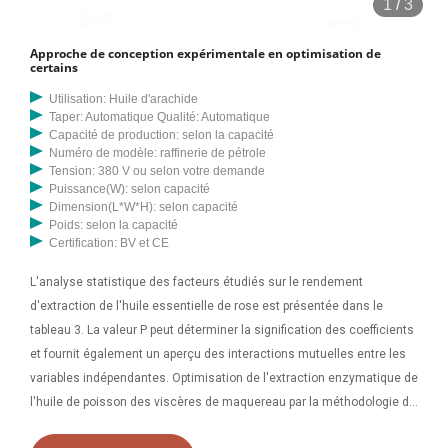
1
/
3
l'aide de la méthode par solvant a été étudiée. La technique
factorielle 2k a été utilisée pour optimiser les variables du processus
Approche de conception expérimentale en optimisation de
d'extraction, notamment la taille des particules, la température
certains
d'extraction, le temps d'extraction et le rapport solvant/solide. (0,98 à
Utilisation: Huile d'arachide
1,04) et pH (6,28 à 6,94). L'huile extraite de la noix de coco a été
Taper: Automatique Qualité: Automatique
optimisée avec succès grâce au RSM. Les modèles de régression
Capacité de production: selon la capacité
Numéro de modèle: raffinerie de pétrole
obtenus ont fourni une base pour sélectionner les variables de
Tension: 380 V ou selon votre demande
processus optimales pour la récupération du pétrole par extraction par
Puissance(W): selon capacité
solvant. Mots clés : cocotier, extraction, méthodologie de surface de
Dimension(L*W*H): selon capacité
Poids: selon la capacité
réponse, rendement en huile, optimisation.
Certification: BV et CE
L'analyse statistique des facteurs étudiés sur le rendement
d'extraction de l'huile essentielle de rose est présentée dans le
tableau 3. La valeur P peut déterminer la signification des coefficients
et fournit également un aperçu des interactions mutuelles entre les
variables indépendantes. Optimisation de l'extraction enzymatique de
l'huile de poisson des viscères de maquereau par la méthodologie de
surface de réponse Résumé L'utilisation de protéase neutre pour