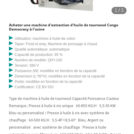
électrique à 8 têtes avec torréfacteur, nom/numéro du modèle :... ₹ 1,7
1
/
3
Lakh Obtenir un devis MOTEUR, PULLY Semi Automatique Machine
d'extraction d'huile de moutarde, 50 kg à 3 000 kg ABC Machinery est
Acheter une machine d'extraction d'huile de tournesol Congo
un fabricant et fournisseur professionnel de machines de traitement
Democracy à l'usine
du pétrole qui jouit d'une grande réputation dans le monde. La presse
Utilisation: machines à huile de coton
à huile à vis, équipement de raffinerie de pétrole que nous avons
Taper: Froid et amp; Machine de pressage à chaud
développé, peut traiter une variété de graines et de noix oléagineuses
Qualité automatique: automatique
Capacité de production: 95 %
pour produire différentes huiles végétales, notamment le soja, le
Numéro de modèle: QIYI-100
coprah, l'arachide/arachide, le palmiste, les graines de chanvre, le
Tension: 380 V
colza, les graines de camélia/thé. , graine de moutarde
Puissance (W): modifiée en fonction de la capacité
Dimension (L*W*H): modifiée en fonction de la capacité
Poids: modifiée en fonction de la capacité
Certification: CE BV ISO
Type de machine à huile de tournesol Capacité Puissance Couleur
Remarque ; Presse à huile à vis unique : 60-850 KG/H : 5,5-30 KW :
Bleu ou personnalisé / Presse à huile à vis avec système de
chauffage : 60-500 KG/H : 5,5-4P-18,5-6P : Bleu, Argent ou
personnalisé : avec système de chauffage : Presse à huile