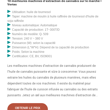
10 meilleures machines d'extraction de cannabis sur le marché •
de pressage d’huile de tournesol 10TPD au Congo. La ligne de
Vertes
pressage d'huile de tournesol 10TPD a été construite au Congo.
Utilisation: huile de tournesol
Taper: machine de moulin à huile raffinée de tournesol d'huile de
soja raffinée
Niveau automatique: Automatique
Capacité de production: 1T~300T/D
Numéro de modèle: Q- 509
Tension: 240 V ~ 380 V
Puissance (W): selon la capacité
Dimension (L*W*H): Dépend de la capacité de production
Poids: Selon la machine
Certification: CE, BV, ISO9001
Les meilleures machines d'extraction de cannabis produisent de
l'huile de cannabis puissante et sûre à consommer. Vous pouvez
extraire les huiles du cannabis de plusieurs manières, mais elles
dépendent toutes de vos machines. Il existe du matériel pour
fabriquer de l’huile de cuisson infusée au cannabis ou des extraits
puissants. Jetez un œil aux meilleures machines d’extraction de
cannabis du marché avant de faire votre achat. 10. Produit
recommandé par ce fournisseur. 300kg/H vente chaude en 2023
OBTENIR LE PRIX