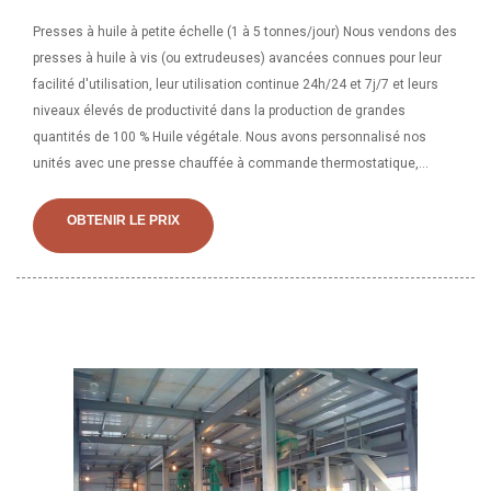
Presses à huile à petite échelle (1 à 5 tonnes/jour) Nous vendons des
presses à huile à vis (ou extrudeuses) avancées connues pour leur
facilité d'utilisation, leur utilisation continue 24h/24 et 7j/7 et leurs
niveaux élevés de productivité dans la production de grandes
quantités de 100 % Huile végétale. Nous avons personnalisé nos
unités avec une presse chauffée à commande thermostatique,
donnant la possibilité de composer exactement 0-5. Machine ghani à
l'huile, machine Tel ghani, machine Power ghani, machine ghani en
OBTENIR LE PRIX
bois disponible avec système d'engrenage à graisse ou à huile.
Utiliser pour l'huile de sésame, l'huile d'arachide (arachide), l'huile
d'amande, l'huile de moutarde, l'huile de noix de coco, l'huile d'Alsi.
922 88 91 208. Voir les détails complets. Oui je suis intéressé! Le
coût d’une usine de production d’huile d’arachide de 5 t/j conçue avec
des élévateurs manuels peut coûter au moins 5 500 $ ou plus. Dans
la plupart des cas, différents choix d’équipements, différents
processus de production de pétrole et d’autres facteurs peuvent
déterminer le prix final. Si vous souhaitez en savoir plus sur la
configuration de l'usine de transformation d'huile comestible, y