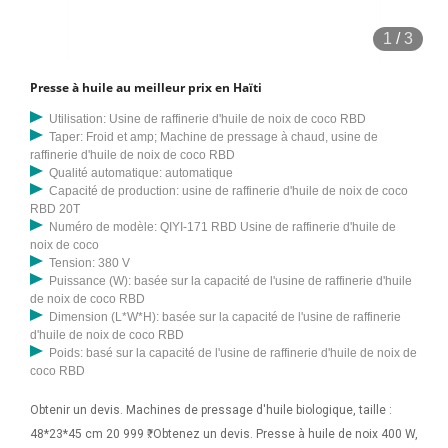
Expérience passée et amp; sa pertinence pour le projet • Avoir une
1
/
3
expérience vide de 13 ans de travail et de gestion d'un moulin à huile
dans le Maharashtra et à l'étranger (Allemagne) 4. Interrelation des
Presse à huile au meilleur prix en Haïti
promoteurs : 1. Machine de remplissage d'huile d'olive Huile HSP-8
Prix d'usine Nouvelle conception d'huile d'olive comestible
Utilisation: Usine de raffinerie d'huile de noix de coco RBD
Taper: Froid et amp; Machine de pressage à chaud, usine de
automatique Machine de remplissage pour bouteilles en verre
raffinerie d'huile de noix de coco RBD
Jusqu'à 5 ans de garantie Haute précision 10 000 $ US - 14 000 $ /
Qualité automatique: automatique
ensemble
Capacité de production: usine de raffinerie d'huile de noix de coco
RBD 20T
Numéro de modèle: QIYI-171 RBD Usine de raffinerie d'huile de
noix de coco
Tension: 380 V
Puissance (W): basée sur la capacité de l'usine de raffinerie d'huile
de noix de coco RBD
Dimension (L*W*H): basée sur la capacité de l'usine de raffinerie
d'huile de noix de coco RBD
Poids: basé sur la capacité de l'usine de raffinerie d'huile de noix de
coco RBD
Obtenir un devis. Machines de pressage d'huile biologique, taille :
48*23*45 cm 20 999 ₹. Obtenez un devis. Presse à huile de noix 400 W,