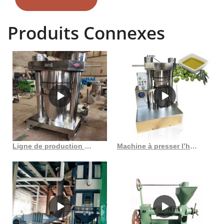
Presse à huile pour tournesol, arachide, soja Yzyx130. Prix FOB de
Référence: 3 500,-3 800 $US / Pièce. Min. Commande : 1 pièce.
Produits Connexes
Service après-vente : Assistance en ligne. L’huile d’arachide se
classe en tête des huiles comestibles exportées par Haïti. C’est une
huile de première qualité et son coût est également élevé. La plupart
des autres huiles comestibles ont un prix inférieur à celui de l’huile
d’arachide. L'huile d'arachide est disponible sur le marché sous
forme raffinée et filtrée. Bien que les huiles filtrées soient de qualité
nutritionnelle supérieure.. Presse à huile manuelle. Plus de 10 types
de graines telles que l'arachide, le colza, le sésame, le coprah, les
graines de coton, les noisettes, les graines de lin, les graines de
palmier à huile, les graines de citrouille, les graines de tournesol,
Ligne de production d’huile de soja à prix usine au Sénégal
Machine à presser l’huile de soja, tournesol, arachide, noix de karité
peuvent être livrées dans n'importe quel pays. Prix : 120 $ (frais de
transport non inclus) Le site Web le plus complet du Sénégal. Un
journalisme crédible, intrépide et indépendant