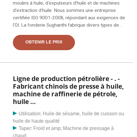
moulins à huile, d'expulseurs d'huile et de machines
d'extraction d'huile. Nous sommes une entreprise
certifiée ISO 9001-2008, répondant aux exigences de
l'OI. La fonderie Sughanthi fabrique divers types de
moulins à huile comme la machine marachekku, la
machine d'extraction d'huile par pression à froid, la
OBTENIR LE PRIX
machine d'extraction d'huile rotative, les machines de
moulin à huile à vis. Sughanthi Foundry fabrique
également des tailles variables, à partir de 5 Hp,
7,5 Hp, 10
Ligne de production pétrolière - . -
Fabricant chinois de presse à huile,
machine de raffinerie de pétrole,
huile ...
Utilisation: Huile de sésame, huile de cuisson ou
huile de haute qualité
Taper: Froid et amp; Machine de pressage à
chaud