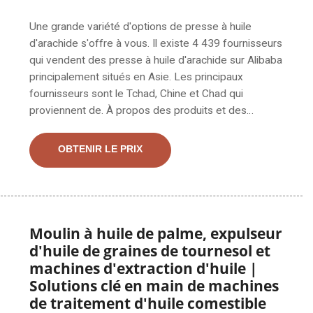
Une grande variété d'options de presse à huile
d'arachide s'offre à vous. Il existe 4 439 fournisseurs
qui vendent des presse à huile d'arachide sur Alibaba
principalement situés en Asie. Les principaux
fournisseurs sont le Tchad, Chine et Chad qui
proviennent de. À propos des produits et des
fournisseurs : environ 66 % d'entre eux sont des
presseurs d'huile, 4 % sont des machines de
OBTENIR LE PRIX
remplissage. Une large gamme d'options de machine à
huile d'arachide s'offre à vous comme des 1 an, des 2
ans et des 5
Moulin à huile de palme, expulseur
d'huile de graines de tournesol et
machines d'extraction d'huile |
Solutions clé en main de machines
de traitement d'huile comestible