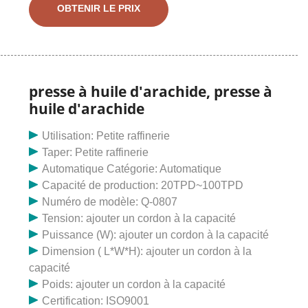
d'équipement d'huile de palme en Chine, offrant une
OBTENIR LE PRIX
machine à huile de son de riz / une usine de ligne de
production d'huile de son de riz clé en main complète /
une usine d'extraction / de fabrication d'huile de son
de riz, une extraction complète d'huile de tournesol clé
en main
presse à huile d'arachide, presse à
huile d'arachide
Utilisation: Petite raffinerie
Taper: Petite raffinerie
Automatique Catégorie: Automatique
Capacité de production: 20TPD~100TPD
Numéro de modèle: Q-0807
Tension: ajouter un cordon à la capacité
Puissance (W): ajouter un cordon à la capacité
Dimension ( L*W*H): ajouter un cordon à la
capacité
Poids: ajouter un cordon à la capacité
Certification: ISO9001