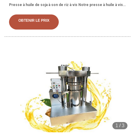
Presse à huile de soja à son de riz à vis Notre presse à huile à vis
est multifonctionnelle et peut être appliquée à de nombreux types
de cultures oléagineuses courantes telles que le ricin, la noix de
OBTENIR LE PRIX
coco, l'amande, les graines de chanvre, le canola, la noix, le coprah,
les palmistes, le colza,
1
/
3