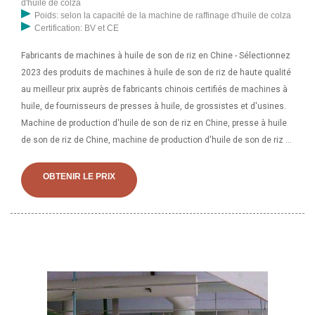
d'huile de colza
Poids: selon la capacité de la machine de raffinage d'huile de colza
Certification: BV et CE
Fabricants de machines à huile de son de riz en Chine - Sélectionnez
2023 des produits de machines à huile de son de riz de haute qualité
au meilleur prix auprès de fabricants chinois certifiés de machines à
huile, de fournisseurs de presses à huile, de grossistes et d'usines.
Machine de production d'huile de son de riz en Chine, presse à huile
de son de riz de Chine, machine de production d'huile de son de riz à
partir de la machine de production d'huile de son de riz - Luohe
Zhongzhiyuan Grain and Oil Machinery Co., Ltd.
OBTENIR LE PRIX