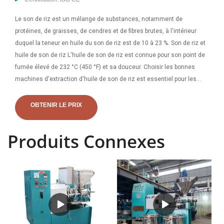
Le son de riz est un mélange de substances, notamment de
protéines, de graisses, de cendres et de fibres brutes, à l'intérieur
duquel la teneur en huile du son de riz est de 10 à 23 %. Son de riz et
huile de son de riz L'huile de son de riz est connue pour son point de
fumée élevé de 232 °C (450 °F) et sa douceur. Choisir les bonnes
machines d'extraction d'huile de son de riz est essentiel pour les
activités de production d'huile de son de riz. ABC Machinery est l'un
des principaux fabricants de machines de traitement de l'huile et
OBTENIR LE PRIX
propose des services à guichet unique pour aider les clients à créer
leur propre huile de son de riz.
Produits Connexes