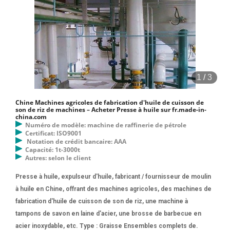
1
/
3
Chine Machines agricoles de fabrication d'huile de cuisson de
son de riz de machines – Acheter Presse à huile sur fr.made-in-
china.com
Numéro de modèle: machine de raffinerie de pétrole
Certificat: ISO9001
Notation de crédit bancaire: AAA
Capacité: 1t-3000t
Autres: selon le client
Presse à huile, expulseur d'huile, fabricant / fournisseur de moulin
à huile en Chine, offrant des machines agricoles, des machines de
fabrication d'huile de cuisson de son de riz, une machine à
tampons de savon en laine d'acier, une brosse de barbecue en
acier inoxydable, etc. Type : Graisse Ensembles complets de.