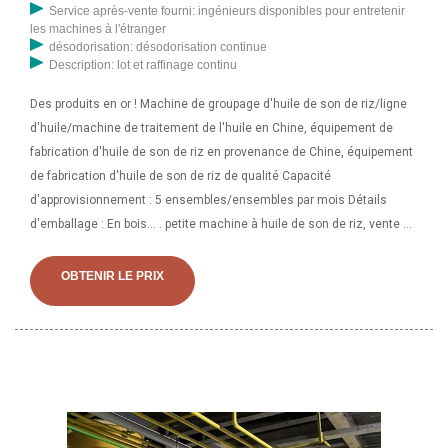
Service après-vente fourni: ingénieurs disponibles pour entretenir
les machines à l'étranger
désodorisation: désodorisation continue
Description: lot et raffinage continu
Des produits en or ! Machine de groupage d'huile de son de riz/ligne
d'huile/machine de traitement de l'huile en Chine, équipement de
fabrication d'huile de son de riz en provenance de Chine, équipement
de fabrication d'huile de son de riz de qualité Capacité
d'approvisionnement : 5 ensembles/ensembles par mois Détails
d'emballage : En bois... . petite machine à huile de son de riz, vente en
gros de divers produits de petite machine à huile de son de riz de
haute qualité provenant de fournisseurs mondiaux de
OBTENIR LE PRIX
tripolyphosphate de sodium et petite usine de machine à huile de son
de riz, importateur, exportateur chez Okchem.