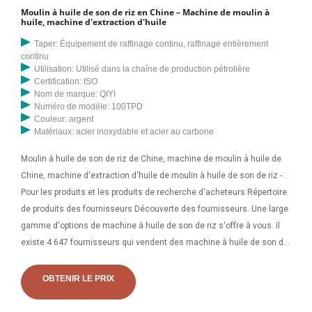
Moulin à huile de son de riz en Chine – Machine de moulin à
huile, machine d'extraction d'huile
Taper: Équipement de raffinage continu, raffinage entièrement
continu
Utilisation: Utilisé dans la chaîne de production pétrolière
Certification: ISO
Nom de marque: QIYI
Numéro de modèle: 100TPD
Couleur: argent
Matériaux: acier inoxydable et acier au carbone
Moulin à huile de son de riz de Chine, machine de moulin à huile de
Chine, machine d'extraction d'huile de moulin à huile de son de riz - .
Pour les produits et les produits de recherche d'acheteurs Répertoire
de produits des fournisseurs Découverte des fournisseurs. Une large
gamme d'options de machine à huile de son de riz s'offre à vous. Il
existe 4 647 fournisseurs qui vendent des machine à huile de son de
riz sur Alibaba, principalement situés en Asie. Les principaux
fournisseurs sont le Inde, la Chine et l'Indonésie qui proviennent de
OBTENIR LE PRIX