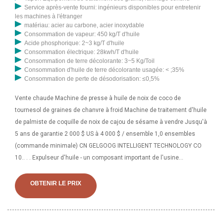
Service après-vente fourni: ingénieurs disponibles pour entretenir
les machines à l'étranger
matériau: acier au carbone, acier inoxydable
Consommation de vapeur: 450 kg/T d'huile
Acide phosphorique: 2~3 kg/T d'huile
Consommation électrique: 28kwh/T d'huile
Consommation de terre décolorante: 3~5 Kg/Toil
Consommation d'huile de terre décolorante usagée: < ;35%
Consommation de perte de désodorisation: ≤0,5%
Vente chaude Machine de presse à huile de noix de coco de
tournesol de graines de chanvre à froid Machine de traitement d'huile
de palmiste de coquille de noix de cajou de sésame à vendre Jusqu'à
5 ans de garantie 2 000 $ US à 4 000 $ / ensemble 1,0 ensembles
(commande minimale) CN GELGOOG INTELLIGENT TECHNOLOGY CO
10.. . . Expulseur d'huile - un composant important de l'usine
d'extraction d'huile L'expulseur d'huile, également connu sous le nom
de presse à huile à vis, constitue le rythme cardiaque et la machine
OBTENIR LE PRIX
d'extraction de graines oléagineuses la plus importante de toute
l'usine d'extraction d'huile végétale. Expulsion de l'huile de Goyum