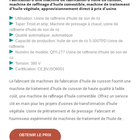
machine de raffinage d'huile comestible, machine de traitement
d'huile végétale, approvisionnement direct à prix d'usine
Utilisation: Usine de raffinerie d'huile de son de riz
Taper: Froid et amp; Machine de pressage à chaud, usine de
raffinerie d'huile de son de riz
Qualité automatique: automatique
Capacité de production: huile de son de riz 5-300TPD Usine de
raffinerie
Numéro de modèle: QIYI-277 Usine de raffinerie d'huile de son de
riz
Tension: 380 V
Certification: CE,BV,ISO9001
Le fabricant de machines de fabrication d'huile de cuisson fournit une
machine de traitement d'huile de cuisson de haute qualité à faible
coût, une machine de raffinage d'huile comestible. Offrez un service
clé en main pour les projets d’usines de transformation d’huile
végétale. Usine de prétraitement et de pressage. Fabricant et
fournisseur expérimenté de machines de traitement de l’huile de
palme. DOING Machinery s'engage à proposer des plans
personnalisés et des solutions clé en main de machine de traitement
OBTENIR LE PRIX