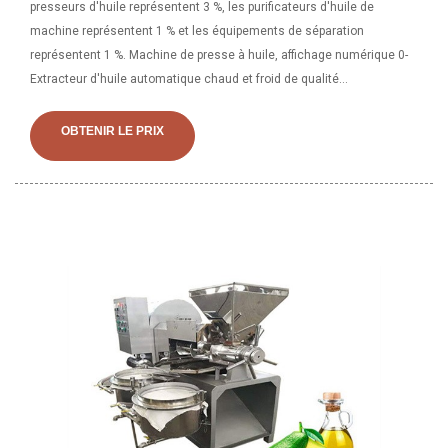
presseurs d'huile représentent 3 %, les purificateurs d'huile de
machine représentent 1 % et les équipements de séparation
représentent 1 %. Machine de presse à huile, affichage numérique 0-
Extracteur d'huile automatique chaud et froid de qualité
commerciale, contrôle de la température à 300 Celsius, pour avocat,
noix de coco, lin, arachide, ricin, chanvre, graines de périlla, canola,
OBTENIR LE PRIX
sésame 4,6 sur 5 étoiles 12 262,69 $ 262,69 $ Obtenez-le dès le jeu,