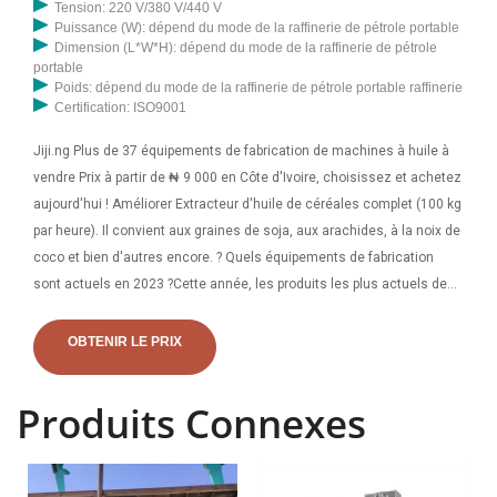
Tension: 220 V/380 V/440 V
Puissance (W): dépend du mode de la raffinerie de pétrole portable
Dimension (L*W*H): dépend du mode de la raffinerie de pétrole
portable
Poids: dépend du mode de la raffinerie de pétrole portable raffinerie
Certification: ISO9001
Jiji.ng Plus de 37 équipements de fabrication de machines à huile à
vendre Prix à partir de ₦ 9 000 en Côte d'Ivoire, choisissez et achetez
aujourd'hui ! Améliorer Extracteur d'huile de céréales complet (100 kg
par heure). Il convient aux graines de soja, aux arachides, à la noix de
coco et bien d'autres encore. ? Quels équipements de fabrication
sont actuels en 2023 ?Cette année, les produits les plus actuels de
Jiji - Machine de pompage de pétrole et de gaz Machine de filtre à
huile Machine automatique de moulin à huile de palme de capacité
OBTENIR LE PRIX
moyenne...
Produits Connexes