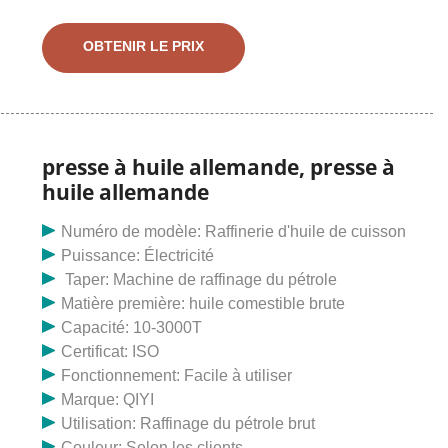
séchage, etc. Différentes graines oléagineuses
nécessitent un processus de prétraitement différent,
OBTENIR LE PRIX
puis utilisez une presse à huile pour extraire l'huile.
Presse à huile végétale, usine de moulin à huile de
palme, huile de palmiste Usine d'extraction, usine de
prétraitement et de pressage d'huile végétale, usine
de raffinerie d'huile de cuisson, décortiqueuse de
presse à huile allemande, presse à
graines de tournesol/graines de chanvre, extrudeuse
huile allemande
d'aliments/aliments, machine de filtre à huile, ligne de
remplissage d'huile, machine de fabrication de briques
Numéro de modèle: Raffinerie d'huile de cuisson
Puissance: Électricité
Taper: Machine de raffinage du pétrole
Matière première: huile comestible brute
Capacité: 10-3000T
Certificat: ISO
Fonctionnement: Facile à utiliser
Marque: QIYI
Utilisation: Raffinage du pétrole brut
Couleur: Selon les clients