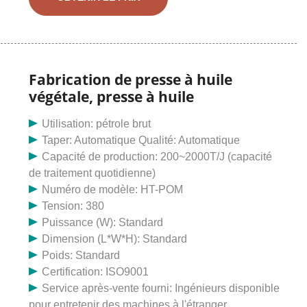
grande taille. Utilisez l'huile de tournesol de la
presse à huile. 1. La presse à huile à vis est une
machine de fabrication d'huile à vis utilisée pour
extraire l'huile des graines et des noyaux à des fins
comestibles ou de biocarburant. 2.Nos presses à
Fabrication de presse à huile
huile peuvent traiter un grand nombre de graines
végétale, presse à huile
de plantes telles que les arachides, le soja, les
graines de tournesol, les graines de sésame, les
Utilisation: pétrole brut
graines de coton, les graines de colza, le germe de
Taper: Automatique Qualité: Automatique
maïs, la noix de coco, le palmiste,
Capacité de production: 200~2000T/J (capacité
de traitement quotidienne)
Numéro de modèle: HT-POM
Tension: 380
Puissance (W): Standard
Dimension (L*W*H): Standard
Poids: Standard
Certification: ISO9001
Service après-vente fourni: Ingénieurs disponible
pour entretenir des machines à l'étranger