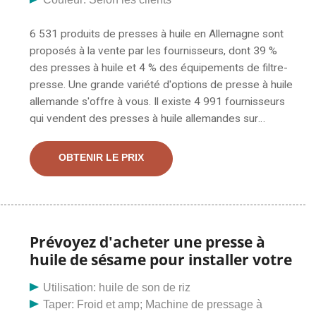
6 531 produits de presses à huile en Allemagne sont
proposés à la vente par les fournisseurs, dont 39 %
des presses à huile et 4 % des équipements de filtre-
presse. Une grande variété d'options de presse à huile
allemande s'offre à vous. Il existe 4 991 fournisseurs
qui vendent des presses à huile allemandes sur
Alibaba, principalement situés en Asie. Presse à huile,
expulseur d'huile, fabricant / fournisseur de moulin à
OBTENIR LE PRIX
huile en Chine, proposant des machines agricoles.
Machine de presse à huile à vis, machine à tampons de
savon en laine d'acier, brosse de barbecue en acier
inoxydable, etc.
Prévoyez d'acheter une presse à
huile de sésame pour installer votre
Utilisation: huile de son de riz
Taper: Froid et amp; Machine de pressage à