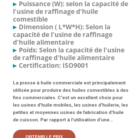
Puissance (W): selon la capacité de
l'usine de raffinage d'huile
comestible
Dimension ( L*W*H): Selon la
capacité de l'usine de raffinage
d'huile alimentaire
Poids: Selon la capacité de l'usine
de raffinage d'huile alimentaire
Certification: ISO9001
La presse à huile commerciale est principalement
utilisée pour produire des huiles comestibles à des
fins commerciales. C'est un excellent choix pour
les usines d'huile mobiles, les usines d'huilerie, les
petites et moyennes usines de fabrication d'huile
de cuisson. Par rapport à l'utilisation d'une
machine à huile, la presse à huile commerciale est
efficace pour l'extraction de l'huile et de plus
OBTENIR LE PRIX