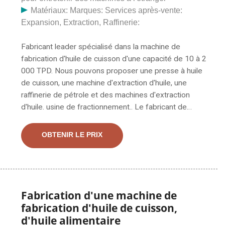
Matériaux: Marques: Services après-vente:
Expansion, Extraction, Raffinerie:
Fabricant leader spécialisé dans la machine de
fabrication d'huile de cuisson d'une capacité de 10 à 2
000 TPD. Nous pouvons proposer une presse à huile
de cuisson, une machine d'extraction d'huile, une
raffinerie de pétrole et des machines d'extraction
d'huile. usine de fractionnement.. Le fabricant de
presse à huile en Chine fournit une presse à huile de
cuisson de haute qualité. La presse à huile de cuisson,
OBTENIR LE PRIX
la presse à huile automatique à température contrôlée,
la presse à huile intégrée sont fournies directement en
usine à bas prix.
Fabrication d'une machine de
fabrication d'huile de cuisson,
d'huile alimentaire