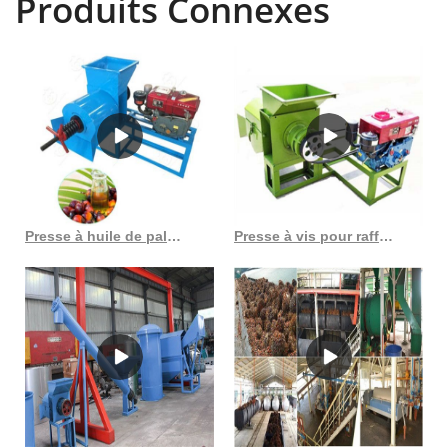
Produits Connexes
applications dans diverses unités de traitement et de fabrication du
pétrole. L'usine proposée est utilisée pour l'extraction, la
concentration et la transformation de l'huile végétale. ANAND OIL
MILL PLANTS est une entreprise renommée impliquée dans la
fabrication et l’exportation d’une gamme complète d’usines de
traitement du pétrole. Ceux-ci comprennent l'extraction par solvant,
l'usine et les machines d'extraction d'huile, l'usine et les machines
de raffinage d'huile comestible, l'usine et les machines de traitement
des graines oléagineuses, l'usine et les machines de raffinerie
d'huile végétale, les usines d'extraction de solvant, les usines de
Presse à huile de palme à vis automatique, meilleure vente
Presse à vis pour raffinerie de production d’huile de palme en Côte d’Ivoire
raffinage d'huile végétale, le moulin à huile. Les équipes techniques
sont prêtes à vous aider à concevoir et à installer un projet d'usine
d'huilerie en fonction de votre type d'oléagineux, de votre rendement
et de votre capacité de production. budget. Un certain nombre
d'usines d'huilerie pour la fabrication d'huile de soja, d'huile
d'arachide, d'huile de noix de coco, d'huile de sésame, d'huile de
coton, d'huile de colza, d'huile de tournesol, d'huile de germe de
maïs, d'huile de palme et d'huile de palmiste, etc. installé dans divers
pays comme Haïti, le Costa Rica, presse à huile de palme à haute