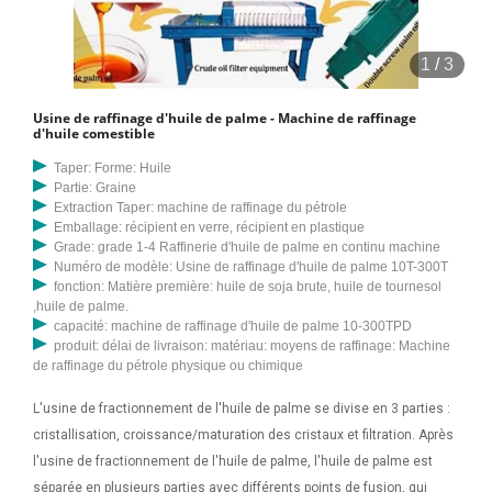
commerçants d'usines de production de pétrole à acheter en Haïti. 24
TONNES. 4000. 84KW / 112 CV. 6. 2400. L'USINE DE MOULIN À HUILE
1
/
3
TINYTECH CONVIENT À LA FOIS POUR L'HUILE COMESTIBLE ET NON
COMESTIBLE, VOUS DEVEZ METTRE DES PLANTES COMPLÈTEMENT
Usine de raffinage d'huile de palme - Machine de raffinage
SÉPARÉES POUR L'HUILE COMESTIBLE ET NON COMESTIBLE. SEULE
d'huile comestible
CHAUDIÈRE PEUT ÊTRE UTILISÉE COMMUNE POUR LES DEUX
Taper: Forme: Huile
INSTALLATIONS. TOUS LES AUTRES ÉQUIPEMENTS DOIVENT ÊTRE
Partie: Graine
SÉPARÉS. Description du processus de l’usine de raffinerie d’huile
Extraction Taper: machine de raffinage du pétrole
Emballage: récipient en verre, récipient en plastique
comestible. Selon l'étude de marché actuelle, il est conclu que le
Grade: grade 1-4 Raffinerie d'huile de palme en continu machine
marché exige une huile comestible raffinée présentant des
Numéro de modèle: Usine de raffinage d'huile de palme 10T-300T
caractéristiques telles qu'une saveur et une odeur fades, un aspect
fonction: Matière première: huile de soja brute, huile de tournesol
,huile de palme.
clair, une couleur claire, une longue durée de conservation, adaptée à
capacité: machine de raffinage d'huile de palme 10-300TPD
la friture car l'huile brute obtenue contient de nombreux facteurs
produit: délai de livraison: matériau: moyens de raffinage: Machine
nocifs. comme les acides gras libres (FFA), les sédiments, les
de raffinage du pétrole physique ou chimique
gommes, les odorants
L'usine de fractionnement de l'huile de palme se divise en 3 parties :
cristallisation, croissance/maturation des cristaux et filtration. Après
l'usine de fractionnement de l'huile de palme, l'huile de palme est
séparée en plusieurs parties avec différents points de fusion, qui