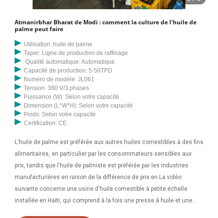
Caractéristiques automatiques de la machine de remplissage d'huile
de cuisson végétale : 1 structure entièrement en acier inoxydable
Atmanirbhar Bharat de Modi : comment la culture de l'huile de
polie miroir pour un nettoyage et une hygiène faciles 2 un mécanisme
palme peut faire
de sauvegarde intégré assure la sécurité de l'opérateur et machine 3
Utilisation: huile de palme
Adopter des composants de renommée mondiale 4 Raffinerie d'huile
Taper: Ligne de production de raffinage
comestible à faible bruit, efficace et de haute précision. La raffinerie
Qualité automatique: Automatique
Capacité de production: 5-50TPD
d'huile comestible de Tinytech est un chef-d'œuvre pour les huiles et
Numéro de modèle: JL061
les huiles. Les graisses. Nous développons des systèmes de
Tension: 380 V/3 phases
raffinage économiques de conception unique, adaptés et adaptables
Puissance (W): Selon votre capacité
Dimension (L*W*H): Selon votre capacité
à la majorité des masses par rapport à ces systèmes géants et
Poids: Selon votre capacité
adaptables. les plus complexes. Plantes Tinytech. N° Gare de
Certification: CE
Bhaktinagar. Tagore Road, Rajkot - 360002, Gujarat, Haïti +91 92277
L'huile de palme est préférée aux autres huiles comestibles à des fins
07274, +91 92276 06264
alimentaires, en particulier par les consommateurs sensibles aux
prix, tandis que l'huile de palmiste est préférée par les industries
manufacturières en raison de la différence de prix en La vidéo
suivante concerne une usine d'huile comestible à petite échelle
installée en Haïti, qui comprend à la fois une presse à huile et une
machine de raffinage du pétrole. Cette usine est construite pour