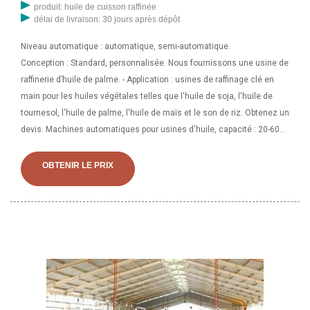
produit: huile de cuisson raffinée
délai de livraison: 30 jours après dépôt
Niveau automatique : automatique, semi-automatique.
Conception : Standard, personnalisée. Nous fournissons une usine de
raffinerie d’huile de palme. - Application : usines de raffinage clé en
main pour les huiles végétales telles que l'huile de soja, l'huile de
tournesol, l'huile de palme, l'huile de maïs et le son de riz. Obtenez un
devis. Machines automatiques pour usines d'huile, capacité : 20-60
tonnes/jour ₹ 10 Lakh/set. Obtenez un devis. Raffinerie d'huile de
palme, qualité d'automatisation : semi-automatique, capacité :... ₹ 10
OBTENIR LE PRIX
Lakh/set. Obtenez un devis. Machines de traitement du pétrole,
capacité : 100-200 tonnes/jour, pour l'huile de tournesol. ₹ 1,5
crore/unité Obtenez le dernier prix. Capacité : 100-200 tonnes/jour.
Mitsun Engineering - Proposant une usine de raffinerie automatique
d'huile comestible à Rs 3 000 000/ensemble à Vadodara, Gujarat.
Lisez à propos de l'entreprise. Obtenir les coordonnées et l'adresse |
ID : 13234657155. A-7, Sukhwani Classic, Talera Hospital Road,
Chinchwad Gaon, Pune - 411033, Dist. Pune, Maharashtra. TrustSEAL