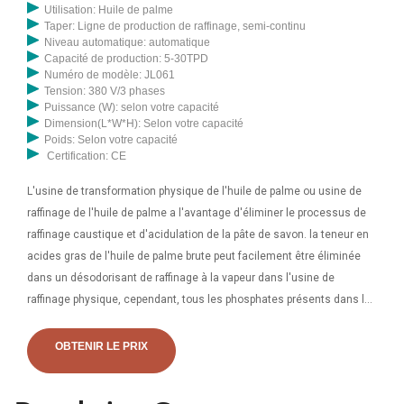
Utilisation: Huile de palme
des sédiments, des matières odoriférantes et colorantes, des
Taper: Ligne de production de raffinage, semi-continu
phosphatides, des hydrocarbures, des traces de pesticides et métal
Niveau automatique: automatique
Capacité de production: 5-30TPD
lourd, qui doit être raffiné pour la consommation humaine. Répertoire
Numéro de modèle: JL061
commercial complet des fabricants de machines d’extraction d’huile,
Tension: 380 V/3 phases
des fournisseurs et des fournisseurs de machines d’extraction
Puissance (W): selon votre capacité
Dimension(L*W*H): Selon votre capacité
d’huile comestible. exportateurs en Haïti ainsi que le profil de
Poids: Selon votre capacité
l'entreprise. Gamme de prix des machines d'extraction d'huile
Certification: CE
comestible : 45 000 à 55 000 INR, qualité automatique. Usine de
L'usine de transformation physique de l'huile de palme ou usine de
moulin à huile de soja Usine de moulin à huile de moutarde Usine de
raffinage de l'huile de palme a l'avantage d'éliminer le processus de
moulin à huile de palmiste. Obtenir le prix
raffinage caustique et d'acidulation de la pâte de savon. la teneur en
acides gras de l'huile de palme brute peut facilement être éliminée
dans un désodorisant de raffinage à la vapeur dans l'usine de
raffinage physique, cependant, tous les phosphates présents dans la
matière première se carboniseront à la température élevée utilisée
pour le raffinage à la vapeur. Une entreprise florissante dans ce
OBTENIR LE PRIX
domaine, engagé dans la présentation d’une large gamme d’usines
de raffinerie d’huile comestible. Cette usine trouve de nombreuses