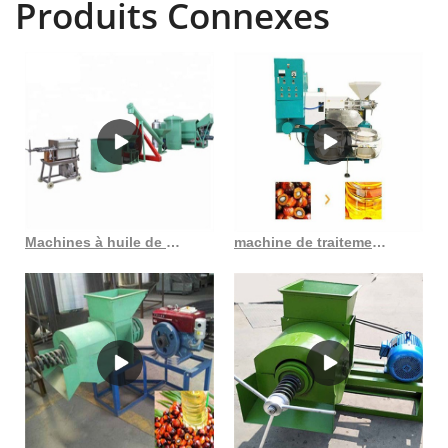
Produits Connexes
de projet de production d'huile de coton clé en main Fournir des
machines de moulin à huile de coton de qualité , usine de pressage
et de raffinage d'huile à petite échelle, à petite échelle et à grande
échelle pour les graines oléagineuses végétales et les noix !Prix
abordable ! Meilleur service! Installation. Liste complète des meilleurs
fabricants et fabricants d'huile de palme. fournisseurs en ligne. Nous
disposons d'une large gamme de la meilleure huile de palme et de
services qui peuvent être obtenus via ce portail Web vertical complet
dédié à aider les acheteurs mondiaux à rechercher et à acheter la
meilleure usine de raffinerie de pétrole pko du Costa Rica Brève
Machines à huile de palme des presseurs d’huile au Burkina Faso
machine de traitement d’huile de palme de bonne qualité à faible coût au Sénégal
introduction d'une raffinerie de pétrole brut à petite échelle Cette
petite raffinerie de 3 tonnes par jour La raffinerie de pétrole est très
efficace et convient parfaitement à diverses huiles végétales et
animales, notamment l'huile de soja, l'huile d'arachide. Les
revêtements de silicate de zinc pour les réservoirs en acier doux
conviennent également, mais il convient de noter que la détérioration
de l'huile peut avoir lieu si elle est utilisée avec huiles brutes et
graisses à indice d'acidité élevé. Avant l'application du revêtement, la
surface métallique