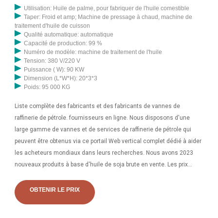
Ensembles complets d'équipement Application : Farine, Tous,
Utilisation: Huile de palme, pour fabriquer de l'huile comestible
Taper: Froid et amp; Machine de pressage à chaud, machine de
Haricots, Blé, Amidon,
traitement d'huile de cuisson
Qualité automatique: automatique
Capacité de production: 99 %
Numéro de modèle: machine de traitement de l'huile
Tension: 380 V/220 V
Puissance ( W): 90 KW
Dimension (L*W*H): 20*3*3
Poids: 95 000 KG
Liste complète des fabricants et des fabricants de vannes de
raffinerie de pétrole. fournisseurs en ligne. Nous disposons d'une
large gamme de vannes et de services de raffinerie de pétrole qui
peuvent être obtenus via ce portail Web vertical complet dédié à aider
les acheteurs mondiaux dans leurs recherches. Nous avons 2023
nouveaux produits à base d'huile de soja brute en vente. Les prix
peuvent varier, nous vous conseillons donc de faire une recherche
sur le prix de l'huile de tournesol, le prix de l'huile de machine, le prix
OBTENIR LE PRIX
de l'huile hydraulique pour comparer les achats avant de passer une
commande, vous pourrez alors obtenir une offre de haute qualité Plan