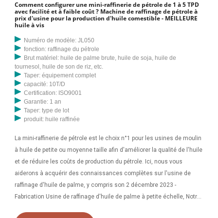
Comment configurer une mini-raffinerie de pétrole de 1 à 5 TPD
vaste gamme d’usines de raffinage d’huile comestible. Cette usine
avec facilité et à faible coût ? Machine de raffinage de pétrole à
prix d'usine pour la production d'huile comestible - MEILLEURE
d'huile est fabriquée de telle manière qu'elle offre une fonctionnalité
huile à vis
plus facile et des performances fluides. Nous avons
Numéro de modèle: JL050
fonction: raffinage du pétrole
Brut matériel: huile de palme brute, huile de soja, huile de
tournesol, huile de son de riz, etc.
Taper: équipement complet
capacité: 10T/D
Certification: ISO9001
Garantie: 1 an
Taper: type de lot
produit: huile raffinée
La mini-raffinerie de pétrole est le choix n°1 pour les usines de moulin
à huile de petite ou moyenne taille afin d'améliorer la qualité de l'huile
et de réduire les coûts de production du pétrole. Ici, nous vous
aiderons à acquérir des connaissances complètes sur l'usine de
raffinage d'huile de palme, y compris son 2 décembre 2023 -
Fabrication Usine de raffinage d'huile de palme à petite échelle, Notre
usine de raffinage d'huile de palme à petite échelle est un excellent