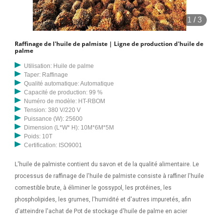
sésame de tournesol/huile de tournesol Machine de raffinerie. 5 000
à 36 900 $ US / pièce. Commande minimum : 1 pièce. Type : raffinerie
1
/
3
de pétrole. Application : arachides, soja, tournesol 3/6/2023 · L'huile
de palme a plusieurs applications, notamment la cuisine, les
Raffinage de l'huile de palmiste | Ligne de production d'huile de
lubrifiants, la fabrication de bougies, cosmétiques, et peut même être
palme
consommé avant d'être écrasé. Le prix de l'huile de palme fluctue en
Utilisation: Huile de palme
fonction de l'offre et de la météo.
Taper: Raffinage
Qualité automatique: Automatique
Capacité de production: 99 %
Numéro de modèle: HT-RBOM
Tension: 380 V/220 V
Puissance (W): 25600
Dimension (L*W* H): 10M*6M*5M
Poids: 10T
Certification: ISO9001
L'huile de palmiste contient du savon et de la qualité alimentaire. Le
processus de raffinage de l'huile de palmiste consiste à raffiner l'huile
comestible brute, à éliminer le gossypol, les protéines, les
phospholipides, les grumes, l'humidité et d'autres impuretés, afin
d'atteindre l'achat de Pot de stockage d'huile de palme en acier