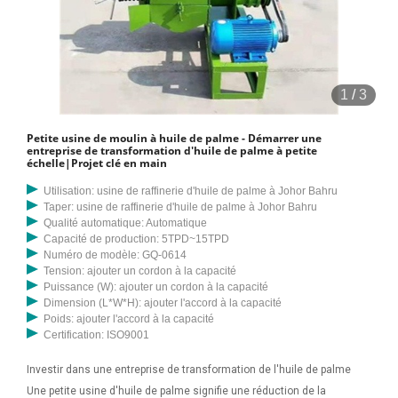
qualité. Ou cela n'entraînera aucune garantie pour la mini-raffinerie
d'huile de palme Description du produit 1.Compendium Utiliser une
technologie de raffinage rationnelle, un petit investissement, une
opération facile. Selon la qualité du gâteau, ajustez les paramètres
1
/
3
technologiques, de nombreux types d'huile peuvent être produits.
2.Portée et 38 à 50 KwH/MT. Nous concevons, Ingénieur etamp;
Petite usine de moulin à huile de palme - Démarrer une
Fournir une usine de raffinage de pétrole brut de son de riz selon les
entreprise de transformation d'huile de palme à petite
échelle|Projet clé en main
exigences du client. Nous concevons et concevons une raffinerie
d'huile végétale pour toute huile à traiter en fonction de notre
Utilisation: usine de raffinerie d'huile de palme à Johor Bahru
Taper: usine de raffinerie d'huile de palme à Johor Bahru
expérience professionnelle passée dans les grands processus.
Qualité automatique: Automatique
Capacité de production: 5TPD~15TPD
Numéro de modèle: GQ-0614
Tension: ajouter un cordon à la capacité
Puissance (W): ajouter un cordon à la capacité
Dimension (L*W*H): ajouter l'accord à la capacité
Poids: ajouter l'accord à la capacité
Certification: ISO9001
Investir dans une entreprise de transformation de l'huile de palme
Une petite usine d'huile de palme signifie une réduction de la