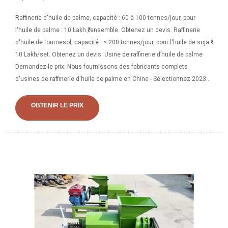
Raffinerie d'huile de palme, capacité : 60 à 100 tonnes/jour, pour
l'huile de palme : 10 Lakh ₹/ensemble. Obtenez un devis. Raffinerie
d'huile de tournesol, capacité : > 200 tonnes/jour, pour l'huile de soja ₹
10 Lakh/set. Obtenez un devis. Usine de raffinerie d’huile de palme
Demandez le prix. Nous fournissons des fabricants complets
d'usines de raffinerie d'huile de palme en Chine - Sélectionnez 2023
des produits d'usine de raffinerie d'huile de palme de haute qualité au
meilleur prix auprès de fournisseurs chinois certifiés d'équipements
OBTENIR LE PRIX
de production d'huile, de fournisseurs de machines de presse à huile,
de grossistes et d'usines 23/5/2023 · Fabrication d'une raffinerie
d'huile de palme continue de 50 tpd usine, cette usine de raffinage
d'huile de palme continue de 50 tpj est conçue pour un
fonctionnement continu. L'usine de raffinage d'huile de palme en
continu est déconseillée au raffinage par lots pour les usines de plus
grande capacité. Coût de l'usine de raffinage d'huile de palme Le prix
de la raffinerie d'huile de palme est également l'une des principales
préoccupations des utilisateurs, mais il ne peut s'agir que d'un
facteur de référence. Ne regardez pas seulement le prix et ignorez la