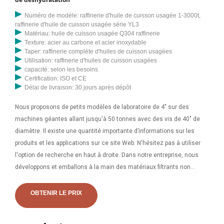
Numéro de modèle: raffinerie d'huile de cuisson usagée 1-3000t,
raffinerie d'huile de cuisson usagée série YL3
Matériau: huile de cuisson usagée Q304 raffinerie
Texture: acier au carbone et acier inoxydable
Taper: raffinerie complète d'huiles de cuisson usagées
Utilisation: raffinerie d'huiles de cuisson usagées
capacité: selon les besoins
Certification: ISO et CE
Délai de livraison: 30 jours après dépôt
Nous proposons de petits modèles de laboratoire de 4″ sur des
machines géantes allant jusqu'à 50 tonnes avec des vis de 40″ de
diamètre. Il existe une quantité importante d’informations sur les
produits et les applications sur ce site Web. N'hésitez pas à utiliser
l'option de recherche en haut à droite. Dans notre entreprise, nous
développons et emballons à la main des matériaux filtrants non
tissés, en particulier les nouveaux éléments CoraPleat. Cela signifie
que vous recevez de notre part un produit qui a été à la fois développé
OBTENIR LE PRIX
et fabriqué en... Fournisseur de : filtres pour produits chimiques