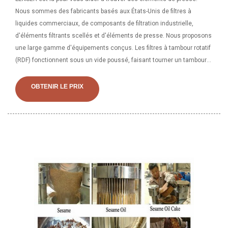
Nous sommes des fabricants basés aux États-Unis de filtres à
liquides commerciaux, de composants de filtration industrielle,
d'éléments filtrants scellés et d'éléments de presse. Nous proposons
une large gamme d'équipements conçus. Les filtres à tambour rotatif
(RDF) fonctionnent sous un vide poussé, faisant tourner un tambour
dans une cuve de boue, déshydratant et séchant tandis que le
tambour tourne hors de la solution et se dirige vers le côté
OBTENIR LE PRIX
déchargement du gâteau. Le média filtrant est calfeutré sur le
tambour et reste en place