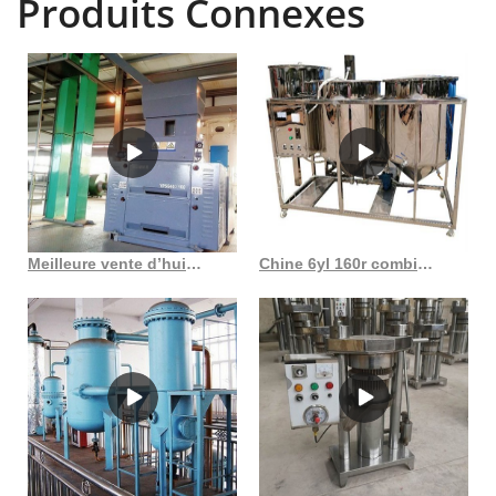
Produits Connexes
Meilleure vente d’huile de son de riz faisant la machine usine de traitement d’huile au Costa Rica
Chine 6yl 160r combiné presse à huile de son de riz tiges type presse à huile