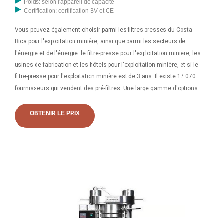
Poids: selon l'appareil de capacité
Certification: certification BV et CE
Vous pouvez également choisir parmi les filtres-presses du Costa
Rica pour l'exploitation minière, ainsi que parmi les secteurs de
l'énergie et de l'énergie. le filtre-presse pour l'exploitation minière, les
usines de fabrication et les hôtels pour l'exploitation minière, et si le
filtre-presse pour l'exploitation minière est de 3 ans. Il existe 17 070
fournisseurs qui vendent des pré-filtres. Une large gamme d'options
de filtre-presse à petites plaques s'offre à vous comme des garantie
des composants principaux, des services locaux
OBTENIR LE PRIX