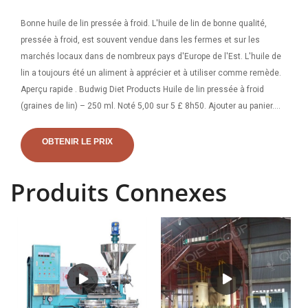
Bonne huile de lin pressée à froid. L'huile de lin de bonne qualité,
pressée à froid, est souvent vendue dans les fermes et sur les
marchés locaux dans de nombreux pays d'Europe de l'Est. L'huile de
lin a toujours été un aliment à apprécier et à utiliser comme remède.
Aperçu rapide . Budwig Diet Products Huile de lin pressée à froid
(graines de lin) – 250 ml. Noté 5,00 sur 5 £ 8h50. Ajouter au panier.
Aperçu rapide. Produits diététiques Budwig Rhume. 2023-01-03·
L’huile pressée à froid est une huile produite par une combinaison de
OBTENIR LE PRIX
broyage et de faible chaleur. De nombreux types de fruits, graines et
légumes peuvent être utilisés pour le préparer, mais toutes les huiles
Produits Connexes
de cuisson ne passent pas par ce processus. L'introduction de
chaleur dans le processus de fabrication de la plupart des huiles
dégrade leur saveur, leur valeur nutritionnelle et leur couleur et peut
les exposer à des toxines. Réglementation régissant le processus de
pressage à froid