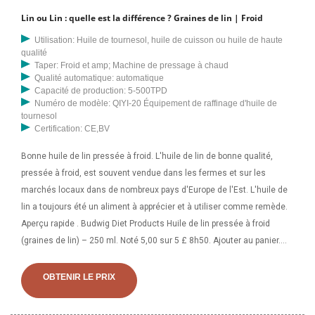
Lin ou Lin : quelle est la différence ? Graines de lin | Froid
Utilisation: Huile de tournesol, huile de cuisson ou huile de haute
qualité
Taper: Froid et amp; Machine de pressage à chaud
Qualité automatique: automatique
Capacité de production: 5-500TPD
Numéro de modèle: QIYI-20 Équipement de raffinage d'huile de
tournesol
Certification: CE,BV
Bonne huile de lin pressée à froid. L'huile de lin de bonne qualité,
pressée à froid, est souvent vendue dans les fermes et sur les
marchés locaux dans de nombreux pays d'Europe de l'Est. L'huile de
lin a toujours été un aliment à apprécier et à utiliser comme remède.
Aperçu rapide . Budwig Diet Products Huile de lin pressée à froid
(graines de lin) – 250 ml. Noté 5,00 sur 5 £ 8h50. Ajouter au panier.
Aperçu rapide. Produits diététiques Budwig Rhume. Pourquoi l’huile de
lin (pressée à froid) est-elle meilleure que l’huile de germe de blé ?
OBTENIR LE PRIX
9,97% d'acides gras polyinsaturés en plus pour 100g ? 67,85 g contre
61,7 g ; 0,03 % d'énergie alimentaire (kJ) en plus pour 100 g ? 3 700 kJ