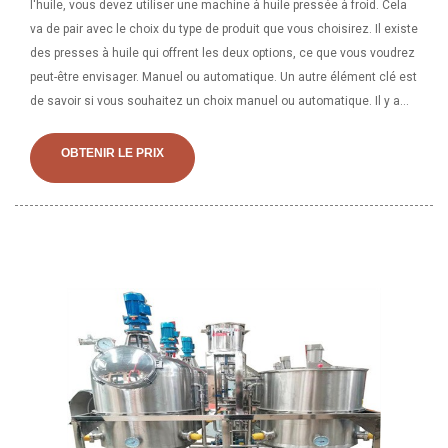
l'huile, vous devez utiliser une machine à huile pressée à froid. Cela
va de pair avec le choix du type de produit que vous choisirez. Il existe
des presses à huile qui offrent les deux options, ce que vous voudrez
peut-être envisager. Manuel ou automatique. Un autre élément clé est
de savoir si vous souhaitez un choix manuel ou automatique. Il y a
des manivelles. En réalité, il n’y a peut-être aucune différence entre
l’huile de lin pressée à froid et l’huile de lin vierge. Les termes ne
OBTENIR LE PRIX
s’excluent pas mutuellement. Vous pouvez acheter des produits à
base d'huile de lin pressés à froid