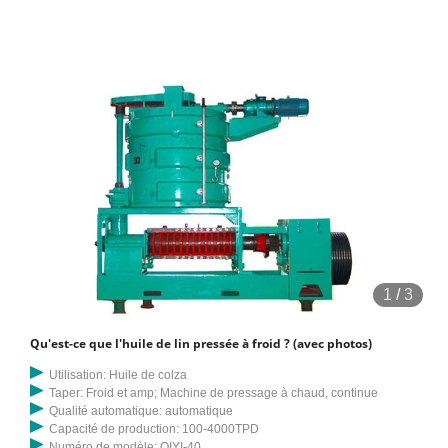
contre 3 699 kJ ; Certainement plus de calcium pour 100 g. Le
calcium est un minéral très important pour la santé des os. La dose
quotidienne recommandée pour les adultes est d'environ 1 000 mg. ?
1 mg contre 0 mg ; Nettement plus de phosphore pour 100 g
1
/
3
Qu'est-ce que l'huile de lin pressée à froid ? (avec photos)
Utilisation: Huile de colza
Taper: Froid et amp; Machine de pressage à chaud, continue
Qualité automatique: automatique
Capacité de production: 100-4000TPD
Numéro de modèle: QIYI-40