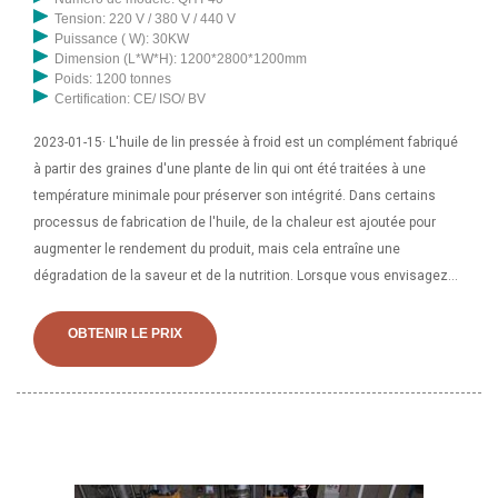
Tension: 220 V / 380 V / 440 V
Puissance ( W): 30KW
Dimension (L*W*H): 1200*2800*1200mm
Poids: 1200 tonnes
Certification: CE/ ISO/ BV
2023-01-15· L'huile de lin pressée à froid est un complément fabriqué
à partir des graines d'une plante de lin qui ont été traitées à une
température minimale pour préserver son intégrité. Dans certains
processus de fabrication de l'huile, de la chaleur est ajoutée pour
augmenter le rendement du produit, mais cela entraîne une
dégradation de la saveur et de la nutrition. Lorsque vous envisagez
d’acheter de l’huile de lin, la variété pressée à froid est généralement
plus chère mais est de qualité optimale. Pourquoi l’huile de lin
OBTENIR LE PRIX
(pressée à froid) est-elle meilleure que l’huile de noix ? 7,19% d'acides
gras polyinsaturés en plus pour 100g ? 67,85 g contre 63,3 g ; 0,03 %
d'énergie alimentaire (kJ) en plus pour 100 g ? 3 700 kJ contre 3 699
kJ ; Beaucoup plus de calcium pour 100 g. Le calcium est un minéral
très important pour la santé des os. La dose quotidienne
recommandée pour les adultes est d'environ 1 000 mg. ? 1 mg contre