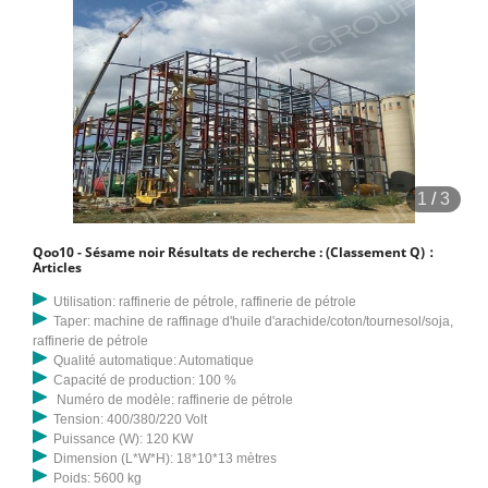
1
/
3
Qoo10 - Sésame noir Résultats de recherche : (Classement Q)：
Articles
Utilisation: raffinerie de pétrole, raffinerie de pétrole
Taper: machine de raffinage d'huile d'arachide/coton/tournesol/soja,
raffinerie de pétrole
Qualité automatique: Automatique
Capacité de production: 100 %
Numéro de modèle: raffinerie de pétrole
Tension: 400/380/220 Volt
Puissance (W): 120 KW
Dimension (L*W*H): 18*10*13 mètres
Poids: 5600 kg