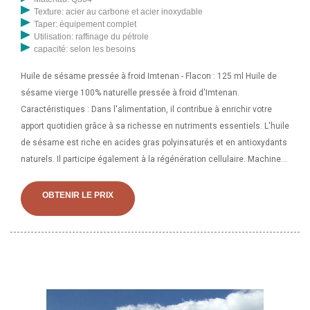
Texture: acier au carbone et acier inoxydable
Taper: équipement complet
Utilisation: raffinage du pétrole
capacité: selon les besoins
Huile de sésame pressée à froid Imtenan - Flacon : 125 ml Huile de
sésame vierge 100% naturelle pressée à froid d'Imtenan.
Caractéristiques : Dans l'alimentation, il contribue à enrichir votre
apport quotidien grâce à sa richesse en nutriments essentiels. L'huile
de sésame est riche en acides gras polyinsaturés et en antioxydants
naturels. Il participe également à la régénération cellulaire. Machine
de presse à huile de noix de coco à prix réduit pour le nouvel an à
vendre avec filtre ; Machine professionnelle de presse à huile de
OBTENIR LE PRIX
sésame d'arachide de 20 kg/h à vendre ; Machine de ligne de presse
à huile de fruit de palme d'une capacité de 500 kg à vendre ; machine
d'extraction d'huile de son de riz de qualité fiable ; Usine d'extraction
d'huile végétale ligne de presse à huile de noix tigrée huile de graines
de soja