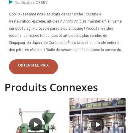
Certification: CE&BV
Qoo10 - sésame noir Résultats de recherche : Cuisine &
Restauration, épicerie, articles nutritifs Articles maintenant en vente
sur qoo10.sg. Incroyable paradis du shopping ! Produits les plus
récents, dernières tendances et articles les plus vendus de
Singapour, du Japon, de Corée, des États-Unis et du monde entier à
des prix très réduits ! L'huile de sésame grillé rehausse la saveur du
riz, des nouilles, du tofu, du poisson et des légumes. Essayez-le dans
votre prochain sauté. Pour fabriquer l'huile de sésame grillé EDEN, les
OBTENIR LE PRIX
graines de sésame entières sont nettoyées, rôties lentement dans
un four rotatif pour libérer leur saveur et leur arôme, puis placées dans
Produits Connexes
une presse à vis ou à expulseur pour extraire l'huile.