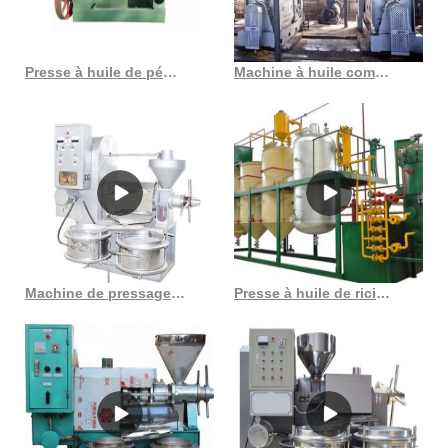
Presse à huile de pépins de raisin, prix de gros, au Sénégal
Machine à huile comestible, équipement de presse à huile, presse à huile végétale
Machine de pressage d’huile par pression à froid au Gabon
Presse à huile de ricin yzyx90 2, machines du sichuan au maroc