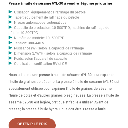
Presse à huile de sésame 6YL-30 à vendre _légume prix usine
Utilisation: équipement de raffinage du pétrole
Taper: équipement de raffinage du pétrole
Niveau automatique: automatique
Capacité de production: 10-500TPD, machine de raffinage de
pétrole 10-300TPD
Numéro de modèle: 10 -500TPD
Tension: 380-440 V
Puissance (W): selon la capacité de raffinage
Dimension (L*W*H): selon la capacité de raffinage
Poids: selon l'appareil de capacité
Certification: certification BV et CE
Nous utilisons une presse à huile de sésame 6YL-30 pour expulser
l'huile de graines de sésame. La presse à huile de sésame 6YL-30 est
spécialement utilisée pour exprimer l’huile de graines de sésame,
l’huile de colza et d’autres graines oléagineuses. La presse à huile de
sésame 6YL-30 est légère, pratique et facile à utiliser. Avant de
presser, la presse à huile hydraulique doit être. Presse à huile
hydraulique de sésame, 2023650 kg/h, expulseur d'huile de
tournesol, moulin à huile d'arachide comestible végétale, huile
OBTENIR LE PRIX