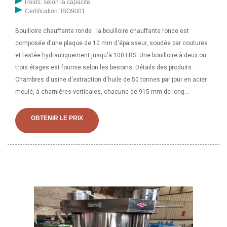
Poids: selon la capacité
Certification: ISO9001
Bouilloire chauffante ronde : la bouilloire chauffante ronde est
composée d'une plaque de 10 mm d'épaisseur, soudée par coutures
et testée hydrauliquement jusqu'à 100 LBS. Une bouilloire à deux ou
trois étages est fournie selon les besoins. Détails des produits :.
Chambres d'usine d'extraction d'huile de 50 tonnes par jour en acier
moulé, à charnières verticales, chacune de 915 mm de long
(0 350,0 280, 0 255) Puissance : Moteur à bague collectrice triphasé
de 200 HP pour expulseur 1440
OBTENIR LE PRIX