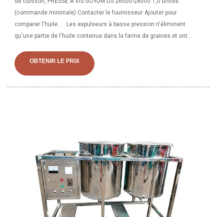
de cuisson, PRESSE À VIS GOYUM US $6000-$8000 1,0 unités
(commande minimale) Contacter le fournisseur Ajouter pour
comparer l'huile... . Les expulseurs à basse pression n'éliminent
qu'une partie de l'huile contenue dans la farine de graines et ont
généralement des capacités très élevées allant de 30 à 80 tonnes de
graines par jour de 24 heures. Ils s'utilisent en combinaison avec
OBTENIR LE PRIX
leurs expulseurs haute pression ou avec du solvant