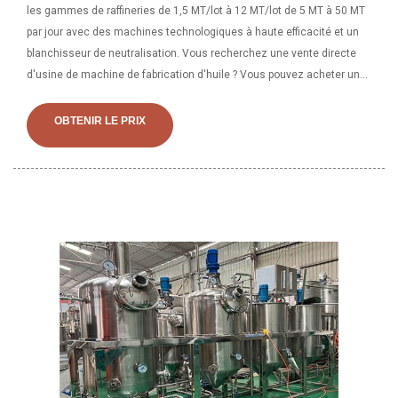
les gammes de raffineries de 1,5 MT/lot à 12 MT/lot de 5 MT à 50 MT
par jour avec des machines technologiques à haute efficacité et un
blanchisseur de neutralisation. Vous recherchez une vente directe
d'usine de machine de fabrication d'huile ? Vous pouvez acheter une
machine de fabrication d'huile à prix d'usine à partir d'une grande liste
de fabricants, de fournisseurs, de commerçants ou d'usines de
OBTENIR LE PRIX
machines de fabrication d'huile fiables en Chine, vérifiés par un
inspecteur tiers. Source avec