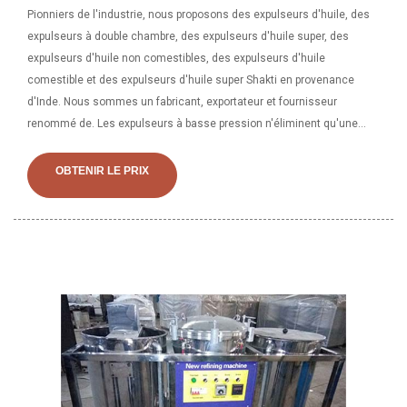
Pionniers de l'industrie, nous proposons des expulseurs d'huile, des
expulseurs à double chambre, des expulseurs d'huile super, des
expulseurs d'huile non comestibles, des expulseurs d'huile
comestible et des expulseurs d'huile super Shakti en provenance
d'Inde. Nous sommes un fabricant, exportateur et fournisseur
renommé de. Les expulseurs à basse pression n'éliminent qu'une
partie de l'huile contenue dans la farine de graines et ont
généralement des capacités très élevées allant de 30 à 80 tonnes de
OBTENIR LE PRIX
graines par jour de 24 heures. Ils sont utilisés en combinaison avec
leurs expulseurs haute pression ou avec du solvant