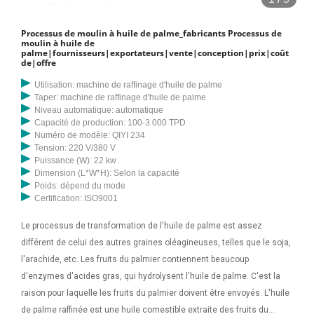
Processus de moulin à huile de palme_fabricants Processus de
moulin à huile de
palme|fournisseurs|exportateurs|vente|conception|prix|coût
de|offre
Utilisation: machine de raffinage d'huile de palme
Taper: machine de raffinage d'huile de palme
Niveau automatique: automatique
Capacité de production: 100-3 000 TPD
Numéro de modèle: QIYI 234
Tension: 220 V/380 V
Puissance (W): 22 kw
Dimension (L*W*H): Selon la capacité
Poids: dépend du mode
Certification: ISO9001
Le processus de transformation de l'huile de palme est assez
différent de celui des autres graines oléagineuses, telles que le soja,
l'arachide, etc. Les fruits du palmier contiennent beaucoup
d'enzymes d'acides gras, qui hydrolysent l'huile de palme. C'est la
raison pour laquelle les fruits du palmier doivent être envoyés. L'huile
de palme raffinée est une huile comestible extraite des fruits du