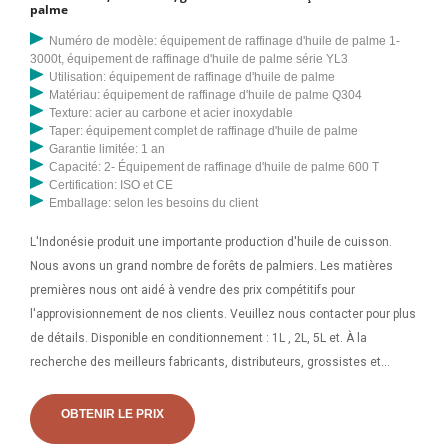
palme
Numéro de modèle: équipement de raffinage d'huile de palme 1-
3000t, équipement de raffinage d'huile de palme série YL3
Utilisation: équipement de raffinage d'huile de palme
Matériau: équipement de raffinage d'huile de palme Q304
Texture: acier au carbone et acier inoxydable
Taper: équipement complet de raffinage d'huile de palme
Garantie limitée: 1 an
Capacité: 2- Équipement de raffinage d'huile de palme 600 T
Certification: ISO et CE
Emballage: selon les besoins du client
L'Indonésie produit une importante production d'huile de cuisson.
Nous avons un grand nombre de forêts de palmiers. Les matières
premières nous ont aidé à vendre des prix compétitifs pour
l'approvisionnement de nos clients. Veuillez nous contacter pour plus
de détails. Disponible en conditionnement : 1L , 2L, 5L et. À la
recherche des meilleurs fabricants, distributeurs, grossistes et
fabricants d'huile de palme. fournisseurs en Inde ? La longue liste de
fournisseurs et de distributeurs d'huile de palme de Trade India vous
OBTENIR LE PRIX
permet de parcourir, comparer les prix, vérifier les spécifications des