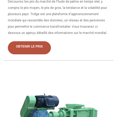
Découvrez les prix du marché de l'huile de palme en temps réel, y
compris le prix moyen, le prix de gros, la tendance et la volatilité pour
plusieurs pays. Tridge est une plateforme d'approvisionnement
mondiale qui rassemble des données, un réseau et des personnes
pour permettre le commerce transfrontalier. Vous trouverez ci-
dessous un aperçu détaillé des informations sur le marché mondial
de l’huile de palme. Vous pouvez découvrir des détails, notamment :
les meilleurs producteurs et producteurs. pays exportateurs, prix du
OBTENIR LE PRIX
marché en temps réel, variétés de produits locaux, saisonnalité,
production et amp; exporter