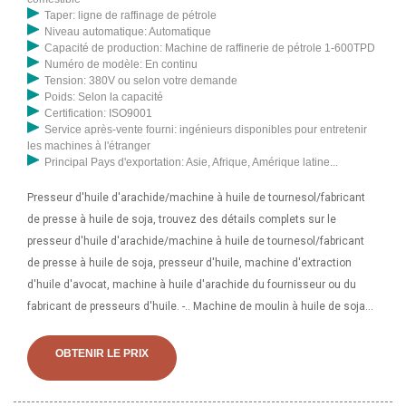
Taper: ligne de raffinage de pétrole
Niveau automatique: Automatique
Capacité de production: Machine de raffinerie de pétrole 1-600TPD
Numéro de modèle: En continu
Tension: 380V ou selon votre demande
Poids: Selon la capacité
Certification: ISO9001
Service après-vente fourni: ingénieurs disponibles pour entretenir
les machines à l'étranger
Principal Pays d'exportation: Asie, Afrique, Amérique latine...
Presseur d'huile d'arachide/machine à huile de tournesol/fabricant
de presse à huile de soja, trouvez des détails complets sur le
presseur d'huile d'arachide/machine à huile de tournesol/fabricant
de presse à huile de soja, presseur d'huile, machine d'extraction
d'huile d'avocat, machine à huile d'arachide du fournisseur ou du
fabricant de presseurs d'huile. -.. Machine de moulin à huile de soja
frais du Gabon Une presse à expulser est une machine à vis qui
presse les graines oléagineuses à travers une cavité en forme de
OBTENIR LE PRIX
baril en cage. nous avons suffisamment d'expérience et
d'équipements avancés de traitement de l'huile de soja pour fabriquer