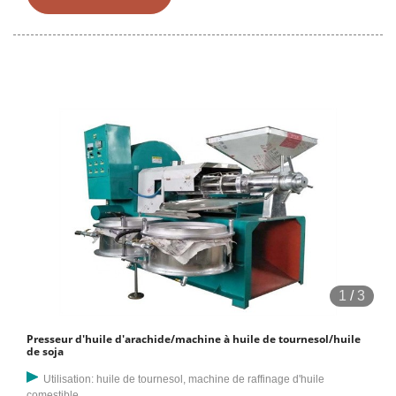
des détails, notamment les tendances des
exportations/importations, les prix, les principaux pays partenaires,
les produits et les fournisseurs. Notez que ces informations et
l'analyse associée sont basées sur les statistiques du code SH
150710 (Huile de soja brute, même dégommée).
1
/
3
Presseur d'huile d'arachide/machine à huile de tournesol/huile
de soja
Utilisation: huile de tournesol, machine de raffinage d'huile
comestible