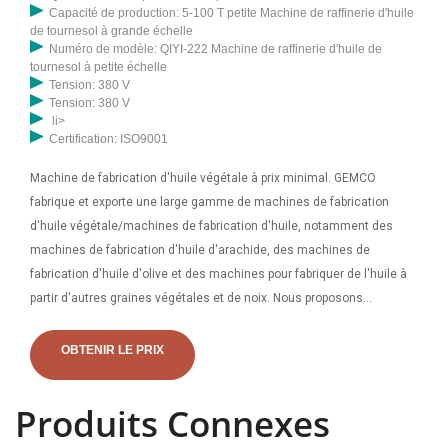
Capacité de production: 5-100 T petite Machine de raffinerie d'huile
de tournesol à grande échelle
Numéro de modèle: QIYI-222 Machine de raffinerie d'huile de
tournesol à petite échelle
Tension: 380 V
Tension: 380 V
li>
Certification: ISO9001
Machine de fabrication d'huile végétale à prix minimal. GEMCO
fabrique et exporte une large gamme de machines de fabrication
d'huile végétale/machines de fabrication d'huile, notamment des
machines de fabrication d'huile d'arachide, des machines de
fabrication d'huile d'olive et des machines pour fabriquer de l'huile à
partir d'autres graines végétales et de noix. Nous proposons
également des installations d’extraction et de raffinage d’huile de
cuisson clé en main sur mesure pour le pétrole à petite et à grande
OBTENIR LE PRIX
échelle. Une large gamme d'options de presseur d'huile s'offre à
vous. Il existe 12 487 fournisseurs qui vendent des presseur d'huile
Produits Connexes
sur Alibaba, principalement situés en Asie. Les principaux
fournisseurs sont le Le Tchad, le La Chine et le Tchad qui couvrent