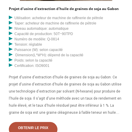
Projet d'usine d'extraction d'huile de graines de soja au Gabon
Utilisation: acheteur de machine de raffinerie de pétrole
Taper: acheteur de machine de raffinerie de pétrole
Niveau automatique: automatique
Capacité de production: 50T~90TPD
Numéro de modèle: Q-0814
Tension: réglable
Puissance (W): selon capacité
Dimension(L*W*H): dépend de la capacité
Poids: selon la capacité
Certification: ISO9001
Projet d'usine d'extraction d'huile de graines de soja au Gabon. Ce
projet d'usine d'extraction d'huile de graines de soja au Gabon utilise
une technologie d'extraction par solvant (N-hexane) pour produire de
l'huile de soja. Il s'agit d'une méthode avec un taux de rendement en
huile élevé, et le taux d'huile résiduel peut être inférieur à 1 %. La
graine de soja est une graine oléagineuse à faible teneur en huile.
Explorez des informations détaillées sur les exportations et les
importations d'huile de soja pour le Gabon. Vous pouvez découvrir
OBTENIR LE PRIX