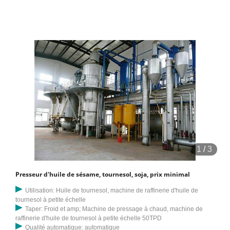
de l'huile de soja qui est à la pointe de la technicité dans ce domaine.
C'est l'une des huiles de cuisson les plus largement consommées
dans le monde.
1
/
3
Presseur d'huile de sésame, tournesol, soja, prix minimal
Utilisation: Huile de tournesol, machine de raffinerie d'huile de
tournesol à petite échelle
Taper: Froid et amp; Machine de pressage à chaud, machine de
raffinerie d'huile de tournesol à petite échelle 50TPD
Qualité automatique: automatique