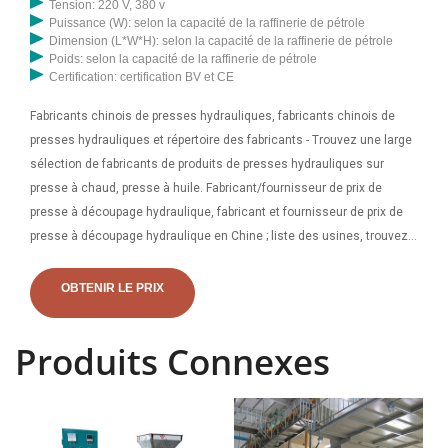
Tension: 220 V, 380 v
Puissance (W): selon la capacité de la raffinerie de pétrole
Dimension (L*W*H): selon la capacité de la raffinerie de pétrole
Poids: selon la capacité de la raffinerie de pétrole
Certification: certification BV et CE
Fabricants chinois de presses hydrauliques, fabricants chinois de
presses hydrauliques et répertoire des fabricants - Trouvez une large
sélection de fabricants de produits de presses hydrauliques sur
presse à chaud, presse à huile. Fabricant/fournisseur de prix de
presse à découpage hydraulique, fabricant et fournisseur de prix de
presse à découpage hydraulique en Chine ; liste des usines, trouvez
des fabricants, des fournisseurs, des usines, des exportateurs et des
fabricants qualifiés de prix de presse à découper hydraulique
OBTENIR LE PRIX
chinoise. grossistes
Produits Connexes