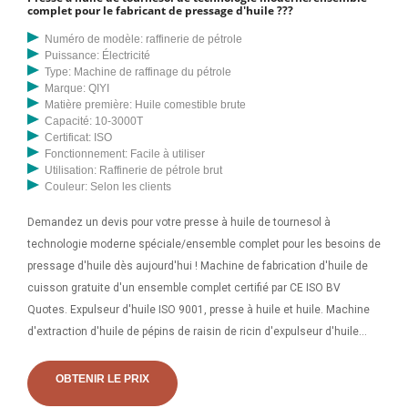
complet pour le fabricant de pressage d'huile ???
Numéro de modèle: raffinerie de pétrole
Puissance: Électricité
Type: Machine de raffinage du pétrole
Marque: QIYI
Matière première: Huile comestible brute
Capacité: 10-3000T
Certificat: ISO
Fonctionnement: Facile à utiliser
Utilisation: Raffinerie de pétrole brut
Couleur: Selon les clients
Demandez un devis pour votre presse à huile de tournesol à
technologie moderne spéciale/ensemble complet pour les besoins de
pressage d'huile dès aujourd'hui ! Machine de fabrication d'huile de
cuisson gratuite d'un ensemble complet certifié par CE ISO BV
Quotes. Expulseur d'huile ISO 9001, presse à huile et huile. Machine
d'extraction d'huile de pépins de raisin de ricin d'expulseur d'huile
certifiée CE presse à froid d'huile de graine noire 2 710,00 $ 1 presse
automatique standard de moulin à huile de noix de coco de sésame
OBTENIR LE PRIX
faisant la machine de presse à huile hydraulique 1 000,00 $ - 9 999,00