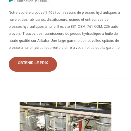
Certification: ISO9001
Notre société propose 1 405 fournisseurs de presses hydrauliques à
huile et des fabricants, distributeurs, usines et entreprises de
presses hydrauliques à huile. Il existe 831 OEM, 761 ODM, 226 auto-
brevets. Trouvez des fournisseurs de presse hydraulique à huile de
haute qualité sur Alibaba. Une large gamme de nouvelles options de
presse à huile hydraulique verte s'offre à vous, telles que la garantie
des composants principaux, l'emplacement de service local et les
principaux arguments de vente.
OBTENIR LE PRIX