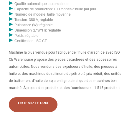
Qualité automatique: automatique
Capacité de production: 100 tonnes d'huile par jour
Numéro de modèle: taille moyenne
Tension: 380 V, réglable
Puissance (W): réglable
Dimension (L*W*H): réglable
Poids: réglable
Certification: ISO CE
Machine la plus vendue pour fabriquer de l'huile d'arachide avec ISO,
CE Warehouse propose des pièces détachées et des accessoires
automobiles. Nous vendons des expulseurs d'huile, des presses à
huile et des machines de raffinerie de pétrole à prix réduit, des unités
de traitement d'huile de soja en ligne ainsi que des machines bon
marché. À propos des produits et des fournisseurs : 1 518 produits de
presses à huile de sésame sont proposés à la vente par les
fournisseurs, dont 46 % des presses à huile, 1 % des équipements de
OBTENIR LE PRIX
filtre-presse et 1 % des équipements de séparation. Un